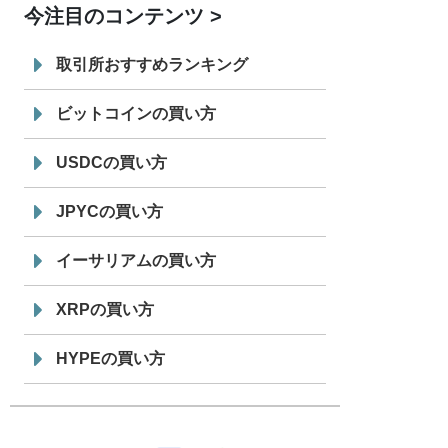
今注目のコンテンツ
7/29
SBI VCトレード株式会社
信託型円建
19:30
てステーブルコイン「JPYSC」徹底解
取引所おすすめランキング
説セミナーを開催
ビットコインの買い方
USDCの買い方
JPYCの買い方
イーサリアムの買い方
XRPの買い方
HYPEの買い方