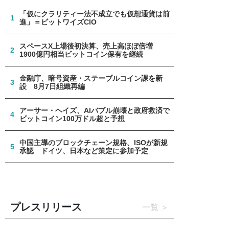
「仮にクラリティー法不成立でも仮想通貨は前
1
進」＝ビットワイズCIO
スペースX上場後初決算、売上高ほぼ倍増
2
1900億円相当ビットコイン保有を継続
金融庁、暗号資産・ステーブルコイン課を新
3
設 8月7日組織再編
アーサー・ヘイズ、AIバブル崩壊と政府救済で
4
ビットコイン100万ドル超と予想
中国主導のブロックチェーン規格、ISOが新規
5
承認 ドイツ、日本など策定に参加予定
プレスリリース
一覧