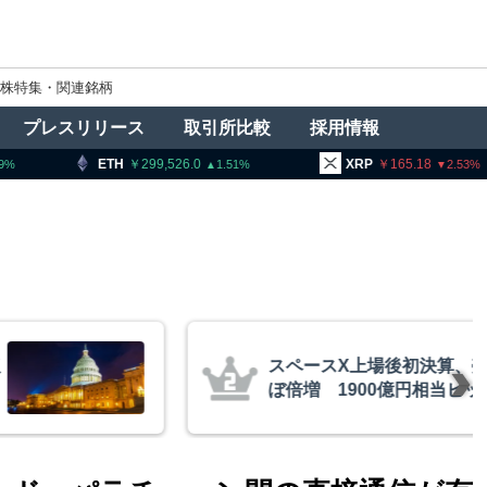
株特集・関連銘柄
プレスリリース
取引所比較
採用情報
299,526.0
XRP
165.18
BNB
1.51
2.53
後初決算、売上高ほ
金融庁、
億円相当ビットコイ
ン課を新