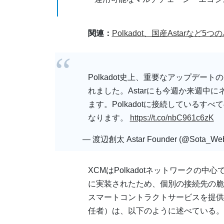
関連：
Polkadot、国産Astarな
Polkadot史上、重要なアップデートの1つ
れました。Astarにも今週か来週中
ます。Polkadotに接続しているすべ
なります。
https://t.co/nbC961c6zK
— 渡辺創太 Astar Founder (@Sota_We
XCMはPolkadotネットワークの中心
に実装されたため、個別の接続先の脆弱
スマートコントラクトサービスを提供するAst
任者）は、以下のように述べている。