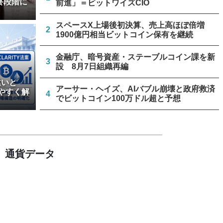
終段階に
前進」＝ビットワイズCIO
スペースX上場後初決算、売上高ほぼ倍増
2
1900億円相当ビットコイン保有を継続
金融庁、暗号資産・ステーブルコイン課を新
3
設 8月7日組織再編
違いと
アーサー・ヘイズ、AIバブル崩壊と政府救済
やすく解
4
でビットコイン100万ドル超と予想
中国主導のブロックチェーン規格、ISOが新
5
規承認 ドイツ、日本など策定に参加予定
通貨データ