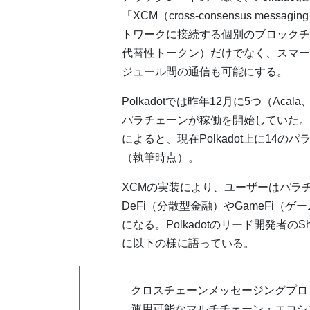
「XCM（cross-consensus messa
トワークに接続する個別のブロックチ
代替性トークン）だけでなく、スマー
ジュール間の通信も可能にする。
Polkadotでは昨年12月に5つ（Acala、Mo
パラチェーンが稼働を開始していた。Polka
によると、現在Polkadot上に14
（執筆時点）。
XCMの実装により、ユーザーはパラ
DeFi（分散型金融）やGameFi
になる。Polkadotのリード開発者のShawn
に以下の様に語っている。
クロスチェーンメッセージングプロト
運用可能なマルチチェーン・エコシ