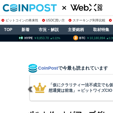
ビットコインの将来性
USDC買い方
ステーキング利率比較
TOP
新着
市況・解説
主要銘柄
取材特集
8,853.70
BTC
10,180,894
ETH
0.22
0.39
CoinPost
で今最も読まれています
不成立でも仮
スペースX上場
ワイズCIO
ぼ倍増 1900
ン保有を継続