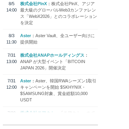
8/5
株式会社PlnX
株式会社PlnX、アジア
14:00
最大級のグローバルWeb3カンファレン
ス「WebX2026」とのコラボレーション
を決定
8/3
Aster
Aster Vault、全ユーザー向けに
11:30
提供開始
7/31
株式会社ANAPホールディングス
13:00
ANAP が大型イベント「BITCOIN
JAPAN 2026」開催決定
7/31
Aster
Aster、韓国RWAシーズン1取引
12:00
キャンペーンを開始 $SKHYNIX・
$SAMSUNG対象、賞金総額10,000
USDT
7/30
株式会社モアクト
「モアクト」 のポ
18:30
イント交換先に日本円ステーブルコイン
「 JPYC」を追加