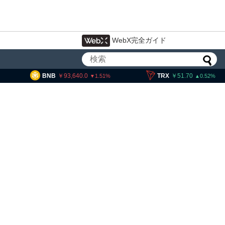
WebX完全ガイド
93,640.0
TRX
51.70
SOL
11
1.51
0.52
暗号資産・ステーブルコイ
設 8月7日組織再編