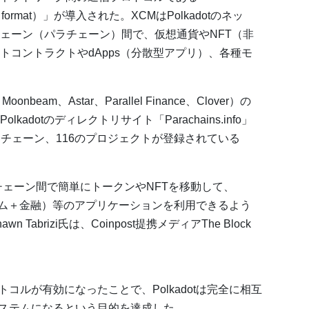
ging format）」が導入された。XCMはPolkadotのネッ
ェーン（パラチェーン）間で、仮想通貨やNFT（非
トコントラクトやdApps（分散型アプリ）、各種モ
onbeam、Astar、Parallel Finance、Clover）の
dotのディレクトリサイト「Parachains.info」
のパラチェーン、116のプロジェクトが登録されている
チェーン間で簡単にトークンやNFTを移動して、
（ゲーム＋金融）等のアプリケーションを利用できるよう
 Tabrizi氏は、Coinpost提携メディアThe Block
コルが有効になったことで、Polkadotは完全に相互
ステムになるという目的を達成した。