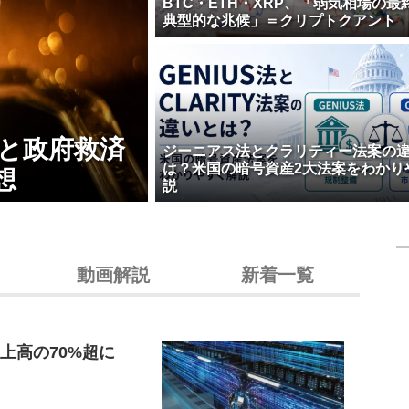
BTC・ETH・XRP、「弱気相場の最
典型的な兆候」＝クリプトクアント
壊と政府救済
ジーニアス法とクラリティー法案の
は？米国の暗号資産2大法案をわかり
想
説
動画解説
新着一覧
上高の70%超に