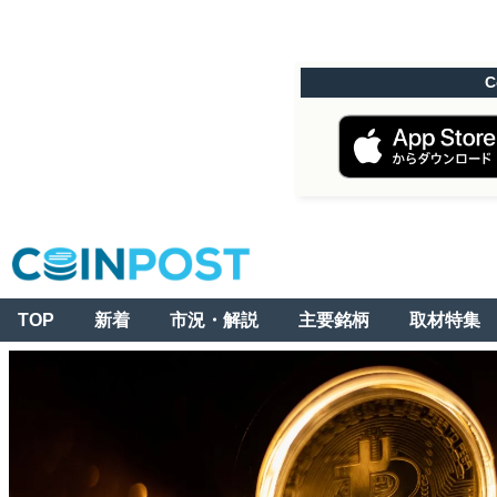
C
TOP
新着
市況・解説
主要銘柄
取材特集