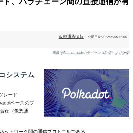
ード、パラチェーン間の直接通信が有
仮想通貨情報
公開日時:
2022/05/05 15:05
画像はShutterstockのライセンス許諾により使用
エコシステム
グレード
kadotベースのブ
資産（仮想通
tにネットワーク間の通信プロトコルである