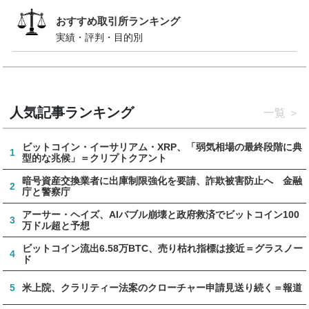
おすすめ取引所ランキング
実績・評判・目的別
人気記事ランキング
一覧
ビットコイン・イーサリアム・XRP、「弱気相場の最終段階に典
1
型的な兆候」＝クリプトクアント
暗号資産交換業者に出庫制限強化を要請、詐欺被害防止へ 金融
2
庁と警察庁
アーサー・ヘイズ、AIバブル崩壊と政府救済でビットコイン100
3
万ドル超と予想
ビットコイン流出6.58万BTC、売り枯れ指標は接近＝グラスノー
4
ド
5
米上院、クラリティー法案のクローチャー申請見送り続く＝報道