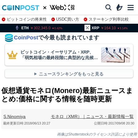
ビットコインの将来性
USDC買い方
ステーキング利率比較
株特集・関連銘柄
302,345.0
XRP
164.10
BNB
0.42
3.14
CoinPost
で今最も読まれています
ビットコイン・イーサリアム・XRP、
「弱気相場の最終段階に典型的な兆候」
＝クリプトクアント
ニュースランキングをもっと見る
仮想通貨モネロ(Monero)最新ニュースま
とめ:価格に関する情報を随時更新
S.Ninomiya
モネロ（XMR）｜ニュース・最新情報一覧
最終更新日時:
2018/06/13 20:27
公開日時:
2017/09/08 20:30
画像はShutterstockのライセンス許諾により使用