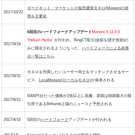
ダークネット・マーケットが仮想通貨モネロ(Monero)の使
2017/10/22
用を主要化
6回目のハードフォークアップデート
Monero 0.11.0.0
“Helium Hydra”
が行われ、RingCT取引(金額を隠す技術)の
2017/9/16
みに限定されるようになった、
ハードフォークによる改善
点一覧はこちら
モネロを売買したいユーザー同士をマッチングさせるサー
2017/8/31
ビス、
LocalMonero(ローカルモネロ)
が発表される
5000円台だった価格が2倍以上に高騰、原因は韓国最大の取
2017/8/21
引所であるBithumb上場のニュースと予想される
2017/4/15
5回目の
ハードフォーク
アップデートが行われる