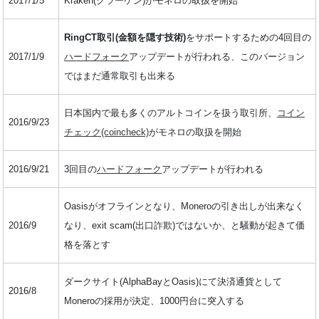
2017/1/5
Kraken(クラーケン)がモネロの取扱を開始
RingCT取引(金額を隠す技術)
をサポートするための4回目の
2017/1/9
ハードフォーク
アップデートが行われる、このバージョン
ではまだ通常取引も出来る
日本国内で最も多くのアルトコインを扱う取引所、
コイン
2016/9/23
チェック(coincheck)
がモネロの取扱を開始
2016/9/21
3回目の
ハードフォーク
アップデートが行われる
Oasisがオフラインとなり、Moneroの引き出しが出来なく
2016/9
なり、exit scam(出口詐欺)ではないか、と騒動が起きて価
格を落とす
ダークサイト(AlphaBayとOasis)にて決済通貨として
2016/8
Moneroの採用が決定、1000円台に突入する