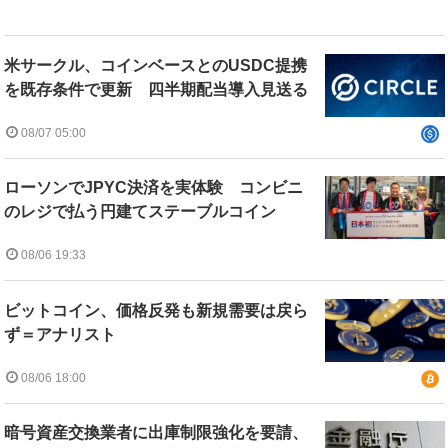
米サークル、コインベースとのUSDC提携
を既存条件で更新 四半期配当導入見送る
08/07 05:00
ローソンでJPYC決済を実体験 コンビニ
のレジで払う円建てステーブルコイン
08/06 19:33
ビットコイン、価格反発も新規需要は戻ら
ず＝アナリスト
08/06 18:00
暗号資産交換業者に出庫制限強化を要請、