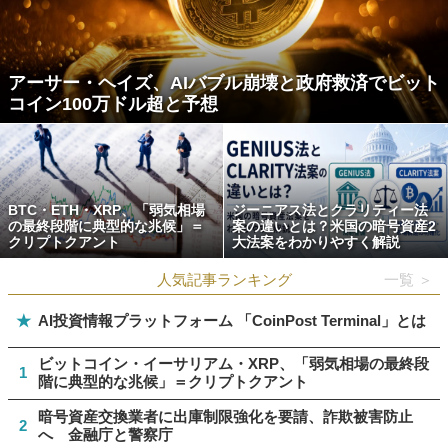
アーサー・ヘイズ、AIバブル崩壊と政府救済でビット
コイン100万ドル超と予想
BTC・ETH・XRP、「弱気相場
ジーニアス法とクラリティー法
の最終段階に典型的な兆候」＝
案の違いとは？米国の暗号資産2
クリプトクアント
大法案をわかりやすく解説
人気記事ランキング
一覧 ＞
★
AI投資情報プラットフォーム 「CoinPost Terminal」とは
ビットコイン・イーサリアム・XRP、「弱気相場の最終段
1
階に典型的な兆候」＝クリプトクアント
暗号資産交換業者に出庫制限強化を要請、詐欺被害防止
2
へ 金融庁と警察庁