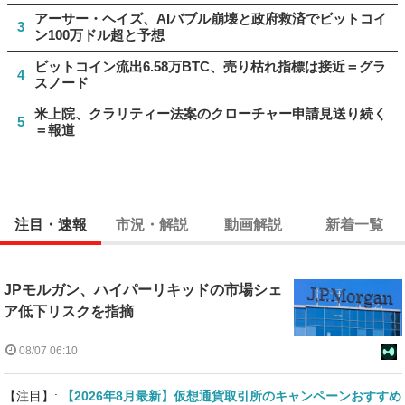
アーサー・ヘイズ、AIバブル崩壊と政府救済でビットコイ
3
ン100万ドル超と予想
ビットコイン流出6.58万BTC、売り枯れ指標は接近＝グラ
4
スノード
米上院、クラリティー法案のクローチャー申請見送り続く
5
＝報道
注目・速報
市況・解説
動画解説
新着一覧
JPモルガン、ハイパーリキッドの市場シェ
ア低下リスクを指摘
08/07 06:10
【注目】:
【2026年8月最新】仮想通貨取引所のキャンペーンおすすめ