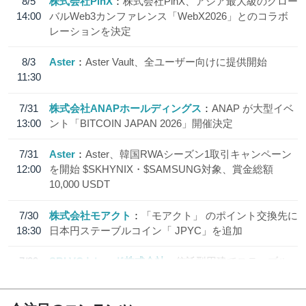
8/5
株式会社PlnX
株式会社PlnX、アジア最大級のグロー
14:00
バルWeb3カンファレンス「WebX2026」とのコラボ
レーションを決定
8/3
Aster
Aster Vault、全ユーザー向けに提供開始
11:30
7/31
株式会社ANAPホールディングス
ANAP が大型イベ
13:00
ント「BITCOIN JAPAN 2026」開催決定
7/31
Aster
Aster、韓国RWAシーズン1取引キャンペーン
12:00
を開始 $SKHYNIX・$SAMSUNG対象、賞金総額
10,000 USDT
7/30
株式会社モアクト
「モアクト」 のポイント交換先に
18:30
日本円ステーブルコイン「 JPYC」を追加
7/29
SBI VCトレード株式会社
信託型円建てステーブル
19:30
コイン「JPYSC」徹底解説セミナーを開催