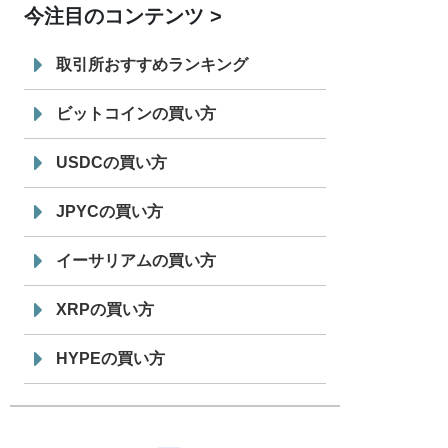
今注目のコンテンツ
7/29
SBI VCトレード株式会社
信託型円建
19:30
てステーブルコイン「JPYSC」徹底解
取引所おすすめランキング
説セミナーを開催
ビットコインの買い方
USDCの買い方
JPYCの買い方
イーサリアムの買い方
XRPの買い方
HYPEの買い方