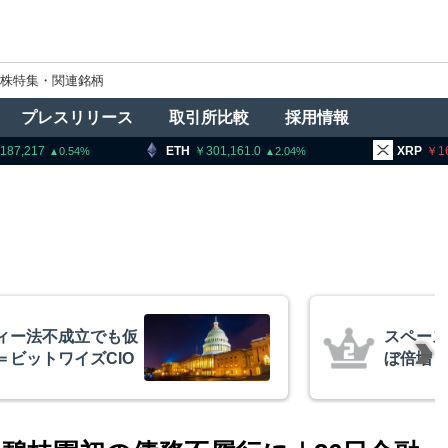
株特集・関連銘柄
プレスリリース
取引所比較
採用情報
ETH
301,161.0
XRP
167.48
.54
2.04
0.9
スペースX上場後初決算、売上高ほ
ぼ倍増 1900億円相当ビットコイ
ン保有を継続