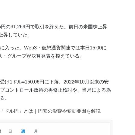
.5円の31,269円で取引を終えた。前日の米国株上昇
上上昇していた。
入った。Web3・仮想通貨関連では本日15:00に
クス・グループが決算発表を控えている。
1ドル=150.06円に下落。2022年10月以来の安
ブコントロール政策の再修正検討や、当局による為
る。
ア「ドル円」とは｜円安の影響や変動要因を解説