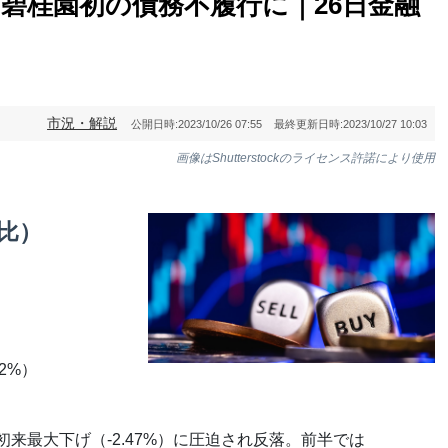
碧桂園初の債務不履行に｜26日金融
市況・解説
公開日時:
2023/10/26 07:55
最終更新日時:
2023/10/27 10:03
画像はShutterstockのライセンス許諾により使用
日比）
2%）
初来最大下げ（-2.47%）に圧迫され反落。前半では