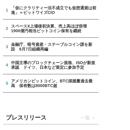
「仮にクラリティー法不成立でも仮想通貨は前
1
進」＝ビットワイズCIO
スペースX上場後初決算、売上高ほぼ倍増
2
1900億円相当ビットコイン保有を継続
金融庁、暗号資産・ステーブルコイン課を新
3
設 8月7日組織再編
中国主導のブロックチェーン規格、ISOが新規
4
承認 ドイツ、日本など策定に参加予定
アメリカンビットコイン、BTC採掘量過去最
5
高 保有数は8000BTC超
プレスリリース
一覧