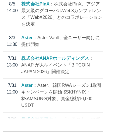
8/5
株式会社PlnX
株式会社PlnX、アジア
14:00
最大級のグローバルWeb3カンファレン
ス「WebX2026」とのコラボレーション
を決定
8/3
Aster
Aster Vault、全ユーザー向けに
11:30
提供開始
7/31
株式会社ANAPホールディングス
13:00
ANAP が大型イベント「BITCOIN
JAPAN 2026」開催決定
7/31
Aster
Aster、韓国RWAシーズン1取引
12:00
キャンペーンを開始 $SKHYNIX・
$SAMSUNG対象、賞金総額10,000
USDT
7/30
株式会社モアクト
「モアクト」 のポ
18:30
イント交換先に日本円ステーブルコイン
「 JPYC」を追加