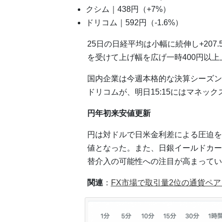
クシム｜438円（+7%）
ドリコム｜592円（-1.6%）
25日の日経平均は小幅に続伸し+207
を受けて上げ幅を広げ一時400円以
国内企業は今週本格的な決算シーズンに
ドリコムが、明日15:15にはマネッ
円年初来安値更新
円は対ドルで日米金利差による圧迫を受け
値となった。また、日銀イールドカー
替介入の可能性への注目が高まってい
関連
：
FX市場で取引量2位の通貨ペ