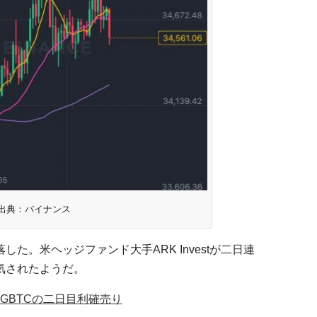
出典：バイナンス
した。米ヘッジファンド大手ARK Investが二日連
気されたようだ。
株とGBTCの二日目利確売り