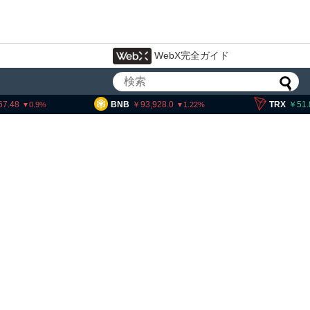
WebX完全ガイド
BNB
93,928.0
TRX
51.81
1.22
0.42
金融庁、暗号資産・ステーブルコイ
ン課を新設 8月7日組織再編