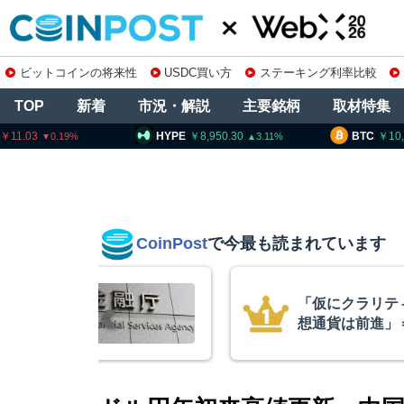
ビットコインの将来性
USDC買い方
ステーキング利率比較
TOP
新着
市況・解説
主要銘柄
取材特集
HYPE
8,950.30
BTC
10,187,217
3.11
0
CoinPost
で今最も読まれています
「仮にクラリティー法不成立でも仮
想通貨は前進」＝ビットワイズCIO