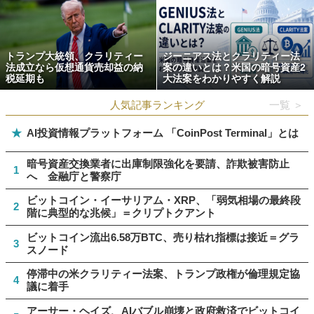
トランプ大統領、クラリティー
ジーニアス法とクラリティー法
法成立なら仮想通貨売却益の納
案の違いとは？米国の暗号資産2
税延期も
大法案をわかりやすく解説
人気記事ランキング
一覧 ＞
★
AI投資情報プラットフォーム 「CoinPost Terminal」とは
暗号資産交換業者に出庫制限強化を要請、詐欺被害防止
1
へ 金融庁と警察庁
ビットコイン・イーサリアム・XRP、「弱気相場の最終段
2
階に典型的な兆候」＝クリプトクアント
ビットコイン流出6.58万BTC、売り枯れ指標は接近＝グラ
3
スノード
停滞中の米クラリティー法案、トランプ政権が倫理規定協
4
議に着手
アーサー・ヘイズ、AIバブル崩壊と政府救済でビットコイ