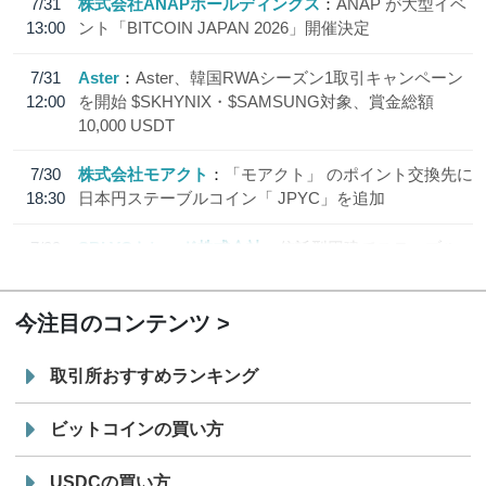
7/31
株式会社ANAPホールディングス
ANAP が大型イベ
13:00
ント「BITCOIN JAPAN 2026」開催決定
7/31
Aster
Aster、韓国RWAシーズン1取引キャンペーン
12:00
を開始 $SKHYNIX・$SAMSUNG対象、賞金総額
10,000 USDT
7/30
株式会社モアクト
「モアクト」 のポイント交換先に
18:30
日本円ステーブルコイン「 JPYC」を追加
7/29
SBI VCトレード株式会社
信託型円建てステーブル
19:30
コイン「JPYSC」徹底解説セミナーを開催
今注目のコンテンツ
取引所おすすめランキング
ビットコインの買い方
USDCの買い方