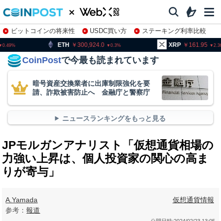
ビットコインの将来性
USDC買い方
ステーキング利率比較
株特集・関連銘柄
300,924.0
XRP
161.95
BNB
0.3
2.36
CoinPost
で今最も読まれています
暗号資産交換業者に出庫制限強化を要
請、詐欺被害防止へ 金融庁と警察庁
ニュースランキングをもっと見る
JPモルガンアナリスト「仮想通貨相場の
力強い上昇は、個人投資家の関心の高ま
りが寄与」
A.Yamada
仮想通貨情報
参考：
報道
公開日時:
2024/02/23 13:05