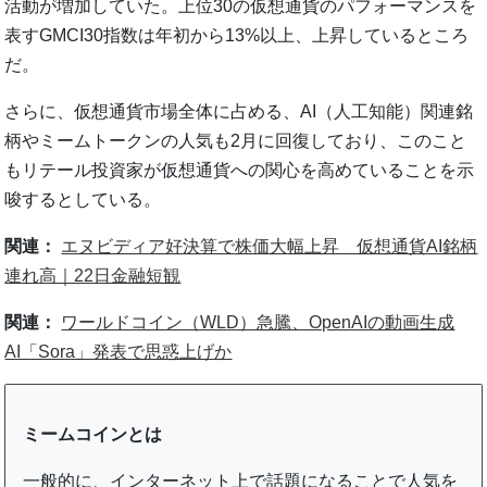
活動が増加していた。上位30の仮想通貨のパフォーマンスを
表すGMCI30指数は年初から13%以上、上昇しているところ
だ。
さらに、仮想通貨市場全体に占める、AI（人工知能）関連銘
柄やミームトークンの人気も2月に回復しており、このこと
もリテール投資家が仮想通貨への関心を高めていることを示
唆するとしている。
関連：
エヌビディア好決算で株価大幅上昇 仮想通貨AI銘柄
連れ高｜22日金融短観
関連：
ワールドコイン（WLD）急騰、OpenAIの動画生成
AI「Sora」発表で思惑上げか
ミームコインとは
一般的に、インターネット上で話題になることで人気を