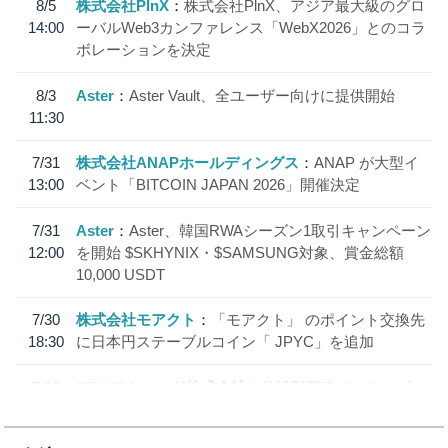
8/5
株式会社PlnX
株式会社PlnX、アジア最大級のグロ
14:00
ーバルWeb3カンファレンス「WebX2026」とのコラ
ボレーションを決定
8/3
Aster
Aster Vault、全ユーザー向けに提供開始
11:30
7/31
株式会社ANAPホールディングス
ANAP が大型イ
13:00
ベント「BITCOIN JAPAN 2026」開催決定
7/31
Aster
Aster、韓国RWAシーズン1取引キャンペーン
12:00
を開始 $SKHYNIX・$SAMSUNG対象、賞金総額
10,000 USDT
7/30
株式会社モアクト
「モアクト」 のポイント交換先
18:30
に日本円ステーブルコイン「 JPYC」を追加
7/29
SBI VCトレード株式会社
信託型円建てステーブル
19:30
コイン「JPYSC」徹底解説セミナーを開催