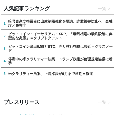
人気記事ランキング
一覧
暗号資産交換業者に出庫制限強化を要請、詐欺被害防止へ 金融
1
庁と警察庁
ビットコイン・イーサリアム・XRP、「弱気相場の最終段階に典
2
型的な兆候」＝クリプトクアント
ビットコイン流出6.58万BTC、売り枯れ指標は接近＝グラスノー
3
ド
停滞中の米クラリティー法案、トランプ政権が倫理規定協議に着
4
手
5
米クラリティー法案、上院採決が9月まで延期＝報道
プレスリリース
一覧