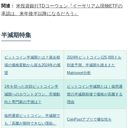
関連：
米投資銀行TDコーウェン『イーサリアム現物ETFの
承認は、来年後半以降になるだろう』
半減期特集
ビットコイン半減期とは？過去相
2024年ビットコイン125,000ドル
場の価格変動から探る2024年の展
到達予測、半減期を踏まえた
望
Matrixport分析
1年を切った次回ビットコイン半
ビットコイン半減期とは｜仮想通
減期へのカウントダウン、市場動
貨の半減期前後で価格が高騰する
向と専門家の予測は？
理由
仮想通貨ビットコイン、半減期で
CoinPostアプリで優位性を
も「高騰が期待できない理由」