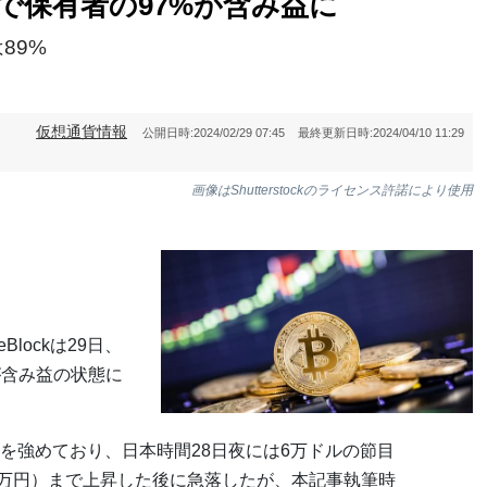
で保有者の97%が含み益に
89%
仮想通貨情報
公開日時:
2024/02/29 07:45
最終更新日時:
2024/04/10 11:29
画像はShutterstockのライセンス許諾により使用
Blockは29日、
が含み益の状態に
を強めており、日本時間28日夜には6万ドルの節目
964万円）まで上昇した後に急落したが、本記事執筆時