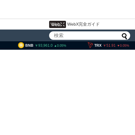
WebX完全ガイド
93,961.0
TRX
51.91
SOL
11
0.05
0.05
イン流出6.58万BTC、売り
は接近＝グラスノード