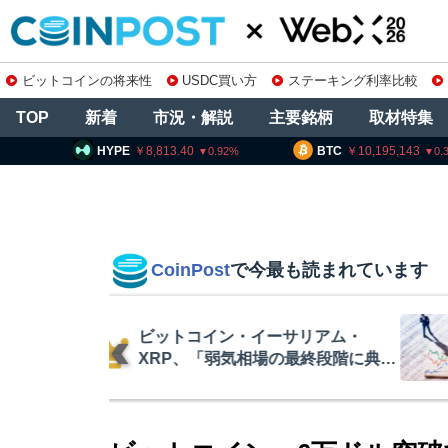
ビットコインの将来性
USDC買い方
ステーキング利率比較
TOP
新着
市況・解説
主要銘柄
取材特集
8,813.40
BTC
10,195,143
ETH
0.92
0.3
CoinPost
で今最も読まれています
リアム・
暗号資産交換業
終段階に典型
要請、詐欺被害
クアント
察庁