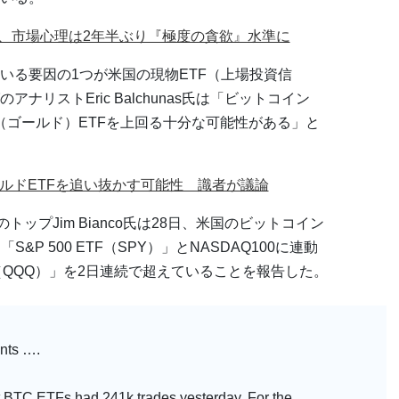
ン、市場心理は2年半ぶり『極度の貪欲』水準に
いる要因の1つが米国の現物ETF（上場投資信
リストEric Balchunas氏は「ビットコイン
（ゴールド）ETFを上回る十分な可能性がある」と
ールドETFを追い抜かす可能性 識者が議論
h」のトップJim Bianco氏は28日、米国のビットコイン
&P 500 ETF（SPY）」とNASDAQ100に連動
（QQQ）」を2日連続で超えていることを報告した。
ts ….
t BTC ETFs had 241k trades yesterday. For the