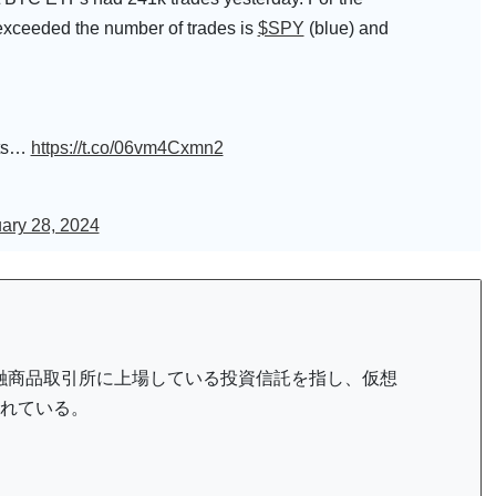
 exceeded the number of trades is
$SPY
(blue) and
ets…
https://t.co/06vm4Cxmn2
ary 28, 2024
」の略。金融商品取引所に上場している投資信託を指し、仮想
れている。