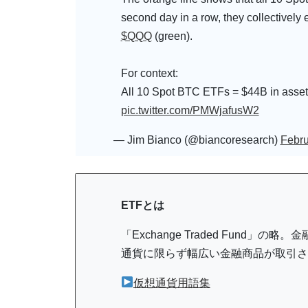
second day in a row, they collectively
$QQQ
(green).
For context:
All 10 Spot BTC ETFs = $44B in ass
pic.twitter.com/PMWjafusW2
— Jim Bianco (@biancoresearch)
Febru
ETFとは
「Exchange Traded Fund
通貨に限らず幅広い金融商品が取引さ
仮想通貨用語集