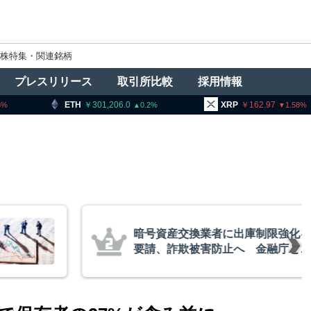
株特集・関連銘柄
プレスリリース
取引所比較
採用情報
301,206.0
XRP
162.97
BNB
0.2
1.58
者に出庫制限強化を
ビットコ
防止へ 金融庁と警
枯れ指標