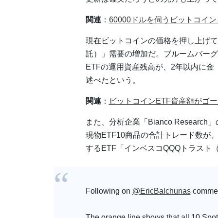
関連
：
60000ドルを伺うビットコイ
現在ビットコインの価格を押し上げて
託）」需要の増加だ。ブルームバーグのアナ
ETFの運用資産残高が、2年以内に金
述べたという。
関連
：
ビットコインETF資産額がゴ
また、分析企業「Bianco Researc
現物ETF10商品の合計トレード数が、「S
するETF「インベスコQQQトラスト
Following on
@EricBalchunas
commen
The orange line shows that all 10 Spo