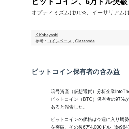
ビットコイン、6万ドル突破
オプティミズムは91%、イーサリアムは
K.Kobayashi
参考：
コインベース
,
Glassnode
ビットコイン保有者の含み益
暗号資産（仮想通貨）分析企業IntoThe
ビットコイン（
BTC
）保有者の97%
あると報告した。
ビットコインの価格は今週に入り騰勢
を突破。その後6万4,000ドル（約