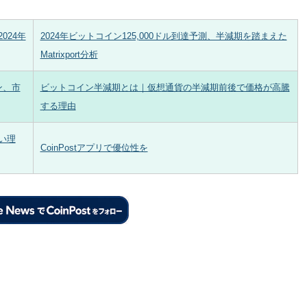
024年
2024年ビットコイン125,000ドル到達予測、半減期を踏まえた
Matrixport分析
ン、市
ビットコイン半減期とは｜仮想通貨の半減期前後で価格が高騰
する理由
い理
CoinPostアプリで優位性を