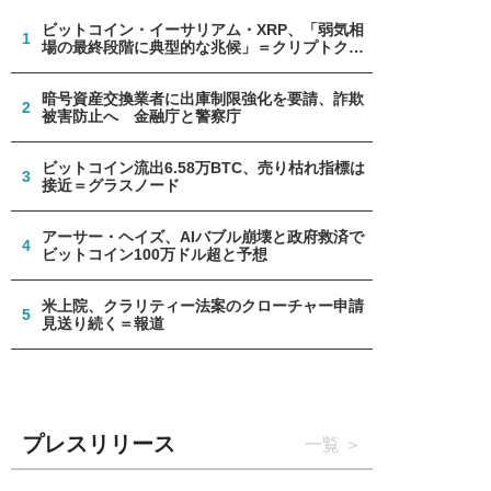
ビットコイン・イーサリアム・XRP、「弱気相
1
場の最終段階に典型的な兆候」＝クリプトクア
ント
暗号資産交換業者に出庫制限強化を要請、詐欺
2
被害防止へ 金融庁と警察庁
ビットコイン流出6.58万BTC、売り枯れ指標は
3
接近＝グラスノード
アーサー・ヘイズ、AIバブル崩壊と政府救済で
4
ビットコイン100万ドル超と予想
米上院、クラリティー法案のクローチャー申請
5
見送り続く＝報道
プレスリリース
一覧