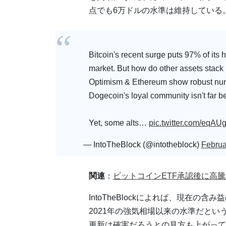
点でも6万ドルの水準は維持している
Bitcoin's recent surge puts 97% of its h
market. But how do other assets stack
Optimism & Ethereum show robust numbe
Dogecoin's loyal community isn't far b
Yet, some alts…
pic.twitter.com/eqA
— IntoTheBlock (@intotheblock)
Februa
関連
：
ビットコインETF承認後に高騰
IntoTheBlockによれば、現在
2021年の強気相場以来の水準だと
更新は確実だろうとの見方も上がって