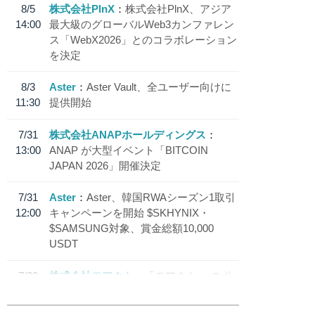
8/5
株式会社PlnX
株式会社PlnX、アジア
14:00
最大級のグローバルWeb3カンファレン
ス「WebX2026」とのコラボレーション
を決定
8/3
Aster
Aster Vault、全ユーザー向けに
11:30
提供開始
7/31
株式会社ANAPホールディングス
13:00
ANAP が大型イベント「BITCOIN
JAPAN 2026」開催決定
7/31
Aster
Aster、韓国RWAシーズン1取引
12:00
キャンペーンを開始 $SKHYNIX・
$SAMSUNG対象、賞金総額10,000
USDT
7/30
株式会社モアクト
「モアクト」 のポ
18:30
イント交換先に日本円ステーブルコイン
「 JPYC」を追加