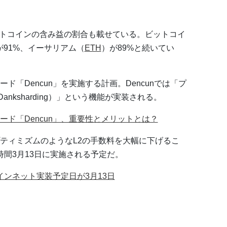
に、アルトコインの含み益の割合も載せている。ビットコイ
91%、イーサリアム（
ETH
）が89%と続いてい
「Dencun」を実施する計画。Dencunでは「プ
anksharding）」という機能が実装される。
ド「Dencun」、重要性とメリットとは？
ティミズムのようなL2の手数料を大幅に下げるこ
時間3月13日に実施される予定だ。
メインネット実装予定日が3月13日