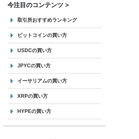
今注目のコンテンツ
7/29
SBI VCトレード株式会社
信託型円建
19:30
てステーブルコイン「JPYSC」徹底解
取引所おすすめランキング
説セミナーを開催
ビットコインの買い方
USDCの買い方
JPYCの買い方
イーサリアムの買い方
XRPの買い方
HYPEの買い方