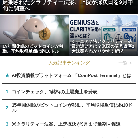
延期されたクラリティー法案、上院が採決日を9月中
旬に調整へ
ジーニアス法とクラリティー法
15年間休眠のビットコインが移
案の違いとは？米国の暗号資産2
動、平均取得単価は約10ドル
大法案をわかりやすく解説
人気記事ランキング
一覧 ＞
★
AI投資情報プラットフォーム 「CoinPost Terminal」とは
1
コインチェック、1銘柄の上場廃止を発表
15年間休眠のビットコインが移動、平均取得単価は約10ド
2
ル
3
米クラリティー法案、上院採決が9月まで延期＝報道