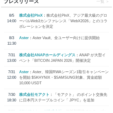
プレスリリース
一覧
8/5
株式会社PlnX
株式会社PlnX、アジア最大級のグロ
14:00
ーバルWeb3カンファレンス「WebX2026」とのコラ
ボレーションを決定
8/3
Aster
Aster Vault、全ユーザー向けに提供開始
11:30
7/31
株式会社ANAPホールディングス
ANAP が大型イ
13:00
ベント「BITCOIN JAPAN 2026」開催決定
7/31
Aster
Aster、韓国RWAシーズン1取引キャンペーン
12:00
を開始 $SKHYNIX・$SAMSUNG対象、賞金総額
10,000 USDT
7/30
株式会社モアクト
「モアクト」 のポイント交換先
18:30
に日本円ステーブルコイン「 JPYC」を追加
7/29
SBI VCトレード株式会社
信託型円建てステーブル