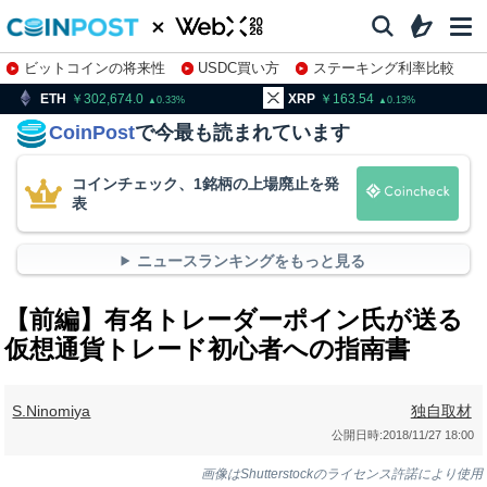
ビットコインの将来性
USDC買い方
ステーキング利率比較
株特集・関連銘柄
02,674.0
XRP
163.54
BNB
93
0.33
0.13
CoinPost
で今最も読まれています
コインチェック、1銘柄の上場廃止を発
表
ニュースランキングをもっと見る
【前編】有名トレーダーポイン氏が送る
仮想通貨トレード初心者への指南書
S.Ninomiya
独自取材
公開日時:
2018/11/27 18:00
画像はShutterstockのライセンス許諾により使用