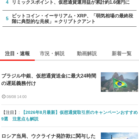
4
リミックスポイント、仮想通貨運用益が累計約1.6億円に
ビットコイン・イーサリアム・XRP、「弱気相場の最終段
5
階に典型的な兆候」＝クリプトクアント
注目・速報
市況・解説
動画解説
新着一覧
ブラジル中銀、仮想通貨送金に最大24時間
の遅延義務付け
08/08 14:00
【注目】:
【2026年8月最新】仮想通貨取引所のキャンペーンおすすめ
9選 注意点も解説
ロシア当局、ウクライナ発詐欺に関与した