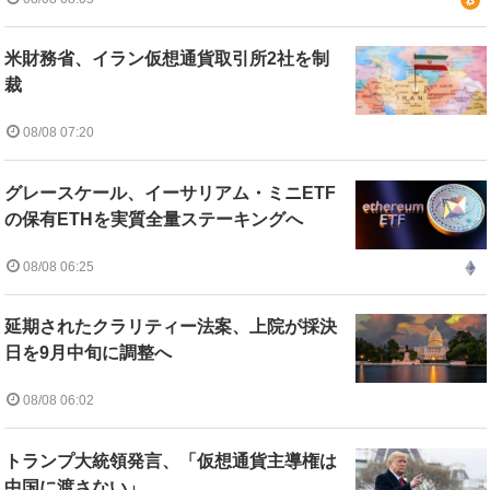
米財務省、イラン仮想通貨取引所2社を制
裁
08/08 07:20
グレースケール、イーサリアム・ミニETF
の保有ETHを実質全量ステーキングへ
08/08 06:25
延期されたクラリティー法案、上院が採決
日を9月中旬に調整へ
08/08 06:02
トランプ大統領発言、「仮想通貨主導権は
中国に渡さない」