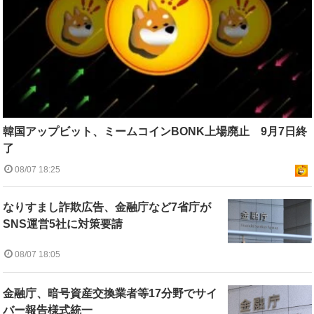
韓国アップビット、ミームコインBONK上場廃止 9月7日終
了
08/07 18:25
なりすまし詐欺広告、金融庁など7省庁が
SNS運営5社に対策要請
08/07 18:05
金融庁、暗号資産交換業者等17分野でサイ
バー報告様式統一