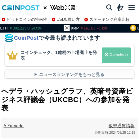
ビットコインの将来性
USDC買い方
ステーキング利率比較
株特集・関連銘柄
02,225.0
XRP
161.63
BNB
93
0.71
1.12
CoinPost
で今最も読まれています
コインチェック、1銘柄の上場廃止を発
表
ニュースランキングをもっと見る
ヘデラ・ハッシュグラフ、英暗号資産ビ
ジネス評議会（UKCBC）への参加を発
表
A.Yamada
仮想通貨情報
公開日時:
2024/03/25 12:15