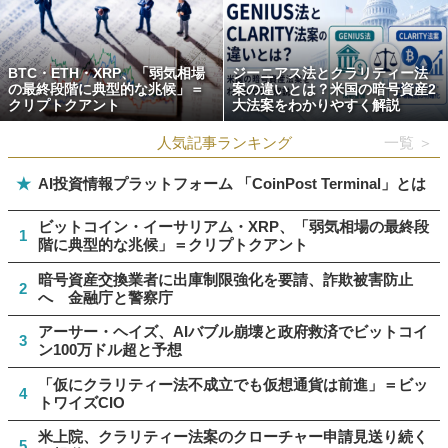
BTC・ETH・XRP、「弱気相場
ジーニアス法とクラリティー法
の最終段階に典型的な兆候」＝
案の違いとは？米国の暗号資産2
クリプトクアント
大法案をわかりやすく解説
人気記事ランキング
一覧 ＞
★
AI投資情報プラットフォーム 「CoinPost Terminal」とは
ビットコイン・イーサリアム・XRP、「弱気相場の最終段
1
階に典型的な兆候」＝クリプトクアント
暗号資産交換業者に出庫制限強化を要請、詐欺被害防止
2
へ 金融庁と警察庁
アーサー・ヘイズ、AIバブル崩壊と政府救済でビットコイ
3
ン100万ドル超と予想
「仮にクラリティー法不成立でも仮想通貨は前進」＝ビッ
4
トワイズCIO
米上院、クラリティー法案のクローチャー申請見送り続く
5