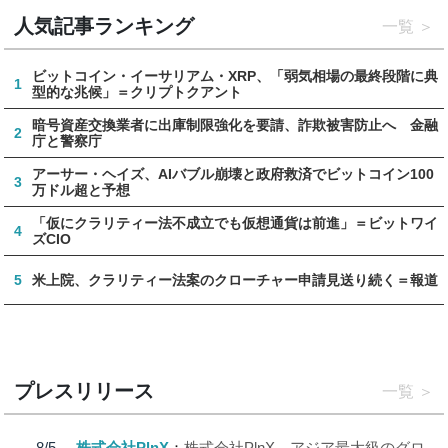
人気記事ランキング
一覧
ビットコイン・イーサリアム・XRP、「弱気相場の最終段階に典
1
型的な兆候」＝クリプトクアント
暗号資産交換業者に出庫制限強化を要請、詐欺被害防止へ 金融
2
庁と警察庁
アーサー・ヘイズ、AIバブル崩壊と政府救済でビットコイン100
3
万ドル超と予想
「仮にクラリティー法不成立でも仮想通貨は前進」＝ビットワイ
4
ズCIO
5
米上院、クラリティー法案のクローチャー申請見送り続く＝報道
プレスリリース
一覧
8/5
株式会社PlnX
株式会社PlnX、アジア最大級のグロ