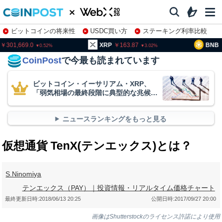
ビットコインの将来性
USDC買い方
ステーキング利率比較
株特集・関連銘柄
01,669.0
XRP
163.87
BNB
93
0.52
3.02
CoinPost
で今最も読まれています
ビットコイン・イーサリアム・XRP、
「弱気相場の最終段階に典型的な兆候」
＝クリプトクアント
ニュースランキングをもっと見る
仮想通貨 TenX(テンエックス)とは？
S.Ninomiya
テンエックス（PAY）｜投資情報・リアルタイム価格チャート
最終更新日時:
2018/06/13 20:25
公開日時:
2017/09/27 20:00
画像はShutterstockのライセンス許諾により使用