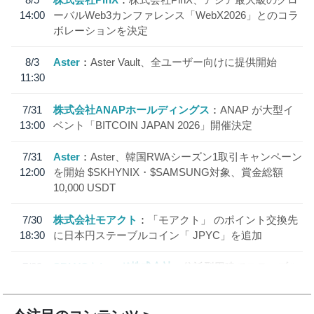
14:00
ーバルWeb3カンファレンス「WebX2026」とのコラ
ボレーションを決定
8/3
Aster
Aster Vault、全ユーザー向けに提供開始
11:30
7/31
株式会社ANAPホールディングス
ANAP が大型イ
13:00
ベント「BITCOIN JAPAN 2026」開催決定
7/31
Aster
Aster、韓国RWAシーズン1取引キャンペーン
12:00
を開始 $SKHYNIX・$SAMSUNG対象、賞金総額
10,000 USDT
7/30
株式会社モアクト
「モアクト」 のポイント交換先
18:30
に日本円ステーブルコイン「 JPYC」を追加
7/29
SBI VCトレード株式会社
信託型円建てステーブル
19:30
コイン「JPYSC」徹底解説セミナーを開催