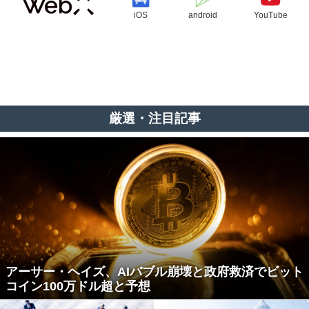
iOS
android
YouTube
厳選・注目記事
アーサー・ヘイズ、AIバブル崩壊と政府救済でビット
コイン100万ドル超と予想