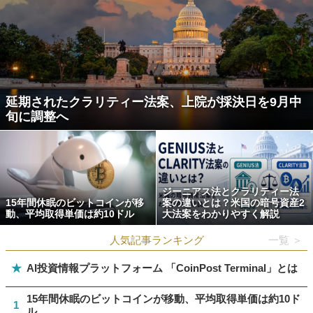
延期されたクラリティー法案、上院が採決日を9月中
旬に調整へ
ジーニアス法とクラリティー法
15年間休眠のビットコインが移
案の違いとは？米国の暗号資産2
動、平均取得単価は約10ドル
大法案をわかりやすく解説
人気記事ランキング
一覧 ＞
★
AI投資情報プラットフォーム 「CoinPost Terminal」とは
15年間休眠のビットコインが移動、平均取得単価は約10ド
1
ル