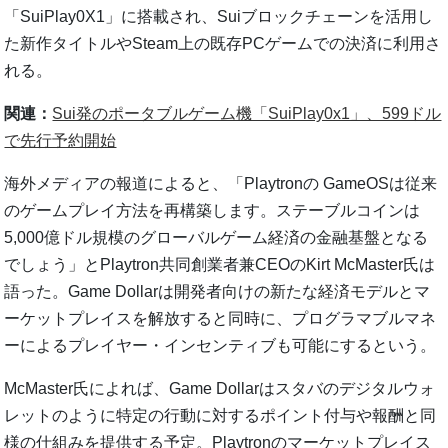
「SuiPlay0X1」に搭載され、Suiブロックチェーンを活用し
た新作タイトルやSteam上の既存PCゲームでの決済に利用さ
れる。
関連：
Sui発のポータブルゲーム機「SuiPlay0x1」、599ドル
で先行予約開始
海外メディアの報道によると、「Playtronの GameOSは従来
のゲームプレイ方法を再構築します。ステーブルコインは
5,000億ドル規模のグローバルゲーム経済の金融基盤となる
でしょう」とPlaytron共同創業者兼CEOのKirt McMaster氏は
語った。Game Dollarは開発者向けの新たな経済モデルとマ
ーケットプレイスを解放すると同時に、プログラマブルマネ
ーによるプレイヤー・インセンティブも可能にするという。
McMaster氏によれば、Game Dollarはスタバのデジタルウォ
レットのように特定の行動に対するポイント付与や報酬と同
様の仕組みを提供する予定。Playtronのマーケットプレイス