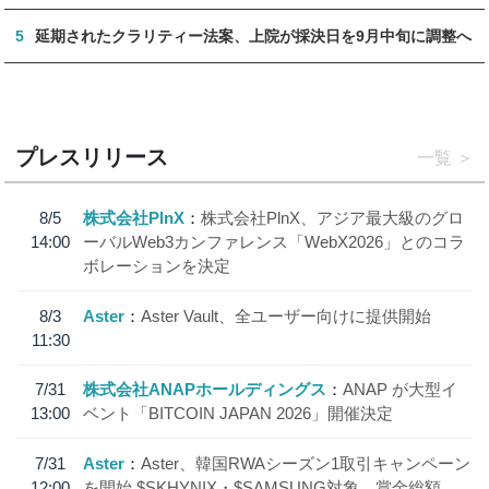
5
延期されたクラリティー法案、上院が採決日を9月中旬に調整へ
プレスリリース
一覧
8/5
株式会社PlnX
株式会社PlnX、アジア最大級のグロ
14:00
ーバルWeb3カンファレンス「WebX2026」とのコラ
ボレーションを決定
8/3
Aster
Aster Vault、全ユーザー向けに提供開始
11:30
7/31
株式会社ANAPホールディングス
ANAP が大型イ
13:00
ベント「BITCOIN JAPAN 2026」開催決定
7/31
Aster
Aster、韓国RWAシーズン1取引キャンペーン
12:00
を開始 $SKHYNIX・$SAMSUNG対象、賞金総額