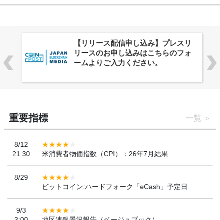
株式会社PlnX、アジア最大級のグロ
ーバルWeb3カンファレンス
「WebX2026」とのコラボレーショ
ンを決定
重要指標
一覧
8/12
21:30
米消費者物価指数（CPI）：26年7月結果
8/29
ビットコイン:ハードフォーク「eCash」予定日
9/3
3:00
地区連銀景況報告（ベージュブック）