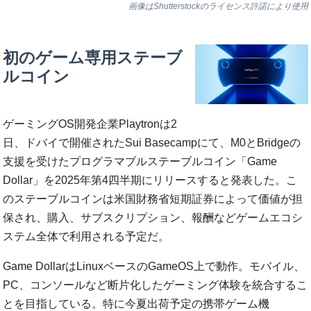
画像はShutterstockのライセンス許諾により使用
初のゲーム専用ステーブ
ルコイン
ゲーミングOS開発企業Playtronは2
日、ドバイで開催されたSui Basecampにて、M0とBridgeの
支援を受けたプログラマブルステーブルコイン「Game
Dollar」を2025年第4四半期にリリースすると発表した。こ
のステーブルコインは米国財務省短期証券によって価値が担
保され、購入、サブスクリプション、報酬などゲームエコシ
ステム全体で利用される予定だ。
Game DollarはLinuxベースのGameOS上で動作。モバイル、
PC、コンソールなど断片化したゲーミング体験を統合するこ
とを目指している。特に今夏出荷予定の携帯ゲーム機