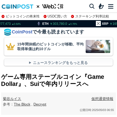
ビットコインの将来性
USDC買い方
ステーキング利率比較
株特集・関連銘柄
ETH
303,780.0
XRP
165.25
0.76
3.07
CoinPost
で今最も読まれています
15年間休眠のビットコインが移動、平均
取得単価は約10ドル
ニュースランキングをもっと見る
ゲーム専用ステーブルコイン『Game
Dollar』、Suiで年内リリースへ
菊谷ルイス
仮想通貨情報
参考：
The Block
,
Decrypt
公開日時:
2025/05/03 06:55