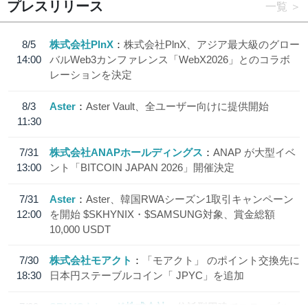
プレスリリース
一覧
8/5
株式会社PlnX
株式会社PlnX、アジア最大級のグロー
14:00
バルWeb3カンファレンス「WebX2026」とのコラボ
レーションを決定
8/3
Aster
Aster Vault、全ユーザー向けに提供開始
11:30
7/31
株式会社ANAPホールディングス
ANAP が大型イベ
13:00
ント「BITCOIN JAPAN 2026」開催決定
7/31
Aster
Aster、韓国RWAシーズン1取引キャンペーン
12:00
を開始 $SKHYNIX・$SAMSUNG対象、賞金総額
10,000 USDT
7/30
株式会社モアクト
「モアクト」 のポイント交換先に
18:30
日本円ステーブルコイン「 JPYC」を追加
7/29
SBI VCトレード株式会社
信託型円建てステーブル