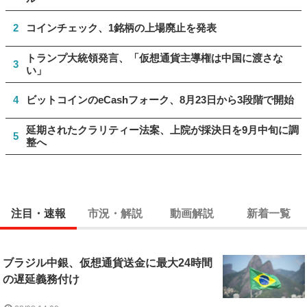
2
コインチェック、1銘柄の上場廃止を発表
トランプ大統領発言、「仮想通貨主導権は中国に渡さな
3
い」
4
ビットコインのeCashフォーク、8月23日から3段階で開始
延期されたクラリティー法案、上院が採決日を9月中旬に調
5
整へ
注目・速報
市況・解説
動画解説
新着一覧
ブラジル中銀、仮想通貨送金に最大24時間
の遅延義務付け