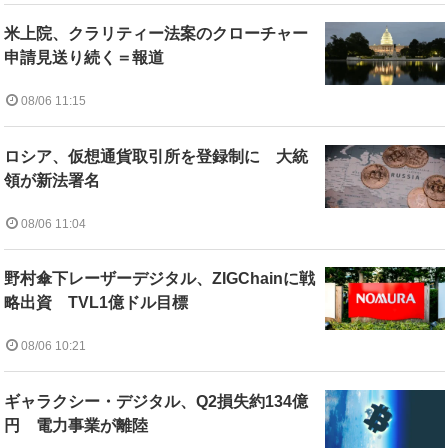
米上院、クラリティー法案のクローチャー
申請見送り続く＝報道
08/06 11:15
ロシア、仮想通貨取引所を登録制に 大統
領が新法署名
08/06 11:04
野村傘下レーザーデジタル、ZIGChainに戦
略出資 TVL1億ドル目標
08/06 10:21
ギャラクシー・デジタル、Q2損失約134億
円 電力事業が離陸