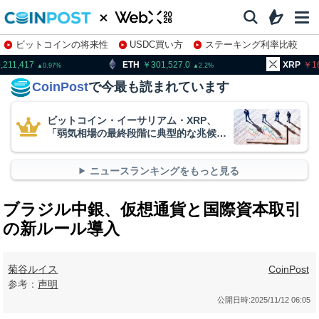
ビットコインの将来性
USDC買い方
ステーキング利率比較
株特集・関連銘柄
ETH
301,527.0
XRP
165.96
2.2
0.79
CoinPost
で今最も読まれています
ビットコイン・イーサリアム・XRP、
「弱気相場の最終段階に典型的な兆候」
＝クリプトクアント
ニュースランキングをもっと見る
ブラジル中銀、仮想通貨と国際資本取引
の新ルール導入
菊谷ルイス
CoinPost
参考：
声明
公開日時:
2025/11/12 06:05