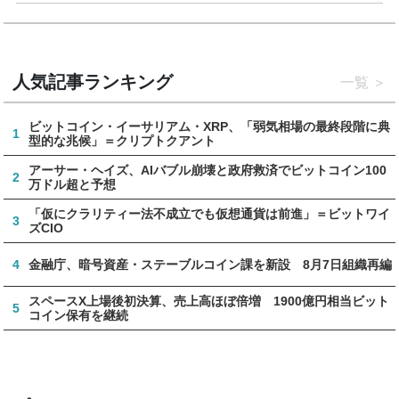
人気記事ランキング
一覧
ビットコイン・イーサリアム・XRP、「弱気相場の最終段階に典
1
型的な兆候」＝クリプトクアント
アーサー・ヘイズ、AIバブル崩壊と政府救済でビットコイン100
2
万ドル超と予想
「仮にクラリティー法不成立でも仮想通貨は前進」＝ビットワイ
3
ズCIO
4
金融庁、暗号資産・ステーブルコイン課を新設 8月7日組織再編
スペースX上場後初決算、売上高ほぼ倍増 1900億円相当ビット
5
コイン保有を継続