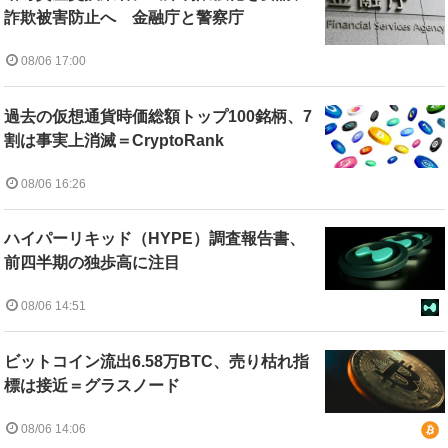
詐欺被害防止へ 金融庁と警察庁
08/06 17:00
過去の仮想通貨時価総額トップ100銘柄、7
割は事実上消滅＝CryptoRank
08/06 16:26
ハイパーリキッド（HYPE）調査報告書、
前四半期の独歩高に注目
08/06 14:51
ビットコイン流出6.58万BTC、売り枯れ指
標は接近＝グラスノード
08/06 14:06