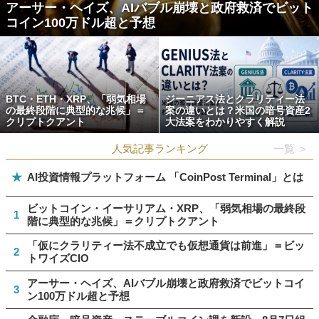
アーサー・ヘイズ、AIバブル崩壊と政府救済でビット
コイン100万ドル超と予想
BTC・ETH・XRP、「弱気相場
ジーニアス法とクラリティー法
の最終段階に典型的な兆候」＝
案の違いとは？米国の暗号資産2
クリプトクアント
大法案をわかりやすく解説
人気記事ランキング
一覧 ＞
★
AI投資情報プラットフォーム 「CoinPost Terminal」とは
ビットコイン・イーサリアム・XRP、「弱気相場の最終段
1
階に典型的な兆候」＝クリプトクアント
「仮にクラリティー法不成立でも仮想通貨は前進」＝ビッ
2
トワイズCIO
アーサー・ヘイズ、AIバブル崩壊と政府救済でビットコイ
3
ン100万ドル超と予想