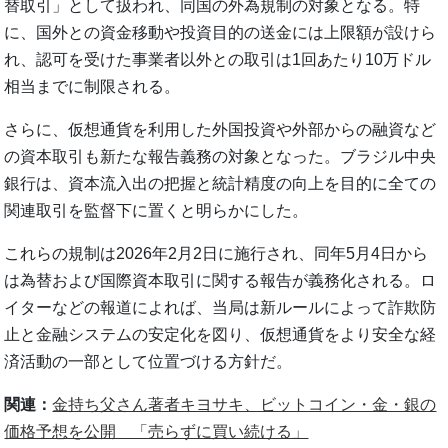
替取引」として扱われ、同国の外為規制の対象となる。特
に、国外との資金移動や投資目的の送金には上限額が設けら
れ、認可を受けた事業者以外との取引は1回あたり10万ドル
相当までに制限される。
さらに、仮想通貨を利用した外国投資や外部からの融資など
の資本取引も新たな報告義務の対象となった。ブラジル中央
銀行は、資本流入出の把握と統計精度の向上を目的に全ての
関連取引を監督下に置くと明らかにした。
これらの規制は2026年2月2日に施行され、同年5月4日から
は為替および国際資本取引に関する報告が義務化される。ロ
イターなどの報道によれば、当局は新ルールによって詐欺防
止と金融システムの安定化を図り、仮想通貨をより安全な経
済活動の一部として位置づける方針だ。
関連：
金持ち父さん著者キヨサキ、ビットコイン・金・銀の
価格予想を公開 「売らずに買い続ける」