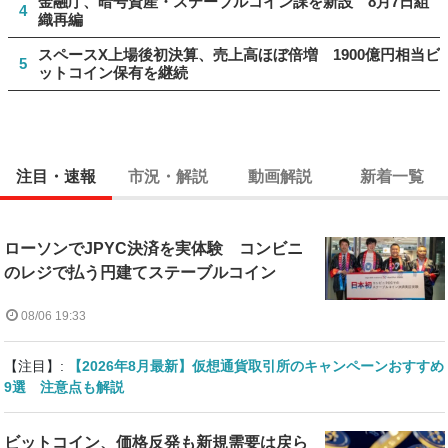
金融庁、暗号資産・ステーブルコイン課を新設 8月7日組
4
織再編
スペースX上場後初決算、売上高ほぼ倍増 1900億円相当ビ
5
ットコイン保有を継続
注目・速報
市況・解説
動画解説
新着一覧
ローソンでJPYC決済を実体験 コンビニ
のレジで払う円建てステーブルコイン
08/06 19:33
【注目】:
【2026年8月最新】仮想通貨取引所のキャンペーンおすすめ
9選 注意点も解説
ビットコイン、価格反発も新規需要は戻ら