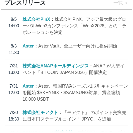
プレスリリース
一覧
8/5
株式会社PlnX
株式会社PlnX、アジア最大級のグロ
14:00
ーバルWeb3カンファレンス「WebX2026」とのコラ
ボレーションを決定
8/3
Aster
Aster Vault、全ユーザー向けに提供開始
11:30
7/31
株式会社ANAPホールディングス
ANAP が大型イ
13:00
ベント「BITCOIN JAPAN 2026」開催決定
7/31
Aster
Aster、韓国RWAシーズン1取引キャンペーン
12:00
を開始 $SKHYNIX・$SAMSUNG対象、賞金総額
10,000 USDT
7/30
株式会社モアクト
「モアクト」 のポイント交換先
18:30
に日本円ステーブルコイン「 JPYC」を追加
7/29
SBI VCトレード株式会社
信託型円建てステーブル