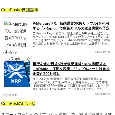
CoinPostの関連記事
英Mercury FX、仮想通貨XRP(リップル)を利用
する「xRapid」で数百万ドルの送金実験を予定
英Mercury FXは、百万ドル以上の資金をRipple社の送金ソリ
ューションであるxRapidを使用して他国に送金する予定であ
ることをHPにて明かした。xRapidの採用で仮想通貨XRPの実
需が注目される中で、具体的な金額を明示した発表が行われ
た。
01/26 12:38
coinpost.jp
銀行を含む新規5社が仮想通貨XRPを利用する
「xRapid」採用を表明｜リップルネットは参加
企業が200社超に
リップル社が米時間8日、同社が世界40カ国で展開する
RippleNetに新たに13社が加入した事を発表した。その内5社
は仮想通貨XRPを一部送金で利用する方針を示しており、特
筆すべきは内1社がxRapidにとって初の銀行である点だ。
01/09 10:03
coinpost.jp
CoinPostのLINE@
スマートフォンへの「プッシュ通知」で、相場に影響を及ぼ