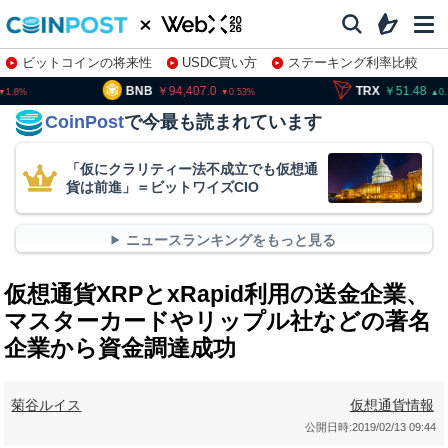
ビットコインの将来性
USDC買い方
ステーキング利率比較
株特集・関連銘柄
B
94,407.0
TRX
51.48
SOL
0.53
0.12
CoinPost
で今最も読まれています
「仮にクラリティー法不成立でも仮想通
貨は前進」＝ビットワイズCIO
ニュースランキングをもっと見る
仮想通貨XRPとxRapid利用の送金企業、
マスターカードやリップル社などの著名
企業から資金調達成功
菊谷ルイス
仮想通貨情報
公開日時:
2019/02/13 09:44