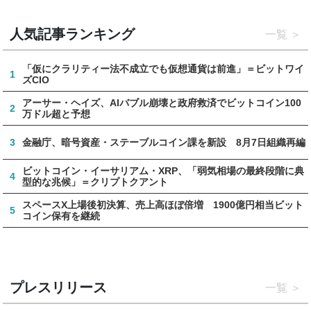
人気記事ランキング
一覧
「仮にクラリティー法不成立でも仮想通貨は前進」＝ビットワイ
1
ズCIO
アーサー・ヘイズ、AIバブル崩壊と政府救済でビットコイン100
2
万ドル超と予想
3
金融庁、暗号資産・ステーブルコイン課を新設 8月7日組織再編
ビットコイン・イーサリアム・XRP、「弱気相場の最終段階に典
4
型的な兆候」＝クリプトクアント
スペースX上場後初決算、売上高ほぼ倍増 1900億円相当ビット
5
コイン保有を継続
プレスリリース
一覧