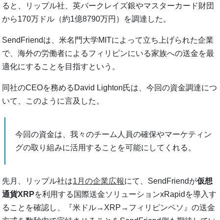
ると、リップル社、英バークレイズ銀やマスターカード財団
から170万ドル（約1億8790万円）を調達した。
SendFriendは、米名門大学MITによって立ち上げられた企業
で、海外の労働者によるフィリピンにいる家族への送金を最
適化にすることを目指すという。
同社のCEOを務めるDavid Lighton氏は、今回の資金調達につ
いて、このように言及した。
今回の資金は、我々のチーム人員の確保やマーケティン
グの取り組みに活用することを可能にしてくれる。
先月、リップル社は
1月の企業広報
にて、SendFriendが
仮想
通貨XRP
を利用する国際送金ソリューションxRapidを導入す
ることを確認し、『米ドル→XRP→フィリピンペソ』の送金