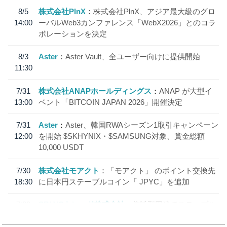
8/5
株式会社PlnX
株式会社PlnX、アジア最大級のグロ
14:00
ーバルWeb3カンファレンス「WebX2026」とのコラ
ボレーションを決定
8/3
Aster
Aster Vault、全ユーザー向けに提供開始
11:30
7/31
株式会社ANAPホールディングス
ANAP が大型イ
13:00
ベント「BITCOIN JAPAN 2026」開催決定
7/31
Aster
Aster、韓国RWAシーズン1取引キャンペーン
12:00
を開始 $SKHYNIX・$SAMSUNG対象、賞金総額
10,000 USDT
7/30
株式会社モアクト
「モアクト」 のポイント交換先
18:30
に日本円ステーブルコイン「 JPYC」を追加
7/29
SBI VCトレード株式会社
信託型円建てステーブル
19:30
コイン「JPYSC」徹底解説セミナーを開催