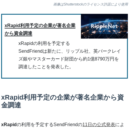
画像はShutterstockのライセンス許諾により使用
xRapid利用予定の企業が著名企業
から資金調達
xRapidの利用を予定する
SendFriendは新たに、リップル社、英バークレイ
ズ銀やマスターカード財団から約1億8790万円を
調達したことを発表した。
xRapid利用予定の企業が著名企業から資
金調達
xRapid
の利用を予定するSendFriendの
11日の公式発表
によ