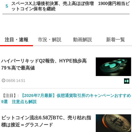
スペースX上場後初決算、売上高ほぼ倍増 1900億円相当ビ
5
ットコイン保有を継続
注目・速報
市況・解説
動画解説
新着一覧
ハイパーリキッドQ2報告、HYPE独歩高
79％高で最高値
08/06 14:51
【注目】:
【2026年7月最新】仮想通貨取引所のキャンペーンおすすめ
9選 注意点も解説
ビットコイン流出6.58万BTC、売り枯れ指
標は接近＝グラスノード