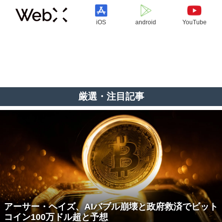
iOS
android
YouTube
厳選・注目記事
アーサー・ヘイズ、AIバブル崩壊と政府救済でビット
コイン100万ドル超と予想