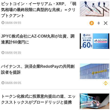
ビットコイン・イーサリアム・XRP、「弱
気相場の最終段階に典型的な兆候」＝クリ
プトクアント
08/06 09:55
JPYC株式会社にAZ-COM丸和が出資、調
達累計60億円に
08/06 09:35
バイナンス、決済企業RedotPayの共同創
設者を提訴
08/06 09:05
トークン化株式に投票意向提出の道、エッ
クスストックスがブロードリッジと提携