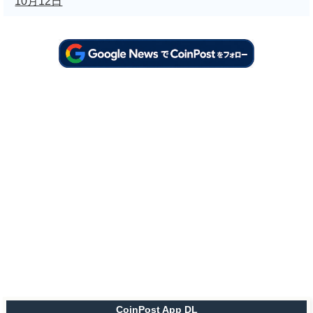
10月12日
CoinPost App DL