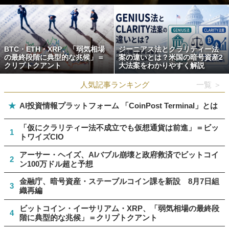
BTC・ETH・XRP、「弱気相場
ジーニアス法とクラリティー法
の最終段階に典型的な兆候」＝
案の違いとは？米国の暗号資産2
クリプトクアント
大法案をわかりやすく解説
人気記事ランキング
一覧 ＞
★
AI投資情報プラットフォーム 「CoinPost Terminal」とは
「仮にクラリティー法不成立でも仮想通貨は前進」＝ビッ
1
トワイズCIO
アーサー・ヘイズ、AIバブル崩壊と政府救済でビットコイ
2
ン100万ドル超と予想
金融庁、暗号資産・ステーブルコイン課を新設 8月7日組
3
織再編
ビットコイン・イーサリアム・XRP、「弱気相場の最終段
4
階に典型的な兆候」＝クリプトクアント