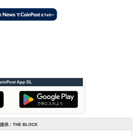
oinPost App DL
提供：THE BLOCK