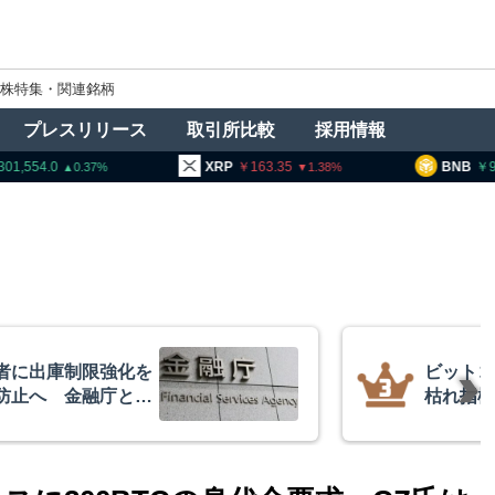
株特集・関連銘柄
プレスリリース
取引所比較
採用情報
1,554.0
XRP
163.35
BNB
93
0.37
1.38
者に出庫制限強化を
ビットコ
防止へ 金融庁と警
枯れ指標