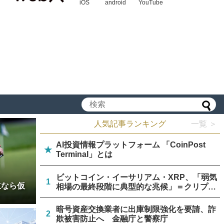
iOS
android
YouTube
人気記事ランキング
一覧 ＞
AI投資情報プラットフォーム 「CoinPost
★
Terminal」とは
ビットコイン・イーサリアム・XRP、「弱気
1
立なら仮
相場の最終段階に典型的な兆候」＝クリプト
クアント
暗号資産交換業者に出庫制限強化を要請、詐
2
欺被害防止へ 金融庁と警察庁