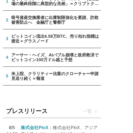
1
場の最終段階に典型的な兆候」＝クリプトクア
ント
暗号資産交換業者に出庫制限強化を要請、詐欺
2
被害防止へ 金融庁と警察庁
ビットコイン流出6.58万BTC、売り枯れ指標は
3
接近＝グラスノード
アーサー・ヘイズ、AIバブル崩壊と政府救済で
4
ビットコイン100万ドル超と予想
米上院、クラリティー法案のクローチャー申請
5
見送り続く＝報道
プレスリリース
一覧
8/5
株式会社PlnX
株式会社PlnX、アジア