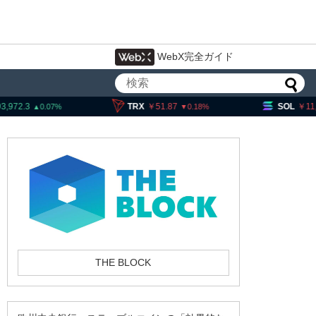
WebX完全ガイド
,972.3
TRX
51.87
SOL
11,5
0.07
0.18
イン流出6.58万BTC、売り
は接近＝グラスノード
THE BLOCK