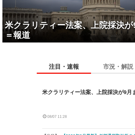
米クラリティー法案、上院採決が
＝報道
注目・速報
市況・解説
米クラリティー法案、上院採決が9月
08/07 11:28