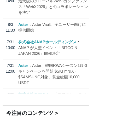
14:00
最大級のグローバルWeb3カンファレン
ス「WebX2026」とのコラボレーション
を決定
8/3
Aster
Aster Vault、全ユーザー向けに
11:30
提供開始
7/31
株式会社ANAPホールディングス
13:00
ANAP が大型イベント「BITCOIN
JAPAN 2026」開催決定
7/31
Aster
Aster、韓国RWAシーズン1取引
12:00
キャンペーンを開始 $SKHYNIX・
$SAMSUNG対象、賞金総額10,000
USDT
7/30
株式会社モアクト
「モアクト」 のポ
18:30
イント交換先に日本円ステーブルコイン
「 JPYC」を追加
今注目のコンテンツ