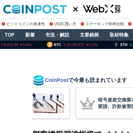
ビットコインの将来性
USDC買い方
ステーキング利率比較
TOP
新着
市況・解説
主要銘柄
取材特集
8,821.90
BTC
10,200,675
ETH
30
0.84
0.13
CoinPost
で今最も読まれています
リアム・
暗号資産交換業
終段階に典型
要請、詐欺被害
クアント
察庁