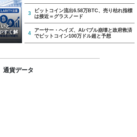
ビットコイン流出6.58万BTC、売り枯れ指標
3
は接近＝グラスノード
違いと
アーサー・ヘイズ、AIバブル崩壊と政府救済
やすく解
4
でビットコイン100万ドル超と予想
米上院、クラリティー法案のクローチャー申
5
請見送り続く＝報道
通貨データ