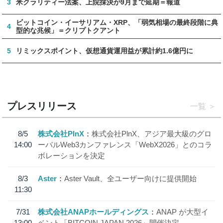
3
米クラリティー法案、上院採決が9月まで延期＝報道
ビットコイン・イーサリアム・XRP、「弱気相場の最終段階に典
4
型的な兆候」＝クリプトクアント
5
リミックスポイント、仮想通貨運用益が累計約1.6億円に
プレスリリース
一覧
8/5
株式会社PlnX
株式会社PlnX、アジア最大級のグロ
14:00
ーバルWeb3カンファレンス「WebX2026」とのコラ
ボレーションを決定
8/3
Aster
Aster Vault、全ユーザー向けに提供開始
11:30
7/31
株式会社ANAPホールディングス
ANAP が大型イ
13:00
ベント「BITCOIN JAPAN 2026」開催決定