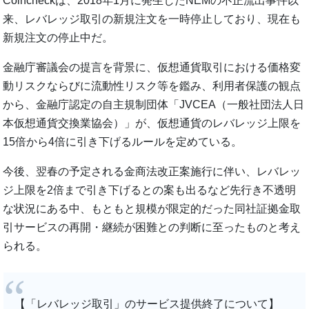
Coincheckは、2018年1月に発生したNEMの不正流出事件以
来、レバレッジ取引の新規注文を一時停止しており、現在も
新規注文の停止中だ。
金融庁審議会の提言を背景に、仮想通貨取引における価格変
動リスクならびに流動性リスク等を鑑み、利用者保護の観点
から、金融庁認定の自主規制団体「JVCEA（一般社団法人日
本仮想通貨交換業協会）」が、仮想通貨のレバレッジ上限を
15倍から4倍に引き下げるルールを定めている。
今後、翌春の予定される金商法改正案施行に伴い、レバレッ
ジ上限を2倍まで引き下げるとの案も出るなど先行き不透明
な状況にある中、もともと規模が限定的だった同社証拠金取
引サービスの再開・継続が困難との判断に至ったものと考え
られる。
【「レバレッジ取引」のサービス提供終了について】