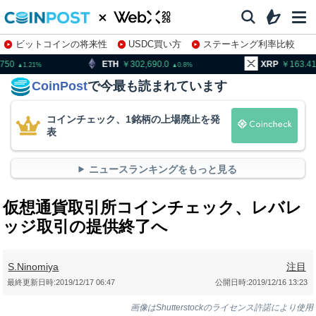
ビットコインの将来性
USDC買い方
ステーキング利率比較
株特集・関連銘柄
ETH
302,690.0
XRP
163.41
B
0.8
1.02
CoinPost
で今最も読まれています
コインチェック、1銘柄の上場廃止を発
表
ニュースランキングをもっと見る
仮想通貨取引所コインチェック、レバレ
ッジ取引の提供終了へ
S.Ninomiya
注目
最終更新日時:
2019/12/17 06:47
公開日時:
2019/12/16 13:23
画像はShutterstockのライセンス許諾により使用