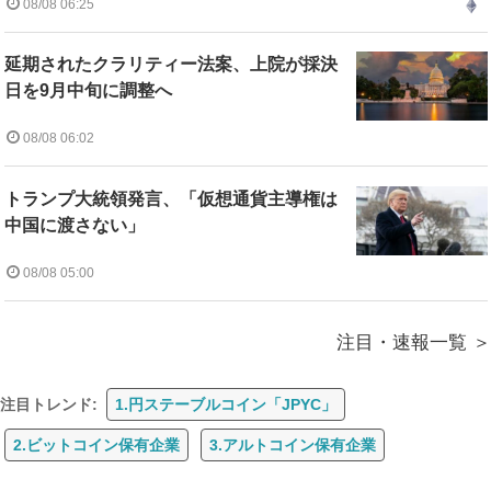
08/08 06:25
延期されたクラリティー法案、上院が採決
日を9月中旬に調整へ
08/08 06:02
トランプ大統領発言、「仮想通貨主導権は
中国に渡さない」
08/08 05:00
注目・速報一覧
注目トレンド:
1.円ステーブルコイン「JPYC」
2.ビットコイン保有企業
3.アルトコイン保有企業