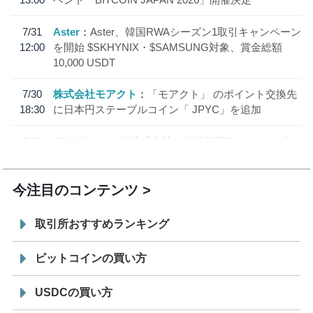
7/31
Aster
Aster、韓国RWAシーズン1取引キャンペーン
12:00
を開始 $SKHYNIX・$SAMSUNG対象、賞金総額
10,000 USDT
7/30
株式会社モアクト
「モアクト」 のポイント交換先
18:30
に日本円ステーブルコイン「 JPYC」を追加
7/29
SBI VCトレード株式会社
信託型円建てステーブル
19:30
コイン「JPYSC」徹底解説セミナーを開催
今注目のコンテンツ
取引所おすすめランキング
ビットコインの買い方
USDCの買い方