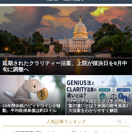
延期されたクラリティー法案、上院が採決日を9月中
旬に調整へ
ジーニアス法とクラリティー法
15年間休眠のビットコインが移
案の違いとは？米国の暗号資産2
動、平均取得単価は約10ドル
大法案をわかりやすく解説
人気記事ランキング
一覧 ＞