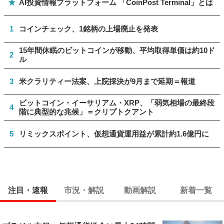
★
AI投資情報プラットフォーム 「CoinPost Terminal」とは
1
コインチェック、1銘柄の上場廃止を発表
15年間休眠のビットコインが移動、平均取得単価は約10ド
2
ル
3
米クラリティー法案、上院採決が9月まで延期＝報道
ビットコイン・イーサリアム・XRP、「弱気相場の最終段
4
階に典型的な兆候」＝クリプトクアント
5
リミックスポイント、仮想通貨運用益が累計約1.6億円に
注目・速報
市況・解説
動画解説
新着一覧