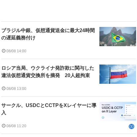
ブラジル中銀、仮想通貨送金に最大24時間
の遅延義務付け
08/08 14:00
ロシア当局、ウクライナ発詐欺に関与した
違法仮想通貨交換所を摘発 20人超拘束
08/08 13:00
サークル、USDCとCCTPをXレイヤーに導
入
08/08 11:20