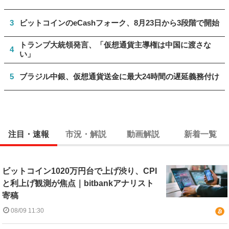
3
ビットコインのeCashフォーク、8月23日から3段階で開始
トランプ大統領発言、「仮想通貨主導権は中国に渡さな
4
い」
5
ブラジル中銀、仮想通貨送金に最大24時間の遅延義務付け
注目・速報
市況・解説
動画解説
新着一覧
ビットコイン1020万円台で上げ渋り、CPI
と利上げ観測が焦点｜bitbankアナリスト
寄稿
08/09 11:30