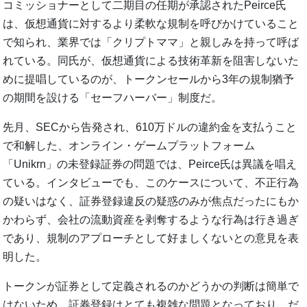
コミッショナーとして二期目の任期が承認されたPeirce氏
は、仮想通貨に対するより柔軟な規制を呼びかけていること
で知られ、業界では「クリプトママ」と親しみを持って呼ば
れている。同氏が、仮想通貨による技術革新を阻害しないた
めに提唱しているのが、トークンセールから3年の規制猶予
の期間を設ける「セーフハーバー」制度だ。
先月、SECから告発され、610万ドルの違約金を支払うこと
で和解した、オンライン・ゲームプラットフォーム
「Unikrn」の未登録証券の問題では、Peirce氏は異議を唱え
ている。インタビューでも、このケースについて、不正行為
の疑いはなく、証券登録違反の疑惑のみが焦点だったにもか
かわらず、会社の流動資産を剥奪するような行為は行き過ぎ
であり、規制のアプローチとして好ましくないとの意見を表
明した。
トークンが証券として定義されるのかどうかの判断は簡単で
はないため、証券登録はとても複雑な問題となっており、だ