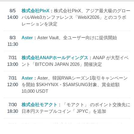
8/5
株式会社PlnX
株式会社PlnX、アジア最大級のグロー
14:00
バルWeb3カンファレンス「WebX2026」とのコラボ
レーションを決定
8/3
Aster
Aster Vault、全ユーザー向けに提供開始
11:30
7/31
株式会社ANAPホールディングス
ANAP が大型イベ
13:00
ント「BITCOIN JAPAN 2026」開催決定
7/31
Aster
Aster、韓国RWAシーズン1取引キャンペーン
12:00
を開始 $SKHYNIX・$SAMSUNG対象、賞金総額
10,000 USDT
7/30
株式会社モアクト
「モアクト」 のポイント交換先に
18:30
日本円ステーブルコイン「 JPYC」を追加
7/29
SBI VCトレード株式会社
信託型円建てステーブル
19:30
コイン「JPYSC」徹底解説セミナーを開催