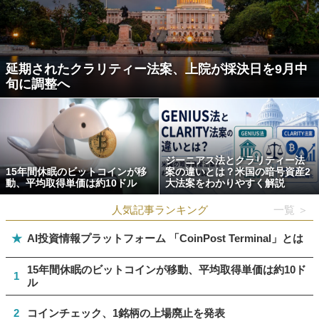
延期されたクラリティー法案、上院が採決日を9月中
旬に調整へ
ジーニアス法とクラリティー法
15年間休眠のビットコインが移
案の違いとは？米国の暗号資産2
動、平均取得単価は約10ドル
大法案をわかりやすく解説
人気記事ランキング
一覧 ＞
★
AI投資情報プラットフォーム 「CoinPost Terminal」とは
15年間休眠のビットコインが移動、平均取得単価は約10ド
1
ル
2
コインチェック、1銘柄の上場廃止を発表