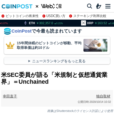
ビットコインの将来性
USDC買い方
ステーキング利率比較
株特集・関連銘柄
302,357.0
XRP
163.52
BNB
0.21
0.49
CoinPost
で今最も読まれています
15年間休眠のビットコインが移動、平均
取得単価は約10ドル
ニュースランキングをもっと見る
米SEC委員が語る「米規制と仮想通貨業
界」＝Unchained
幸田直子
独自取材
公開日時:
2020/10/14 10:32
画像はShutterstockのライセンス許諾により使用