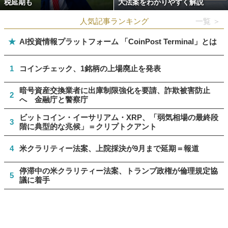
税延期も
大法案をわかりやすく解説
人気記事ランキング
一覧 ＞
★
AI投資情報プラットフォーム 「CoinPost Terminal」とは
1
コインチェック、1銘柄の上場廃止を発表
暗号資産交換業者に出庫制限強化を要請、詐欺被害防止
2
へ 金融庁と警察庁
ビットコイン・イーサリアム・XRP、「弱気相場の最終段
3
階に典型的な兆候」＝クリプトクアント
4
米クラリティー法案、上院採決が9月まで延期＝報道
停滞中の米クラリティー法案、トランプ政権が倫理規定協
5
議に着手