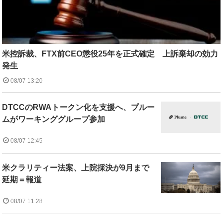
米控訴裁、FTX前CEO懲役25年を正式確定 上訴棄却の効力
発生
08/07 13:20
DTCCのRWAトークン化を支援へ、プルー
ムがワーキンググループ参加
08/07 12:45
米クラリティー法案、上院採決が9月まで
延期＝報道
08/07 11:28