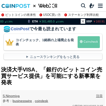
ビットコインの将来性
USDC買い方
ステーキング利率比較
株特集・関連銘柄
ETH
301,485.0
XRP
160.91
B
0.04
2.27
CoinPost
で今最も読まれています
コインチェック、1銘柄の上場廃止を発
表
ニュースランキングをもっと見る
決済大手VISA、「銀行のビットコイン売
買サービス提供」を可能にする新事業を
発表
S.Ninomiya
注目
参考：
businesswire
,
coindesk
公開日時:
2021/02/03 21:55