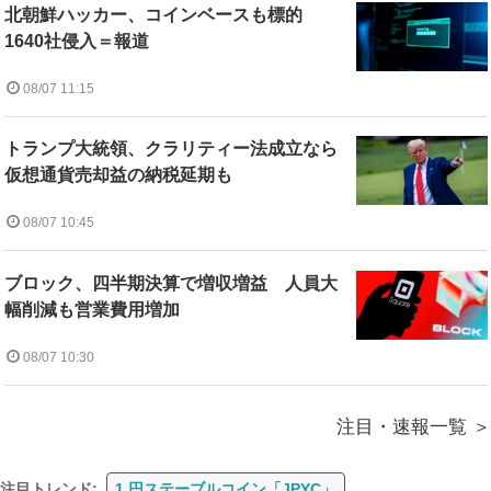
北朝鮮ハッカー、コインベースも標的
1640社侵入＝報道
08/07 11:15
トランプ大統領、クラリティー法成立なら
仮想通貨売却益の納税延期も
08/07 10:45
ブロック、四半期決算で増収増益 人員大
幅削減も営業費用増加
08/07 10:30
注目・速報一覧
注目トレンド:
1.円ステーブルコイン「JPYC」