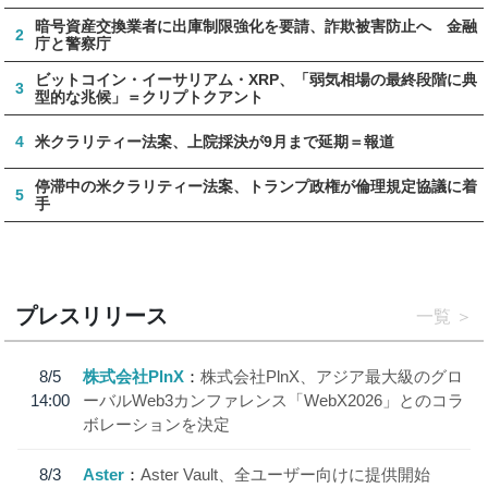
暗号資産交換業者に出庫制限強化を要請、詐欺被害防止へ 金融
2
庁と警察庁
ビットコイン・イーサリアム・XRP、「弱気相場の最終段階に典
3
型的な兆候」＝クリプトクアント
4
米クラリティー法案、上院採決が9月まで延期＝報道
停滞中の米クラリティー法案、トランプ政権が倫理規定協議に着
5
手
プレスリリース
一覧
8/5
株式会社PlnX
株式会社PlnX、アジア最大級のグロ
14:00
ーバルWeb3カンファレンス「WebX2026」とのコラ
ボレーションを決定
8/3
Aster
Aster Vault、全ユーザー向けに提供開始