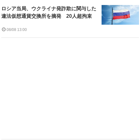
ロシア当局、ウクライナ発詐欺に関与した
違法仮想通貨交換所を摘発 20人超拘束
08/08 13:00