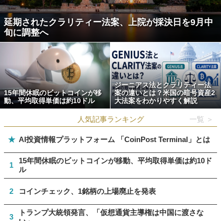
延期されたクラリティー法案、上院が採決日を9月中
旬に調整へ
ジーニアス法とクラリティー法
15年間休眠のビットコインが移
案の違いとは？米国の暗号資産2
動、平均取得単価は約10ドル
大法案をわかりやすく解説
人気記事ランキング
一覧 ＞
★
AI投資情報プラットフォーム 「CoinPost Terminal」とは
15年間休眠のビットコインが移動、平均取得単価は約10ド
1
ル
2
コインチェック、1銘柄の上場廃止を発表
トランプ大統領発言、「仮想通貨主導権は中国に渡さな
3