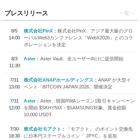
プレスリリース
一覧
8/5
株式会社PlnX
株式会社PlnX、アジア最大級のグロ
14:00
ーバルWeb3カンファレンス「WebX2026」とのコラ
ボレーションを決定
8/3
Aster
Aster Vault、全ユーザー向けに提供開始
11:30
7/31
株式会社ANAPホールディングス
ANAP が大型イ
13:00
ベント「BITCOIN JAPAN 2026」開催決定
7/31
Aster
Aster、韓国RWAシーズン1取引キャンペーン
12:00
を開始 $SKHYNIX・$SAMSUNG対象、賞金総額
10,000 USDT
7/30
株式会社モアクト
「モアクト」 のポイント交換先
18:30
に日本円ステーブルコイン「 JPYC」を追加