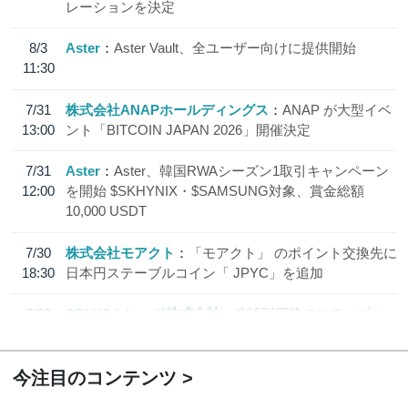
レーションを決定
8/3
Aster
Aster Vault、全ユーザー向けに提供開始
11:30
7/31
株式会社ANAPホールディングス
ANAP が大型イベ
13:00
ント「BITCOIN JAPAN 2026」開催決定
7/31
Aster
Aster、韓国RWAシーズン1取引キャンペーン
12:00
を開始 $SKHYNIX・$SAMSUNG対象、賞金総額
10,000 USDT
7/30
株式会社モアクト
「モアクト」 のポイント交換先に
18:30
日本円ステーブルコイン「 JPYC」を追加
7/29
SBI VCトレード株式会社
信託型円建てステーブル
19:30
コイン「JPYSC」徹底解説セミナーを開催
今注目のコンテンツ