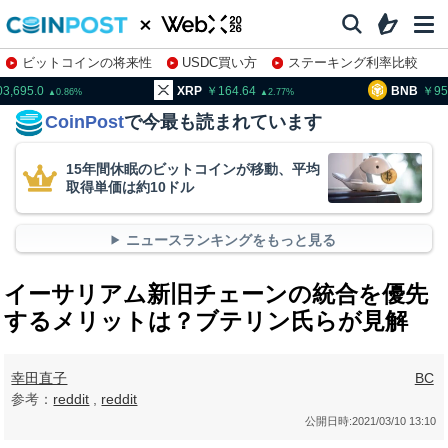
ビットコインの将来性
USDC買い方
ステーキング利率比較
株特集・関連銘柄
XRP
164.64
BNB
95,459.0
2.77
2.37
CoinPost
で今最も読まれています
15年間休眠のビットコインが移動、平均
取得単価は約10ドル
ニュースランキングをもっと見る
イーサリアム新旧チェーンの統合を優先
するメリットは？ブテリン氏らが見解
幸田直子
BC
参考：
reddit
,
reddit
公開日時:
2021/03/10 13:10