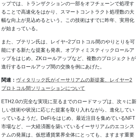
ップでは、トランザクションの一部をオフチェーンで処理す
ることで高速化をはかり、スマートコントラクト処理数の大
幅な向上が見込めるという。この技術はすでに昨年、実用化
が始まっている。
また、ブテリン氏は、レイヤ−2プロトコル間のやりとりを可
能にする新たな提案も発表。オプティミスティックロールア
ップをはじめ、ZKロールアップなど、複数のプロジェクトが
進行するロールアップ間の交換を例にあげた。
関連：
ヴィタリック氏がイーサリアムの新提案、レイヤー2
プロトコル間ソリューションについて
ETH2.0の完全な実現に至るまでのロードマップは、次々に新
しい技術や状況に応じた提案を取り入れながら、進化してい
っているようだ。DeFiをはじめ、最近注目を集めているNFT
市場など、一大経済圏を築いているイーサリアムのエコシス
テムの発展は、仮想通貨業界全体にとっても、ますます重要