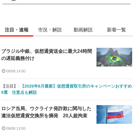
注目・速報
市況・解説
動画解説
新着一覧
ブラジル中銀、仮想通貨送金に最大24時間
の遅延義務付け
08/08 14:00
【注目】:
【2026年8月最新】仮想通貨取引所のキャンペーンおすすめ
9選 注意点も解説
ロシア当局、ウクライナ発詐欺に関与した
違法仮想通貨交換所を摘発 20人超拘束
08/08 13:00