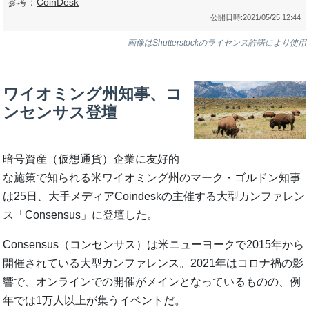
参考：
CoinDesk
公開日時:
2021/05/25 12:44
画像はShutterstockのライセンス許諾により使用
ワイオミング州知事、コ
ンセンサス登壇
暗号資産（仮想通貨）企業に友好的
な施策で知られる米ワイオミング州のマーク・ゴルドン知事
は25日、大手メディアCoindeskの主催する大型カンファレン
ス「Consensus」に登壇した。
Consensus（コンセンサス）は米ニューヨークで2015年から
開催されている大型カンファレンス。2021年はコロナ禍の影
響で、オンラインでの開催がメインとなっているものの、例
年では1万人以上が集うイベントだ。