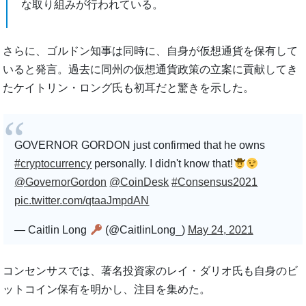
な取り組みが行われている。
さらに、ゴルドン知事は同時に、自身が仮想通貨を保有して
いると発言。過去に同州の仮想通貨政策の立案に貢献してき
たケイトリン・ロング氏も初耳だと驚きを示した。
GOVERNOR GORDON just confirmed that he owns
#cryptocurrency
personally. I didn't know that!
@GovernorGordon
@CoinDesk
#Consensus2021
pic.twitter.com/qtaaJmpdAN
— Caitlin Long
(@CaitlinLong_)
May 24, 2021
コンセンサスでは、著名投資家のレイ・ダリオ氏も自身のビ
ットコイン保有を明かし、注目を集めた。