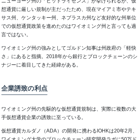
ニューヨーク州の「ビットライセンス」が挙げられるが、仮
想通貨に厳しい規制が主だったため、現在マイアミ市やテキ
サス州、ケンタッキー州、ネブラスカ州など友好的な州単位
での仮想通貨政策を進めたのはワイオミング州と言っても過
言ではない。
ワイオミング州の強みとしてゴルドン知事は州政府の「軽快
さ」にあると指摘。2018年から銀行とブロックチェーンのシ
ナジーに着目してきた経緯がある。
企業誘致の利点
ワイオミング州の先駆的な仮想通貨規制は、実際に複数の大
手仮想通貨企業の誘致に至っている。
仮想通貨カルダノ（ADA）の開発に携わるIOHKは20年2月、
ワイオミング大学のブロックチェーン研究開発ラボに50万ド