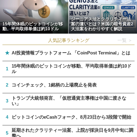
ジーニアス法とクラリティー法
15年間休眠のビットコインが移
案の違いとは？米国の暗号資産2
動、平均取得単価は約10ドル
大法案をわかりやすく解説
人気記事ランキング
一覧 ＞
★
AI投資情報プラットフォーム 「CoinPost Terminal」とは
15年間休眠のビットコインが移動、平均取得単価は約10ド
1
ル
2
コインチェック、1銘柄の上場廃止を発表
トランプ大統領発言、「仮想通貨主導権は中国に渡さな
3
い」
4
ビットコインのeCashフォーク、8月23日から3段階で開始
延期されたクラリティー法案、上院が採決日を9月中旬に調
5
整へ