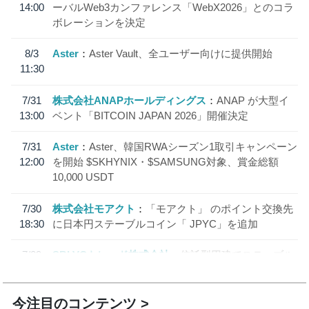
14:00
ーバルWeb3カンファレンス「WebX2026」とのコラ
ボレーションを決定
8/3
Aster
Aster Vault、全ユーザー向けに提供開始
11:30
7/31
株式会社ANAPホールディングス
ANAP が大型イ
13:00
ベント「BITCOIN JAPAN 2026」開催決定
7/31
Aster
Aster、韓国RWAシーズン1取引キャンペーン
12:00
を開始 $SKHYNIX・$SAMSUNG対象、賞金総額
10,000 USDT
7/30
株式会社モアクト
「モアクト」 のポイント交換先
18:30
に日本円ステーブルコイン「 JPYC」を追加
7/29
SBI VCトレード株式会社
信託型円建てステーブル
19:30
コイン「JPYSC」徹底解説セミナーを開催
今注目のコンテンツ