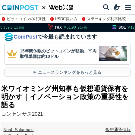
ビットコインの将来性
USDC買い方
ステーキング利率比較
株特集・関連銘柄
95,359.0
TRX
51.90
SOL
12
2.26
0.49
CoinPost
で今最も読まれています
15年間休眠のビットコインが移動、平均
取得単価は約10ドル
ニュースランキングをもっと見る
米ワイオミング州知事も仮想通貨保有を
明かす｜イノベーション政策の重要性を
語る
コンセンサス2021
Noah Sakamaki
仮想通貨情報