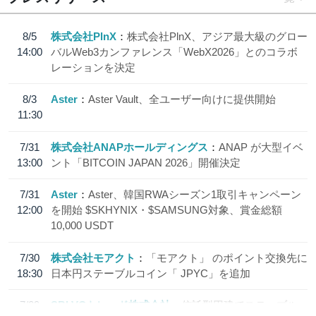
8/5
株式会社PlnX
株式会社PlnX、アジア最大級のグロー
14:00
バルWeb3カンファレンス「WebX2026」とのコラボ
レーションを決定
8/3
Aster
Aster Vault、全ユーザー向けに提供開始
11:30
7/31
株式会社ANAPホールディングス
ANAP が大型イベ
13:00
ント「BITCOIN JAPAN 2026」開催決定
7/31
Aster
Aster、韓国RWAシーズン1取引キャンペーン
12:00
を開始 $SKHYNIX・$SAMSUNG対象、賞金総額
10,000 USDT
7/30
株式会社モアクト
「モアクト」 のポイント交換先に
18:30
日本円ステーブルコイン「 JPYC」を追加
7/29
SBI VCトレード株式会社
信託型円建てステーブル