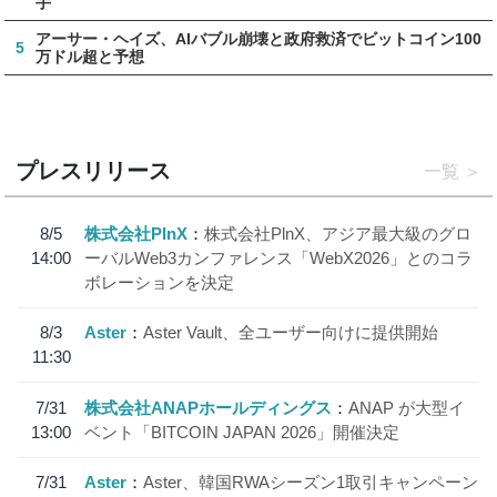
手
アーサー・ヘイズ、AIバブル崩壊と政府救済でビットコイン100
5
万ドル超と予想
プレスリリース
一覧
8/5
株式会社PlnX
株式会社PlnX、アジア最大級のグロ
14:00
ーバルWeb3カンファレンス「WebX2026」とのコラ
ボレーションを決定
8/3
Aster
Aster Vault、全ユーザー向けに提供開始
11:30
7/31
株式会社ANAPホールディングス
ANAP が大型イ
13:00
ベント「BITCOIN JAPAN 2026」開催決定
7/31
Aster
Aster、韓国RWAシーズン1取引キャンペーン