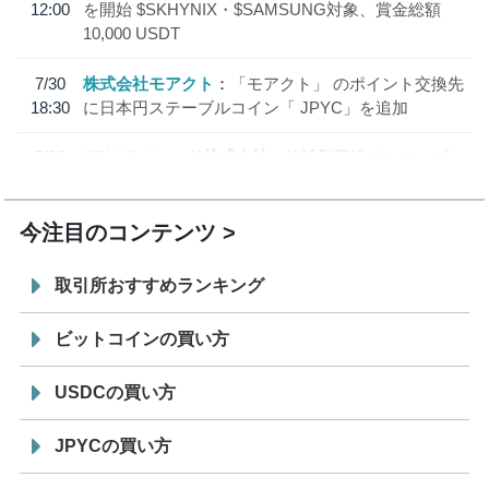
12:00
を開始 $SKHYNIX・$SAMSUNG対象、賞金総額
10,000 USDT
7/30
株式会社モアクト
「モアクト」 のポイント交換先
18:30
に日本円ステーブルコイン「 JPYC」を追加
7/29
SBI VCトレード株式会社
信託型円建てステーブル
19:30
コイン「JPYSC」徹底解説セミナーを開催
今注目のコンテンツ
取引所おすすめランキング
ビットコインの買い方
USDCの買い方
JPYCの買い方