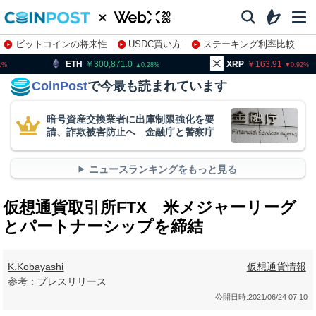
ビットコインの将来性
USDC買い方
ステーキング利率比較
株特集・関連銘柄
300,871.0
XRP
163.91
BNB
0.28
0.92
CoinPost
で今最も読まれています
暗号資産交換業者に出庫制限強化を要
請、詐欺被害防止へ 金融庁と警察庁
ニュースランキングをもっと見る
仮想通貨取引所FTX 米メジャーリーグ
とパートナーシップを締結
K.Kobayashi
仮想通貨情報
参考：
プレスリリース
公開日時:
2021/06/24 07:10