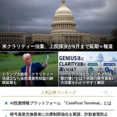
米クラリティー法案、上院採決が9月まで延期＝報道
トランプ大統領、クラリティー
ジーニアス法とクラリティー法
法成立なら仮想通貨売却益の納
案の違いとは？米国の暗号資産2
税延期も
大法案をわかりやすく解説
人気記事ランキング
一覧 ＞
★
AI投資情報プラットフォーム 「CoinPost Terminal」とは
暗号資産交換業者に出庫制限強化を要請、詐欺被害防止
1