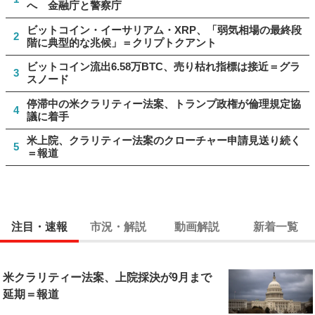
へ 金融庁と警察庁
ビットコイン・イーサリアム・XRP、「弱気相場の最終段
2
階に典型的な兆候」＝クリプトクアント
ビットコイン流出6.58万BTC、売り枯れ指標は接近＝グラ
3
スノード
停滞中の米クラリティー法案、トランプ政権が倫理規定協
4
議に着手
米上院、クラリティー法案のクローチャー申請見送り続く
5
＝報道
注目・速報
市況・解説
動画解説
新着一覧
米クラリティー法案、上院採決が9月まで
延期＝報道