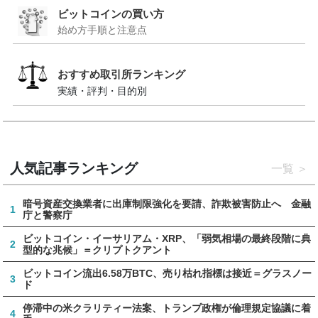
ビットコインの買い方
始め方手順と注意点
おすすめ取引所ランキング
実績・評判・目的別
人気記事ランキング
一覧
暗号資産交換業者に出庫制限強化を要請、詐欺被害防止へ 金融
1
庁と警察庁
ビットコイン・イーサリアム・XRP、「弱気相場の最終段階に典
2
型的な兆候」＝クリプトクアント
ビットコイン流出6.58万BTC、売り枯れ指標は接近＝グラスノー
3
ド
停滞中の米クラリティー法案、トランプ政権が倫理規定協議に着
4