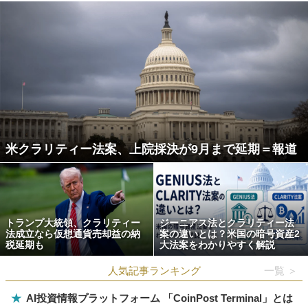
米クラリティー法案、上院採決が9月まで延期＝報道
トランプ大統領、クラリティー
ジーニアス法とクラリティー法
法成立なら仮想通貨売却益の納
案の違いとは？米国の暗号資産2
税延期も
大法案をわかりやすく解説
人気記事ランキング
一覧 ＞
★
AI投資情報プラットフォーム 「CoinPost Terminal」とは