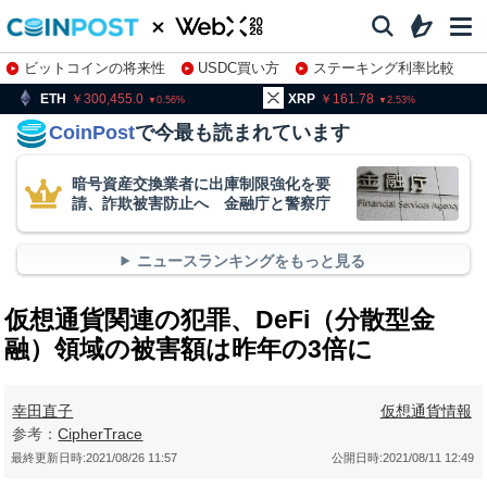
ビットコインの将来性
USDC買い方
ステーキング利率比較
株特集・関連銘柄
300,455.0
XRP
161.78
BNB
9
0.56
2.53
CoinPost
で今最も読まれています
暗号資産交換業者に出庫制限強化を要
請、詐欺被害防止へ 金融庁と警察庁
ニュースランキングをもっと見る
仮想通貨関連の犯罪、DeFi（分散型金
融）領域の被害額は昨年の3倍に
幸田直子
仮想通貨情報
参考：
CipherTrace
最終更新日時:
2021/08/26 11:57
公開日時:
2021/08/11 12:49