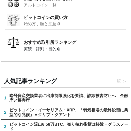
アルトコイン一覧
ビットコインの買い方
始め方手順と注意点
おすすめ取引所ランキング
実績・評判・目的別
人気記事ランキング
一覧
暗号資産交換業者に出庫制限強化を要請、詐欺被害防止へ 金融
1
庁と警察庁
ビットコイン・イーサリアム・XRP、「弱気相場の最終段階に典
2
型的な兆候」＝クリプトクアント
ビットコイン流出6.58万BTC、売り枯れ指標は接近＝グラスノー
3
ド