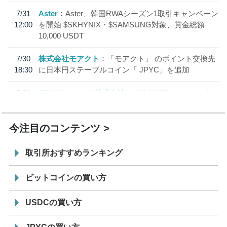
7/31
Aster
Aster、韓国RWAシーズン1取引キャンペーン
12:00
を開始 $SKHYNIX・$SAMSUNG対象、賞金総額
10,000 USDT
7/30
株式会社モアクト
「モアクト」 のポイント交換先
18:30
に日本円ステーブルコイン「 JPYC」を追加
7/29
SBI VCトレード株式会社
信託型円建てステーブル
19:30
コイン「JPYSC」徹底解説セミナーを開催
今注目のコンテンツ
取引所おすすめランキング
ビットコインの買い方
USDCの買い方