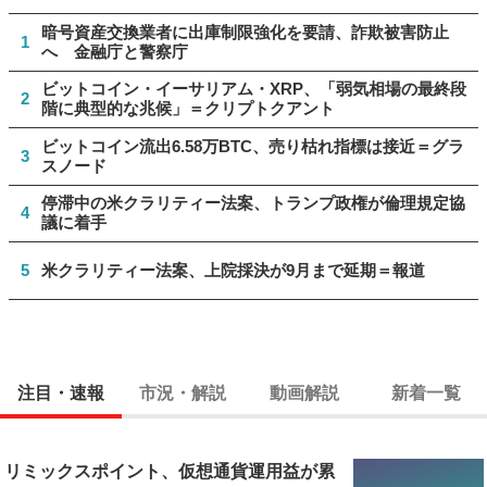
暗号資産交換業者に出庫制限強化を要請、詐欺被害防止
1
へ 金融庁と警察庁
ビットコイン・イーサリアム・XRP、「弱気相場の最終段
2
階に典型的な兆候」＝クリプトクアント
ビットコイン流出6.58万BTC、売り枯れ指標は接近＝グラ
3
スノード
停滞中の米クラリティー法案、トランプ政権が倫理規定協
4
議に着手
5
米クラリティー法案、上院採決が9月まで延期＝報道
注目・速報
市況・解説
動画解説
新着一覧
リミックスポイント、仮想通貨運用益が累