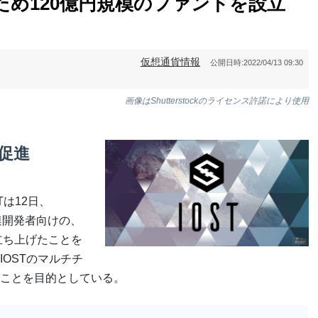
ため120億円規模のファンドを設立
仮想通貨情報
公開日時:
2022/04/13 09:30
画像はShutterstockのライセンス許諾により使用
促進
は12日、
連開発者向けの、
立ち上げたことを
OSTのマルチチ
ことを目的としている。