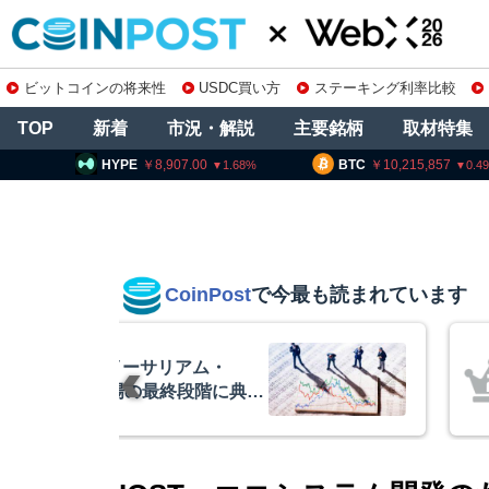
ビットコインの将来性
USDC買い方
ステーキング利率比較
TOP
新着
市況・解説
主要銘柄
取材特集
8,907.00
BTC
10,215,857
ETH
1.68
0.49
CoinPost
で今最も読まれています
リアム・
暗号資産交換業
終段階に典型
要請、詐欺被害
クアント
察庁