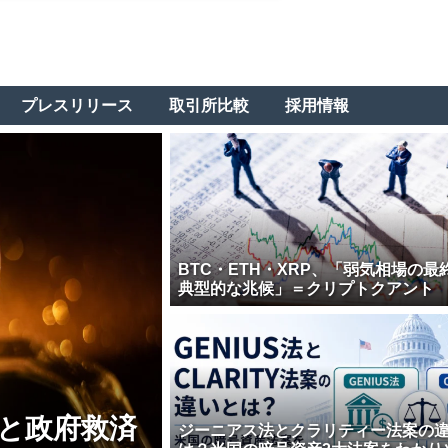
プレスリリース
取引所比較
採用情報
BTC・ETH・XRP、「弱気相場の最
典型的な兆候」＝クリプトクアント
壊と政府救済
ジーニアス法とクラリティー法案の