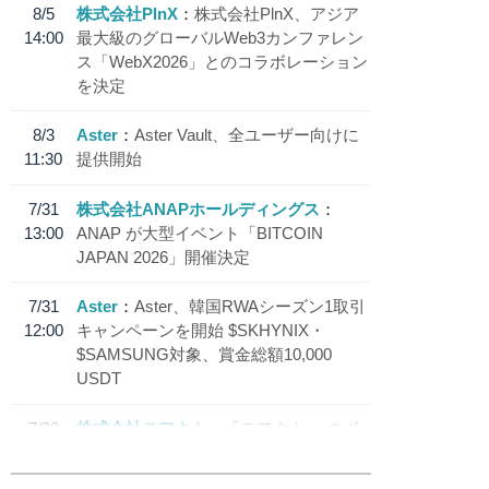
8/5
株式会社PlnX
株式会社PlnX、アジア
14:00
最大級のグローバルWeb3カンファレン
ス「WebX2026」とのコラボレーション
を決定
8/3
Aster
Aster Vault、全ユーザー向けに
11:30
提供開始
7/31
株式会社ANAPホールディングス
13:00
ANAP が大型イベント「BITCOIN
JAPAN 2026」開催決定
7/31
Aster
Aster、韓国RWAシーズン1取引
12:00
キャンペーンを開始 $SKHYNIX・
$SAMSUNG対象、賞金総額10,000
USDT
7/30
株式会社モアクト
「モアクト」 のポ
18:30
イント交換先に日本円ステーブルコイン
「 JPYC」を追加