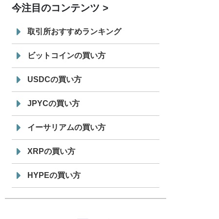
今注目のコンテンツ
7/29
SBI VCトレード株式会社
信託型円建
19:30
てステーブルコイン「JPYSC」徹底解
取引所おすすめランキング
説セミナーを開催
ビットコインの買い方
USDCの買い方
JPYCの買い方
イーサリアムの買い方
XRPの買い方
HYPEの買い方