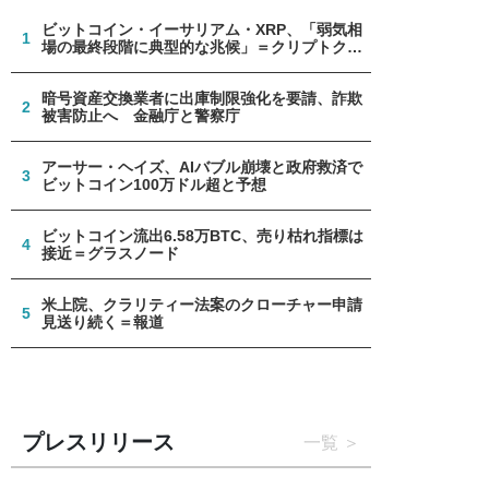
ビットコイン・イーサリアム・XRP、「弱気相
1
場の最終段階に典型的な兆候」＝クリプトクア
ント
暗号資産交換業者に出庫制限強化を要請、詐欺
2
被害防止へ 金融庁と警察庁
アーサー・ヘイズ、AIバブル崩壊と政府救済で
3
ビットコイン100万ドル超と予想
ビットコイン流出6.58万BTC、売り枯れ指標は
4
接近＝グラスノード
米上院、クラリティー法案のクローチャー申請
5
見送り続く＝報道
プレスリリース
一覧