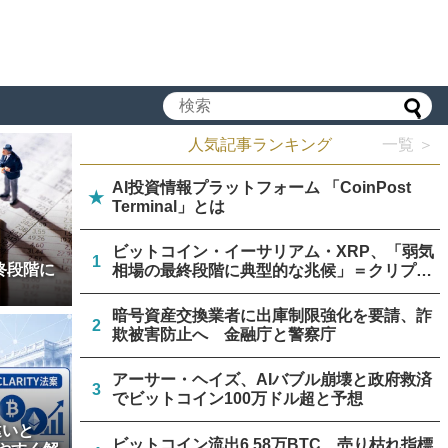
人気記事ランキング
一覧 ＞
AI投資情報プラットフォーム 「CoinPost
★
Terminal」とは
ビットコイン・イーサリアム・XRP、「弱気
1
終段階に
相場の最終段階に典型的な兆候」＝クリプト
クアント
暗号資産交換業者に出庫制限強化を要請、詐
2
欺被害防止へ 金融庁と警察庁
アーサー・ヘイズ、AIバブル崩壊と政府救済
3
でビットコイン100万ドル超と予想
違いと
ビットコイン流出6.58万BTC、売り枯れ指標