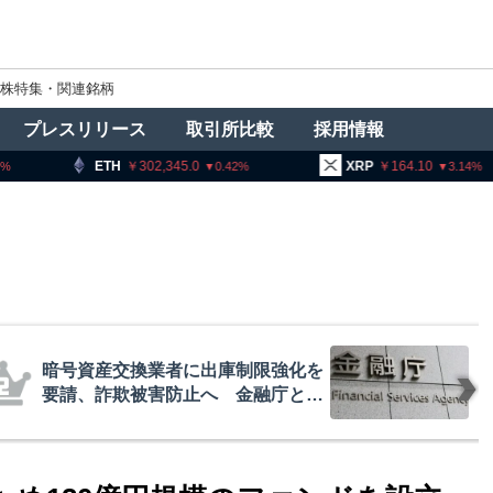
株特集・関連銘柄
プレスリリース
取引所比較
採用情報
302,345.0
XRP
164.10
BNB
9
0.42
3.14
者に出庫制限強化を
アーサー
防止へ 金融庁と警
政府救済
超と予想