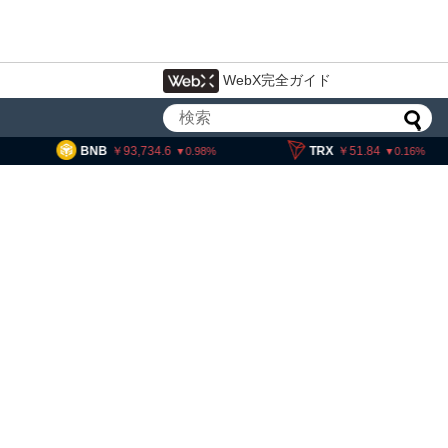
WebX完全ガイド
3,734.6
TRX
51.84
SOL
11
0.98
0.16
・ヘイズ、AIバブル崩壊と
でビットコイン100万ドル