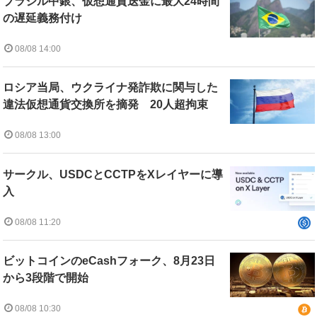
ブラジル中銀、仮想通貨送金に最大24時間
の遅延義務付け
08/08 14:00
ロシア当局、ウクライナ発詐欺に関与した
違法仮想通貨交換所を摘発 20人超拘束
08/08 13:00
サークル、USDCとCCTPをXレイヤーに導
入
08/08 11:20
ビットコインのeCashフォーク、8月23日
から3段階で開始
08/08 10:30