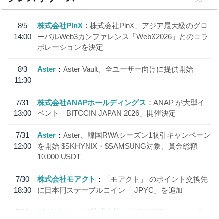
8/5
株式会社PlnX
株式会社PlnX、アジア最大級のグロ
14:00
ーバルWeb3カンファレンス「WebX2026」とのコラ
ボレーションを決定
8/3
Aster
Aster Vault、全ユーザー向けに提供開始
11:30
7/31
株式会社ANAPホールディングス
ANAP が大型イ
13:00
ベント「BITCOIN JAPAN 2026」開催決定
7/31
Aster
Aster、韓国RWAシーズン1取引キャンペーン
12:00
を開始 $SKHYNIX・$SAMSUNG対象、賞金総額
10,000 USDT
7/30
株式会社モアクト
「モアクト」 のポイント交換先
18:30
に日本円ステーブルコイン「 JPYC」を追加
7/29
SBI VCトレード株式会社
信託型円建てステーブル