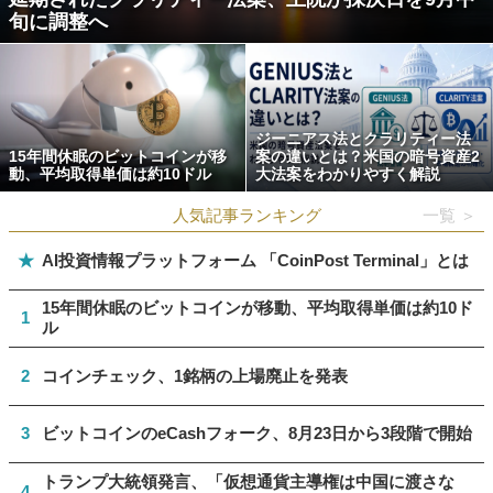
旬に調整へ
ジーニアス法とクラリティー法
15年間休眠のビットコインが移
案の違いとは？米国の暗号資産2
動、平均取得単価は約10ドル
大法案をわかりやすく解説
人気記事ランキング
一覧 ＞
★
AI投資情報プラットフォーム 「CoinPost Terminal」とは
15年間休眠のビットコインが移動、平均取得単価は約10ド
1
ル
2
コインチェック、1銘柄の上場廃止を発表
3
ビットコインのeCashフォーク、8月23日から3段階で開始
トランプ大統領発言、「仮想通貨主導権は中国に渡さな
4