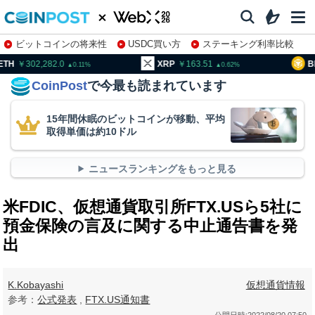
ビットコインの将来性
USDC買い方
ステーキング利率比較
株特集・関連銘柄
02,282.0
XRP
163.51
BNB
9
0.11
0.62
CoinPost
で今最も読まれています
15年間休眠のビットコインが移動、平均
取得単価は約10ドル
ニュースランキングをもっと見る
米FDIC、仮想通貨取引所FTX.USら5社に
預金保険の言及に関する中止通告書を発
出
K.Kobayashi
仮想通貨情報
参考：
公式発表
,
FTX.US通知書
公開日時:
2022/08/20 07:50