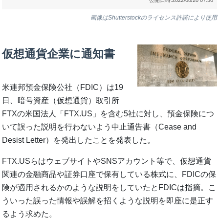
画像はShutterstockのライセンス許諾により使用
仮想通貨企業に通知書
米連邦預金保険公社（FDIC）は19
日、暗号資産（仮想通貨）取引所
FTXの米国法人「FTX.US」を含む5社に対し、預金保険につ
いて誤った説明を行わないよう中止通告書（Cease and
Desist Letter）を発出したことを発表した。
FTX.USらはウェブサイトやSNSアカウント等で、仮想通貨
関連の金融商品や証券口座で保有している株式に、FDICの保
険が適用されるかのような説明をしていたとFDICは指摘。こ
ういった誤った情報や誤解を招くような説明を即座に是正す
るよう求めた。