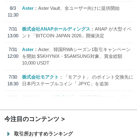
8/3
Aster
Aster Vault、全ユーザー向けに提供開始
11:30
7/31
株式会社ANAPホールディングス
ANAP が大型イベ
13:00
ント「BITCOIN JAPAN 2026」開催決定
7/31
Aster
Aster、韓国RWAシーズン1取引キャンペーン
12:00
を開始 $SKHYNIX・$SAMSUNG対象、賞金総額
10,000 USDT
7/30
株式会社モアクト
「モアクト」 のポイント交換先に
18:30
日本円ステーブルコイン「 JPYC」を追加
7/29
SBI VCトレード株式会社
信託型円建てステーブル
19:30
コイン「JPYSC」徹底解説セミナーを開催
今注目のコンテンツ
取引所おすすめランキング