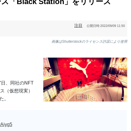
Black Station」をリリース
注目
公開日時:
2022/09/09 11:50
画像はShutterstockのライセンス許諾により使用
日、同社のNFT
ス（仮想現実）
した。
crAiyg5