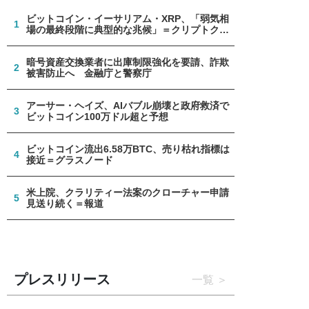
ビットコイン・イーサリアム・XRP、「弱気相
1
場の最終段階に典型的な兆候」＝クリプトクア
ント
暗号資産交換業者に出庫制限強化を要請、詐欺
2
被害防止へ 金融庁と警察庁
アーサー・ヘイズ、AIバブル崩壊と政府救済で
3
ビットコイン100万ドル超と予想
ビットコイン流出6.58万BTC、売り枯れ指標は
4
接近＝グラスノード
米上院、クラリティー法案のクローチャー申請
5
見送り続く＝報道
プレスリリース
一覧