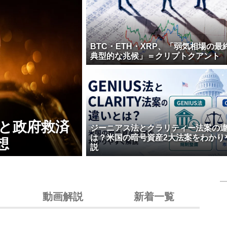
BTC・ETH・XRP、「弱気相場の最
典型的な兆候」＝クリプトクアント
壊と政府救済
ジーニアス法とクラリティー法案の
は？米国の暗号資産2大法案をわかり
想
説
動画解説
新着一覧