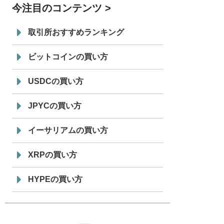
今注目のコンテンツ
7/29
SBI VCトレード株式会社
信託型円建
19:30
てステーブルコイン「JPYSC」徹底解
取引所おすすめランキング
説セミナーを開催
ビットコインの買い方
USDCの買い方
JPYCの買い方
イーサリアムの買い方
XRPの買い方
HYPEの買い方