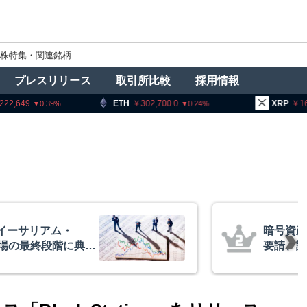
株特集・関連銘柄
プレスリリース
取引所比較
採用情報
TH
302,700.0
XRP
164.23
BN
0.24
3.1
者に出庫制限強化を
アーサー
防止へ 金融庁と警
政府救済
超と予想