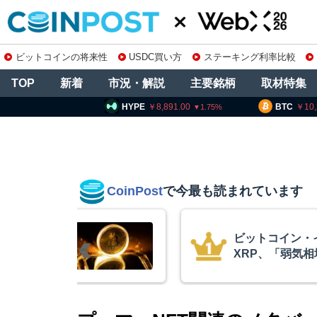
ビットコインの将来性
USDC買い方
ステーキング利率比較
TOP
新着
市況・解説
主要銘柄
取材特集
HYPE
8,891.00
BTC
10,222,649
E
1.75
0.39
CoinPost
で今最も読まれています
リアム・
暗号資産交換業
終段階に典型
要請、詐欺被害
クアント
察庁