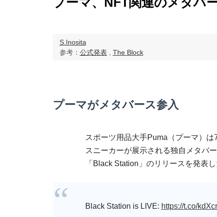
プーマ、NFT関連のメタバース「
S.Inosita
参考：
公式発表
,
The Block
プーマがメタバース参入
スポーツ用品大手Puma（プーマ）は7
スニーカーが展示される独自メタバー
「Black Station」のリリースを発表
Black Station is LIVE:
https://t.co/kdX