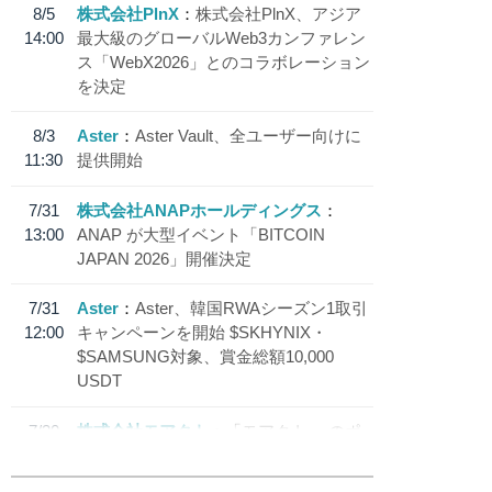
8/5
株式会社PlnX
株式会社PlnX、アジア
14:00
最大級のグローバルWeb3カンファレン
ス「WebX2026」とのコラボレーション
を決定
8/3
Aster
Aster Vault、全ユーザー向けに
11:30
提供開始
7/31
株式会社ANAPホールディングス
13:00
ANAP が大型イベント「BITCOIN
JAPAN 2026」開催決定
7/31
Aster
Aster、韓国RWAシーズン1取引
12:00
キャンペーンを開始 $SKHYNIX・
$SAMSUNG対象、賞金総額10,000
USDT
7/30
株式会社モアクト
「モアクト」 のポ
18:30
イント交換先に日本円ステーブルコイン
「 JPYC」を追加