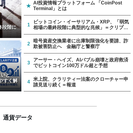
AI投資情報プラットフォーム 「CoinPost
★
Terminal」とは
ビットコイン・イーサリアム・XRP、「弱気
1
終段階に
相場の最終段階に典型的な兆候」＝クリプト
クアント
暗号資産交換業者に出庫制限強化を要請、詐
2
欺被害防止へ 金融庁と警察庁
アーサー・ヘイズ、AIバブル崩壊と政府救済
3
でビットコイン100万ドル超と予想
違いと
米上院、クラリティー法案のクローチャー申
やすく解
4
請見送り続く＝報道
ビットコイン流出6.58万BTC、売り枯れ指標
5
は接近＝グラスノード
通貨データ