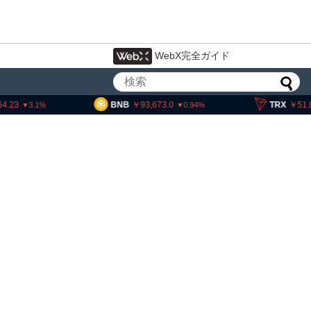
WebX完全ガイド
B
93,673.0
TRX
51.86
SOL
0.94
0.07
・ヘイズ、AIバブル崩壊と
でビットコイン100万ドル