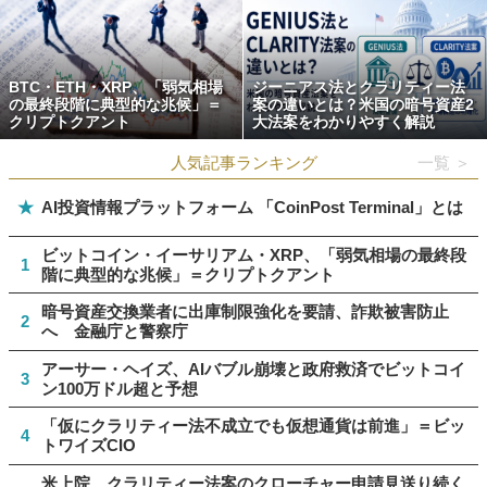
BTC・ETH・XRP、「弱気相場
ジーニアス法とクラリティー法
の最終段階に典型的な兆候」＝
案の違いとは？米国の暗号資産2
クリプトクアント
大法案をわかりやすく解説
人気記事ランキング
一覧 ＞
★
AI投資情報プラットフォーム 「CoinPost Terminal」とは
ビットコイン・イーサリアム・XRP、「弱気相場の最終段
1
階に典型的な兆候」＝クリプトクアント
暗号資産交換業者に出庫制限強化を要請、詐欺被害防止
2
へ 金融庁と警察庁
アーサー・ヘイズ、AIバブル崩壊と政府救済でビットコイ
3
ン100万ドル超と予想
「仮にクラリティー法不成立でも仮想通貨は前進」＝ビッ
4
トワイズCIO
米上院、クラリティー法案のクローチャー申請見送り続く