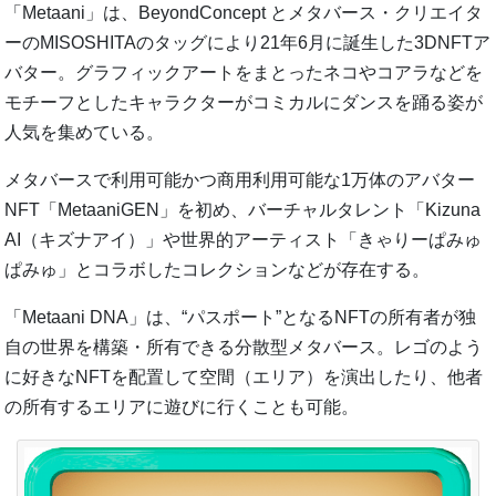
「Metaani」は、BeyondConcept とメタバース・クリエイタ
ーのMISOSHITAのタッグにより21年6月に誕生した3DNFTア
バター。グラフィックアートをまとったネコやコアラなどを
モチーフとしたキャラクターがコミカルにダンスを踊る姿が
人気を集めている。
メタバースで利用可能かつ商用利用可能な1万体のアバター
NFT「MetaaniGEN」を初め、バーチャルタレント「Kizuna
AI（キズナアイ）」や世界的アーティスト「きゃりーぱみゅ
ぱみゅ」とコラボしたコレクションなどが存在する。
「Metaani DNA」は、“パスポート”となるNFTの所有者が独
自の世界を構築・所有できる分散型メタバース。レゴのよう
に好きなNFTを配置して空間（エリア）を演出したり、他者
の所有するエリアに遊びに行くことも可能。