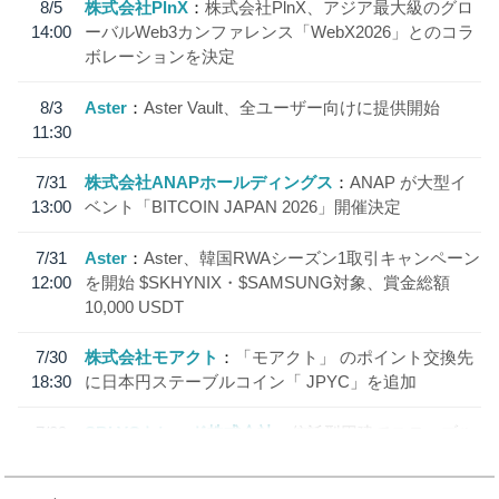
8/5
株式会社PlnX
株式会社PlnX、アジア最大級のグロ
14:00
ーバルWeb3カンファレンス「WebX2026」とのコラ
ボレーションを決定
8/3
Aster
Aster Vault、全ユーザー向けに提供開始
11:30
7/31
株式会社ANAPホールディングス
ANAP が大型イ
13:00
ベント「BITCOIN JAPAN 2026」開催決定
7/31
Aster
Aster、韓国RWAシーズン1取引キャンペーン
12:00
を開始 $SKHYNIX・$SAMSUNG対象、賞金総額
10,000 USDT
7/30
株式会社モアクト
「モアクト」 のポイント交換先
18:30
に日本円ステーブルコイン「 JPYC」を追加
7/29
SBI VCトレード株式会社
信託型円建てステーブル
19:30
コイン「JPYSC」徹底解説セミナーを開催