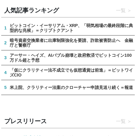
人気記事ランキング
一覧
ビットコイン・イーサリアム・XRP、「弱気相場の最終段階に典
1
型的な兆候」＝クリプトクアント
暗号資産交換業者に出庫制限強化を要請、詐欺被害防止へ 金融
2
庁と警察庁
アーサー・ヘイズ、AIバブル崩壊と政府救済でビットコイン100
3
万ドル超と予想
「仮にクラリティー法不成立でも仮想通貨は前進」＝ビットワイ
4
ズCIO
5
米上院、クラリティー法案のクローチャー申請見送り続く＝報道
プレスリリース
一覧