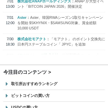
7/31
株式会社ANAPホールディングス
ANAP が大型イベ
13:00
ント「BITCOIN JAPAN 2026」開催決定
7/31
Aster
Aster、韓国RWAシーズン1取引キャンペーン
12:00
を開始 $SKHYNIX・$SAMSUNG対象、賞金総額
10,000 USDT
7/30
株式会社モアクト
「モアクト」 のポイント交換先に
18:30
日本円ステーブルコイン「 JPYC」を追加
7/29
SBI VCトレード株式会社
信託型円建てステーブル
19:30
コイン「JPYSC」徹底解説セミナーを開催
今注目のコンテンツ
取引所おすすめランキング
ビットコインの買い方
USDCの買い方