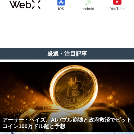
iOS
android
YouTube
厳選・注目記事
アーサー・ヘイズ、AIバブル崩壊と政府救済でビット
コイン100万ドル超と予想