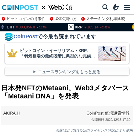
ビットコインの将来性
USDC買い方
ステーキング利率比較
株特集・関連銘柄
03,056.0
XRP
165.14
BNB
9
0.17
2.41
CoinPost
で今最も読まれています
ビットコイン・イーサリアム・XRP、
「弱気相場の最終段階に典型的な兆候」
＝クリプトクアント
ニュースランキングをもっと見る
日本発NFTのMetaani、Web3メタバース
「Metaani DNA」を発表
AKIRA.H
CoinPost
仮想通貨情報
公開日時:
2022/12/16 17:10
画像はShutterstockのライセンス許諾により使用