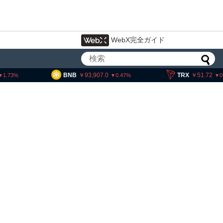
WebX完全ガイド
93,907.0
TRX
51.72
SOL
0.47
0.12
・ヘイズ、AIバブル崩壊と
でビットコイン100万ドル