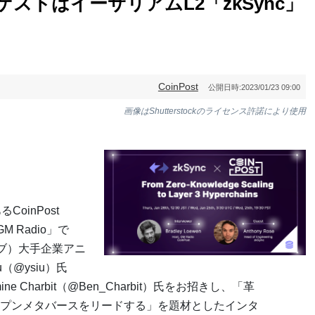
、ゲストはイーサリアムL2「zkSync」
CoinPost
公開日時:
2023/01/23 09:00
画像はShutterstockのライセンス許諾により使用
CoinPost
M Radio」で
ェブ）大手企業アニ
（@ysiu）氏
njamine Charbit（@Ben_Charbit）氏をお招きし、「革
プンメタバースをリードする」を題材としたインタ