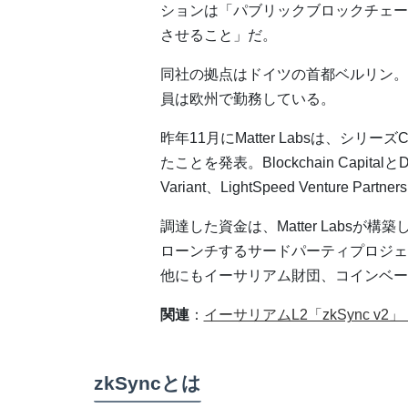
ションは「パブリックブロックチェー
させること」だ。
同社の拠点はドイツの首都ベルリン。
員は欧州で勤務している。
昨年11月にMatter Labsは、シ
たことを発表。Blockchain Capita
Variant、LightSpeed Venture P
調達した資金は、Matter Labs
ローンチするサードパーティプロジェクト
他にもイーサリアム財団、コインベー
関連
：
イーサリアムL2「zkSync v2
zkSyncとは