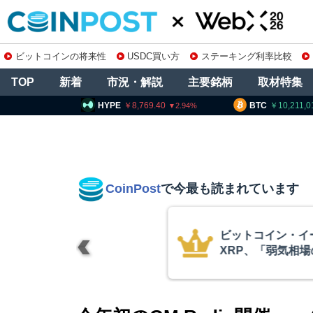
ビットコインの将来性
USDC買い方
ステーキング利率比較
TOP
新着
市況・解説
主要銘柄
取材特集
PE
8,769.40
BTC
10,211,015
ETH
2.94
0.97
CoinPost
で今最も読まれています
リアム・
「仮にクラリテ
終段階に典型
想通貨は前進」
クアント