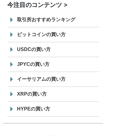
今注目のコンテンツ
7/29
SBI VCトレード株式会社
信託型円建
19:30
てステーブルコイン「JPYSC」徹底解
取引所おすすめランキング
説セミナーを開催
ビットコインの買い方
USDCの買い方
JPYCの買い方
イーサリアムの買い方
XRPの買い方
HYPEの買い方