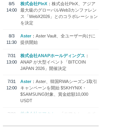
8/5
株式会社PlnX
株式会社PlnX、アジア
14:00
最大級のグローバルWeb3カンファレン
ス「WebX2026」とのコラボレーション
を決定
8/3
Aster
Aster Vault、全ユーザー向けに
11:30
提供開始
7/31
株式会社ANAPホールディングス
13:00
ANAP が大型イベント「BITCOIN
JAPAN 2026」開催決定
7/31
Aster
Aster、韓国RWAシーズン1取引
12:00
キャンペーンを開始 $SKHYNIX・
$SAMSUNG対象、賞金総額10,000
USDT
7/30
株式会社モアクト
「モアクト」 のポ
18:30
イント交換先に日本円ステーブルコイン
「 JPYC」を追加