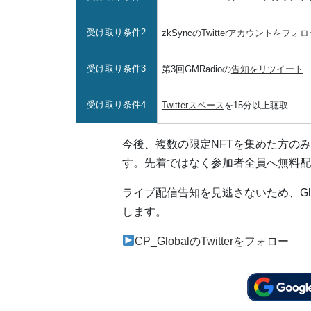
受け取り条件2
zkSyncの
Twitterアカウントをフォ
受け取り条件3
第3回GMRadioの
告知をリツイート
受け取り条件4
Twitterスペース
を15分以上聴取
今後、複数の限定NFTを集めた方の
す。先着ではなく参加者全員へ無料配
ライブ配信告知を見逃さないため、Gl
します。
CP_GlobalのTwitterをフォロー