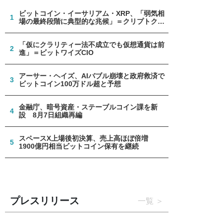
ビットコイン・イーサリアム・XRP、「弱気相
1
場の最終段階に典型的な兆候」＝クリプトクア
ント
「仮にクラリティー法不成立でも仮想通貨は前
2
進」＝ビットワイズCIO
アーサー・ヘイズ、AIバブル崩壊と政府救済で
3
ビットコイン100万ドル超と予想
金融庁、暗号資産・ステーブルコイン課を新
4
設 8月7日組織再編
スペースX上場後初決算、売上高ほぼ倍増
5
1900億円相当ビットコイン保有を継続
プレスリリース
一覧