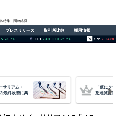
株特集・関連銘柄
プレスリリース
取引所比較
採用情報
301,111.0
XRP
164.88
BNB
2.02
1.73
ィー法不成立でも仮
アーサー
＝ビットワイズCIO
政府救済
超と予想