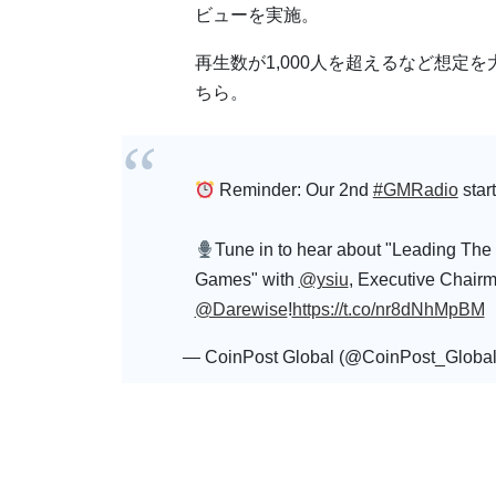
ビューを実施。
再生数が1,000人を超えるなど想定
ちら。
Reminder: Our 2nd
#GMRadio
star
Tune in to hear about "Leading The
Games" with
@ysiu
, Executive Chair
@Darewise
!
https://t.co/nr8dNhMpBM
— CoinPost Global (@CoinPost_Globa