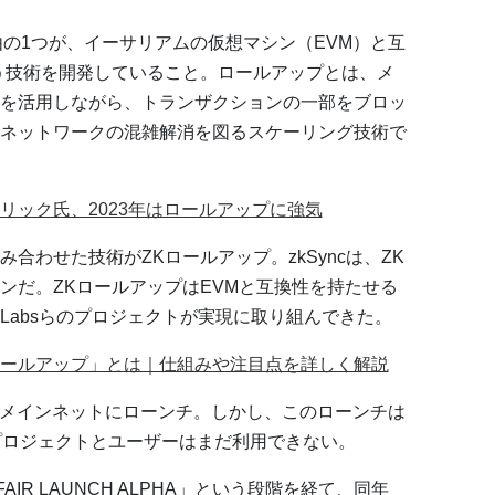
る理由の1つが、イーサリアムの仮想マシン（EVM）と互
う技術を開発していること。ロールアップとは、メ
を活用しながら、トランザクションの一部をブロッ
ネットワークの混雑解消を図るスケーリング技術で
リック氏、2023年はロールアップに強気
合わせた技術がZKロールアップ。zkSyncは、ZK
ンだ。ZKロールアップはEVMと互換性を持たせる
r Labsらのプロジェクトが実現に取り組んできた。
ールアップ」とは｜仕組みや注目点を詳しく解説
ン2がメインネットにローンチ。しかし、このローンチは
外部プロジェクトとユーザーはまだ利用できない。
AIR LAUNCH ALPHA」という段階を経て、同年