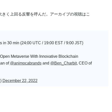
を大きく上回る反響を呼んだ。アーカイブの視聴はこ
ts in 30 min (24:00 UTC / 19:00 EST / 9:00 JST)
 Open Metaverse With Innovative Blockchain
man of
@animocabrands
and
@Ben_Charbit
, CEO of
l)
December 22, 2022