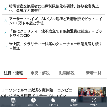
暗号資産交換業者に出庫制限強化を要請、詐欺被害防止
2
へ 金融庁と警察庁
アーサー・ヘイズ、AIバブル崩壊と政府救済でビットコイ
3
ン100万ドル超と予想
「仮にクラリティー法不成立でも仮想通貨は前進」＝ビッ
4
トワイズCIO
米上院、クラリティー法案のクローチャー申請見送り続く
5
＝報道
注目・速報
市況・解説
動画解説
新着一覧
ローソンでJPYC決済を実体験 コンビニ
のレジで払う円建てステーブルコイン
TOP
新着一覧
トピック
取引所
WebX
08/06 19:33