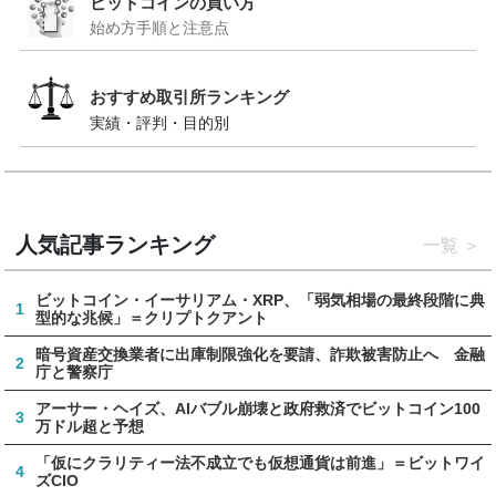
ビットコインの買い方
始め方手順と注意点
おすすめ取引所ランキング
実績・評判・目的別
人気記事ランキング
一覧
ビットコイン・イーサリアム・XRP、「弱気相場の最終段階に典
1
型的な兆候」＝クリプトクアント
暗号資産交換業者に出庫制限強化を要請、詐欺被害防止へ 金融
2
庁と警察庁
アーサー・ヘイズ、AIバブル崩壊と政府救済でビットコイン100
3
万ドル超と予想
「仮にクラリティー法不成立でも仮想通貨は前進」＝ビットワイ
4
ズCIO