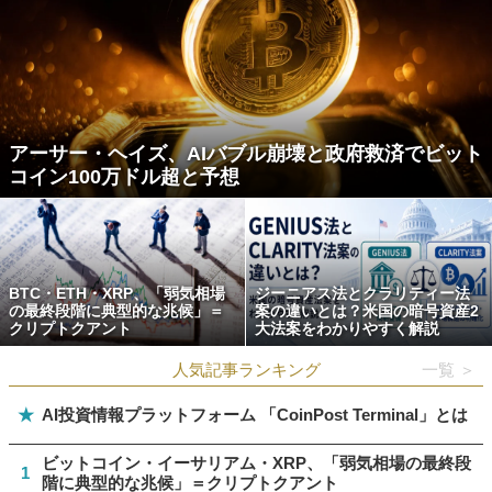
アーサー・ヘイズ、AIバブル崩壊と政府救済でビット
コイン100万ドル超と予想
BTC・ETH・XRP、「弱気相場
ジーニアス法とクラリティー法
の最終段階に典型的な兆候」＝
案の違いとは？米国の暗号資産2
クリプトクアント
大法案をわかりやすく解説
人気記事ランキング
一覧 ＞
★
AI投資情報プラットフォーム 「CoinPost Terminal」とは
ビットコイン・イーサリアム・XRP、「弱気相場の最終段
1
階に典型的な兆候」＝クリプトクアント