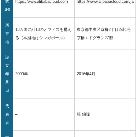
式
https://www.alibabacloud.com
https://www.alibabacloud.com/ja
URL
所
13カ国に計13のオフィスを構え
東京都中央区京橋2丁目2番1号
在
る（本拠地はシンガポール）
京橋エドグラン27階
地
設
立
年
2009年
2016年4月
月
日
代
表
–
張 錦瑋
者