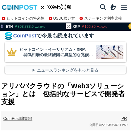
ビットコインの将来性
USDC買い方
ステーキング利率比較
株特集・関連銘柄
03,733.0
XRP
166.80
BNB
94
2.36
1.02
CoinPost
で今最も読まれています
ビットコイン・イーサリアム・XRP、
「弱気相場の最終段階に典型的な兆候」
＝クリプトクアント
ニュースランキングをもっと見る
アリババクラウドの「Web3ソリューシ
ョン」とは 包括的なサービスで開発者
支援
CoinPost編集部
PR
公開日時:
2023/03/07 11:59