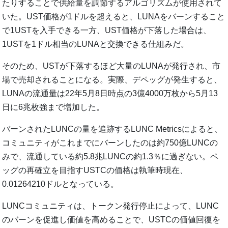
たりすることで供給量を調節するアルゴリズムが使用されて
いた。UST価格が1ドルを超えると、LUNAをバーンすること
で1USTを入手できる一方、UST価格が下落した場合は、
1USTを1ドル相当のLUNAと交換できる仕組みだ。
そのため、USTが下落するほど大量のLUNAが発行され、市
場で売却されることになる。実際、デペッグが発生すると、
LUNAの流通量は22年5月8日時点の3億4000万枚から5月13
日に6兆枚強まで増加した。
バーンされたLUNCの量を追跡するLUNC Metricsによると、
コミュニティがこれまでにバーンしたのは約750億LUNCの
みで、流通している約5.8兆LUNCの約1.3％に過ぎない。ペ
ッグの再確立を目指すUSTCの価格は執筆時現在、
0.01264210ドルとなっている。
LUNCコミュニティは、トークン発行停止によって、LUNC
のバーンを促進し価値を高めることで、USTCの価値回復を