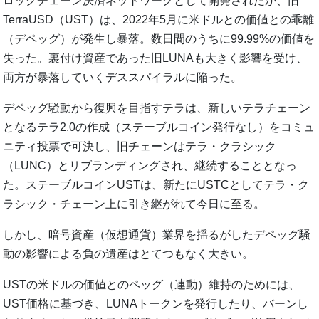
ロックチェーン決済ネットワークとして開発されたが、旧
TerraUSD（UST）は、2022年5月に米ドルとの価値との乖離
（デペッグ）が発生し暴落。数日間のうちに99.99%の価値を
失った。裏付け資産であった旧LUNAも大きく影響を受け、
両方が暴落していくデススパイラルに陥った。
デペッグ騒動から復興を目指すテラは、新しいテラチェーン
となるテラ2.0の作成（ステーブルコイン発行なし）をコミュ
ニティ投票で可決し、旧チェーンはテラ・クラシック
（LUNC）とリブランディングされ、継続することとなっ
た。ステーブルコインUSTは、新たにUSTCとしてテラ・ク
ラシック・チェーン上に引き継がれて今日に至る。
しかし、暗号資産（仮想通貨）業界を揺るがしたデペッグ騒
動の影響による負の遺産はとてつもなく大きい。
USTの米ドルの価値とのペッグ（連動）維持のためには、
UST価格に基づき、LUNAトークンを発行したり、バーンし