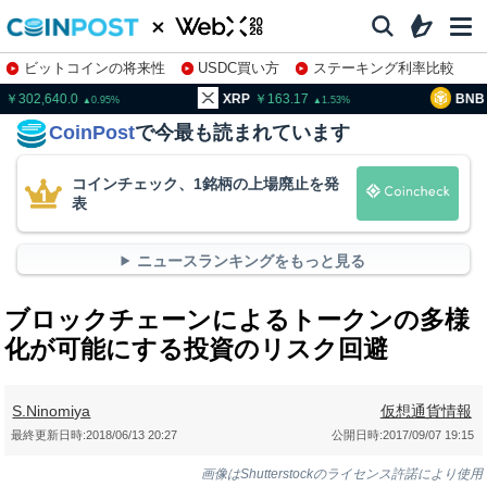
ビットコインの将来性
USDC買い方
ステーキング利率比較
株特集・関連銘柄
02,640.0
XRP
163.17
BNB
93
0.95
1.53
CoinPost
で今最も読まれています
コインチェック、1銘柄の上場廃止を発
表
ニュースランキングをもっと見る
ブロックチェーンによるトークンの多様
化が可能にする投資のリスク回避
S.Ninomiya
仮想通貨情報
最終更新日時:
2018/06/13 20:27
公開日時:
2017/09/07 19:15
画像はShutterstockのライセンス許諾により使用