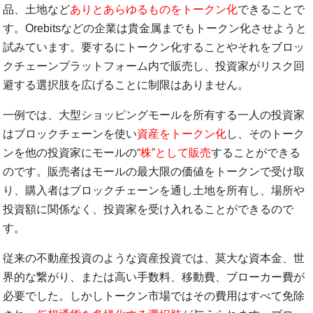
品、土地など
ありとあらゆるものをトークン化
できることで
す。Orebitsなどの企業は貴金属までもトークン化させようと
試みています。要するにトークン化することやそれをブロッ
クチェーンプラットフォーム内で販売し、投資家がリスク回
避する選択肢を広げることに制限はありません。
一例では、大型ショッピングモールを所有する一人の投資家
はブロックチェーンを使い
資産をトークン化
し、そのトーク
ンを他の投資家にモールの
“株”として販売
することができる
のです。販売者はモールの最大限の価値をトークンで受け取
り、購入者はブロックチェーンを通し土地を所有し、場所や
投資額に関係なく、投資家を受け入れることができるので
す。
従来の不動産投資のような資産投資では、莫大な資本金、世
界的な繋がり、または高い手数料、移動費、ブローカー費が
必要でした。しかしトークン市場ではその費用はすべて免除