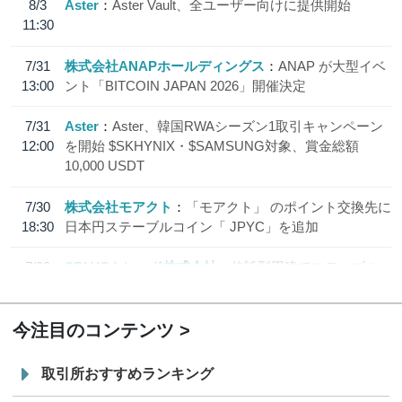
8/3
Aster
Aster Vault、全ユーザー向けに提供開始
11:30
7/31
株式会社ANAPホールディングス
ANAP が大型イベ
13:00
ント「BITCOIN JAPAN 2026」開催決定
7/31
Aster
Aster、韓国RWAシーズン1取引キャンペーン
12:00
を開始 $SKHYNIX・$SAMSUNG対象、賞金総額
10,000 USDT
7/30
株式会社モアクト
「モアクト」 のポイント交換先に
18:30
日本円ステーブルコイン「 JPYC」を追加
7/29
SBI VCトレード株式会社
信託型円建てステーブル
19:30
コイン「JPYSC」徹底解説セミナーを開催
今注目のコンテンツ
取引所おすすめランキング