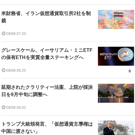
米財務省、イラン仮想通貨取引所2社を制
裁
08/08 07:20
グレースケール、イーサリアム・ミニETF
の保有ETHを実質全量ステーキングへ
08/08 06:25
延期されたクラリティー法案、上院が採決
日を9月中旬に調整へ
08/08 06:02
トランプ大統領発言、「仮想通貨主導権は
中国に渡さない」