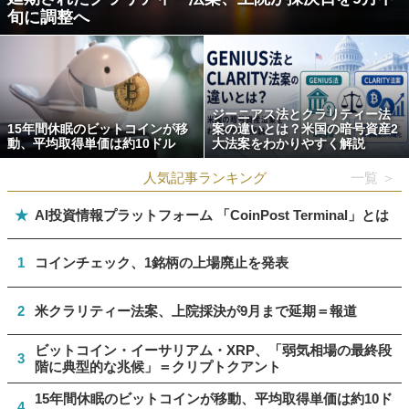
旬に調整へ
ジーニアス法とクラリティー法
15年間休眠のビットコインが移
案の違いとは？米国の暗号資産2
動、平均取得単価は約10ドル
大法案をわかりやすく解説
人気記事ランキング
一覧 ＞
★
AI投資情報プラットフォーム 「CoinPost Terminal」とは
1
コインチェック、1銘柄の上場廃止を発表
2
米クラリティー法案、上院採決が9月まで延期＝報道
ビットコイン・イーサリアム・XRP、「弱気相場の最終段
3
階に典型的な兆候」＝クリプトクアント
15年間休眠のビットコインが移動、平均取得単価は約10ド
4