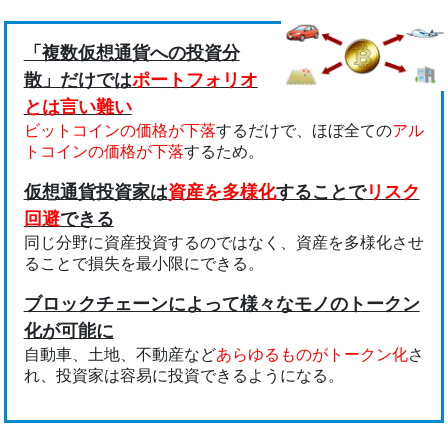
「複数仮想通貨への投資分
散」だけでは
ポートフォリオ
とは言い難い
ビットコインの価格が下落
するだけで、ほぼ全ての
アル
トコインの価格が下落
するため。
仮想通貨投資家は
資産を多様化
することで
リスク
回避
できる
同じ分野に資産投資するのではなく、資産を多様化させ
ることで損失を最小限にできる。
ブロックチェーンによって様々なモノのトークン
化が可能に
自動車、土地、不動産など
あらゆるものがトークン化
さ
れ、投資家は容易に投資できるようになる。