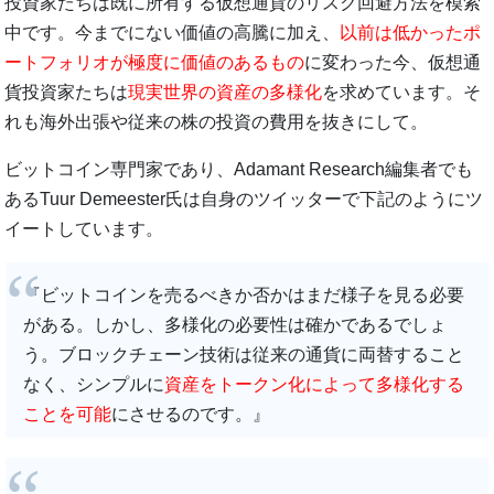
投資家たちは既に所有する仮想通貨のリスク回避方法を模索
中です。今までにない価値の高騰に加え、
以前は低かったポ
ートフォリオが極度に価値のあるもの
に変わった今、仮想通
貨投資家たちは
現実世界の資産の多様化
を求めています。そ
れも海外出張や従来の株の投資の費用を抜きにして。
ビットコイン専門家であり、Adamant Research編集者でも
あるTuur Demeester氏は自身のツイッターで下記のようにツ
イートしています。
『ビットコインを売るべきか否かはまだ様子を見る必要
がある。しかし、多様化の必要性は確かであるでしょ
う。ブロックチェーン技術は従来の通貨に両替すること
なく、シンプルに
資産をトークン化によって多様化する
ことを可能
にさせるのです。』