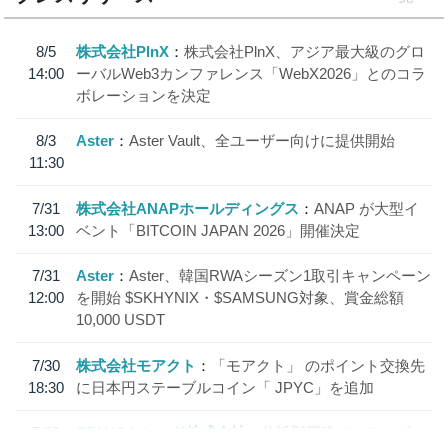
8/5
株式会社PlnX
株式会社PlnX、アジア最大級のグロ
14:00
ーバルWeb3カンファレンス「WebX2026」とのコラ
ボレーションを決定
8/3
Aster
Aster Vault、全ユーザー向けに提供開始
11:30
7/31
株式会社ANAPホールディングス
ANAP が大型イ
13:00
ベント「BITCOIN JAPAN 2026」開催決定
7/31
Aster
Aster、韓国RWAシーズン1取引キャンペーン
12:00
を開始 $SKHYNIX・$SAMSUNG対象、賞金総額
10,000 USDT
7/30
株式会社モアクト
「モアクト」 のポイント交換先
18:30
に日本円ステーブルコイン「 JPYC」を追加
7/29
SBI VCトレード株式会社
信託型円建てステーブル