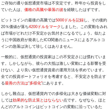
ご存知の通り仮想通貨市場は不安定です。昨年から投資をし
ていた人は、
価格の高騰や暴落の波
を経験したはずです。
ビットコインの最後の高騰では
5000ドルを記録
し、その後約
20％価値が落ち
4200ドルをマーク
しました。この変動をみれ
ば市場がどれだけ不安定かお気付きになるでしょう。似たよ
うに中国政府が発表したICO関連のニュースによるアルトコ
インの急落は決して珍しくはありません。
一般的に、仮想通貨の投資家はこの不安定さには慣れていま
す。しかしながら、彼らの大抵は激しい変動による影響を受
けない、より良い仮想通貨資産の運用方法を求めています。
全ての投資ポートフォリオを考慮すると、不安定さを防止す
る
最善の方法は”多様化”
にあります。
しかし難点は、仮想通貨内での多様化は大きな価値変動に対
しては
効果的な防止策とはならない
点です。なぜなら、ほと
んどのアルトコインはビットコインの変動に沿っているた