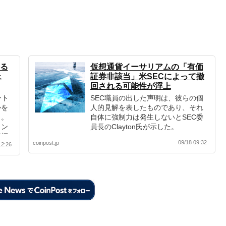
る
仮想通貨イーサリアムの「有価
ェ
証券非該当」米SECによって撤
回される可能性が浮上
ント
SEC職員の出した声明は、彼らの個
かを
人的見解を表したものであり、それ
ト。
自体に強制力は発生しないとSEC委
クン
員長のClayton氏が示した。
指標
09/18 09:32
coinpost.jp
12:26
ェクト
表し