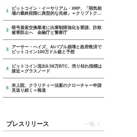
ビットコイン・イーサリアム・XRP、「弱気相
1
場の最終段階に典型的な兆候」＝クリプトクア
ント
暗号資産交換業者に出庫制限強化を要請、詐欺
2
被害防止へ 金融庁と警察庁
アーサー・ヘイズ、AIバブル崩壊と政府救済で
3
ビットコイン100万ドル超と予想
ビットコイン流出6.58万BTC、売り枯れ指標は
4
接近＝グラスノード
米上院、クラリティー法案のクローチャー申請
5
見送り続く＝報道
プレスリリース
一覧