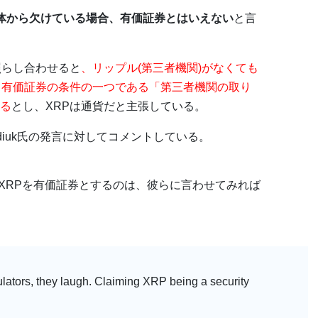
体から欠けている場合、有価証券とはいえない
と言
照らし合わせると
、リップル(第三者機関)がなくても
、有価証券の条件の一つである「第三者機関の取り
る
とし、XRPは通貨だと主張している。
ーDidiuk氏の発言に対してコメントしている。
XRPを有価証券とするのは、彼らに言わせてみれば
gulators, they laugh. Claiming XRP being a security