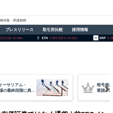
株特集・関連銘柄
プレスリリース
取引所比較
採用情報
ETH
302,330.0
XRP
163.86
0.42
3.31
者に出庫制限強化を
アーサー
防止へ 金融庁と警
政府救済
超と予想