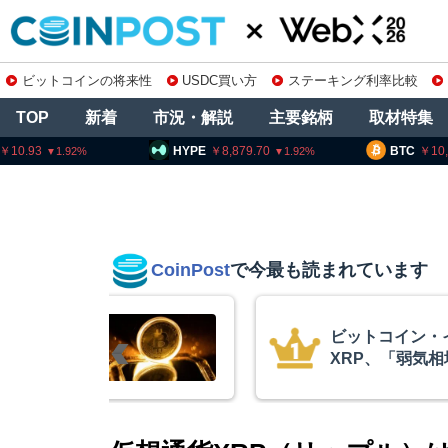
ビットコインの将来性
USDC買い方
ステーキング利率比較
TOP
新着
市況・解説
主要銘柄
取材特集
HYPE
8,879.70
BTC
10,215,230
1.92
0.49
CoinPost
で今最も読まれています
リアム・
暗号資産交換業
終段階に典型
要請、詐欺被害
クアント
察庁