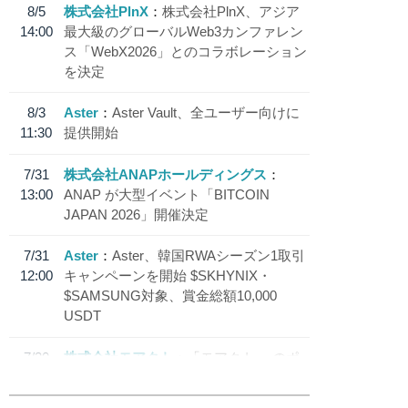
8/5
株式会社PlnX
株式会社PlnX、アジア
14:00
最大級のグローバルWeb3カンファレン
ス「WebX2026」とのコラボレーション
を決定
8/3
Aster
Aster Vault、全ユーザー向けに
11:30
提供開始
7/31
株式会社ANAPホールディングス
13:00
ANAP が大型イベント「BITCOIN
JAPAN 2026」開催決定
7/31
Aster
Aster、韓国RWAシーズン1取引
12:00
キャンペーンを開始 $SKHYNIX・
$SAMSUNG対象、賞金総額10,000
USDT
7/30
株式会社モアクト
「モアクト」 のポ
18:30
イント交換先に日本円ステーブルコイン
「 JPYC」を追加