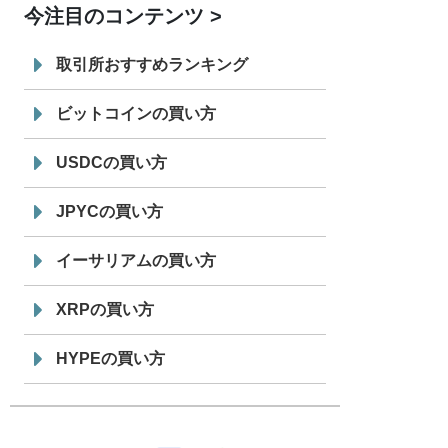
今注目のコンテンツ
7/29
SBI VCトレード株式会社
信託型円建
19:30
てステーブルコイン「JPYSC」徹底解
取引所おすすめランキング
説セミナーを開催
ビットコインの買い方
USDCの買い方
JPYCの買い方
イーサリアムの買い方
XRPの買い方
HYPEの買い方