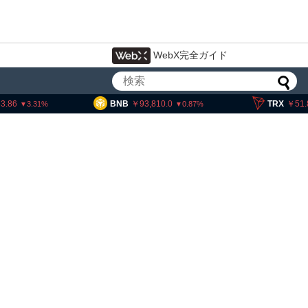
WebX完全ガイド
BNB
93,810.0
TRX
51.84
0.87
0.19
・ヘイズ、AIバブル崩壊と
でビットコイン100万ドル