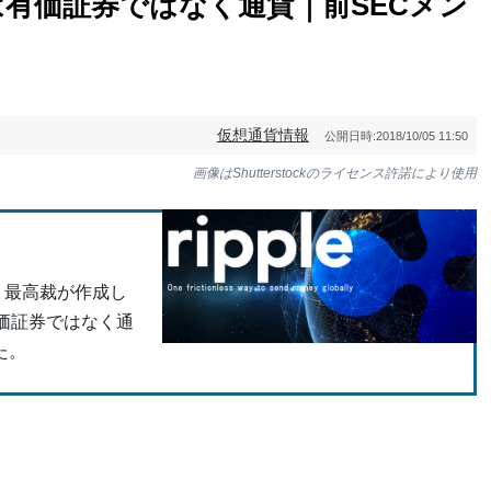
は有価証券ではなく通貨｜前SECメン
仮想通貨情報
公開日時:
2018/10/05 11:50
画像はShutterstockのライセンス許諾により使用
氏は、最高裁が作成し
価証券ではなく通
た。