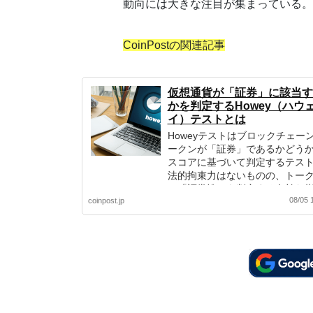
動向には大きな注目が集まっている。
CoinPostの関連記事
仮想通貨が「証券」に該当す
かを判定するHowey（ハウ
イ）テストとは
Howeyテストはブロックチェー
ークンが「証券」であるかどう
スコアに基づいて判定するテス
法的拘束力はないものの、トー
の「証券性」を判定する有効な
08/05 
coinpost.jp
であり、いくつかのICOプロジ
はトークンのテストスコアを公
ている。