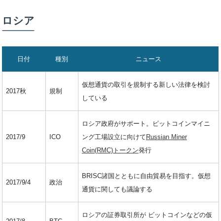
ロシア
日付
種別
ニュース
仮想通貨の取引を規制する新しい法律を検討
2017秋
規制
している
ロシア政府がサポート。ビットコインマイニ
2017/9
ICO
ング工場設立に向けて
Russian Miner
Coin(RMC)トークン
発行
BRISC諸国とともに自由貿易を目指す。仮想
2017/9/4
政治
通貨に関しても議論する
ロシアの証券取引所が ビットコインなどの仮