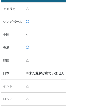
アメリカ
△
シンガポール
◯
中国
×
香港
◯
韓国
△
日本
※未だ見解が出ていませ
ん
インド
△
ロシア
△