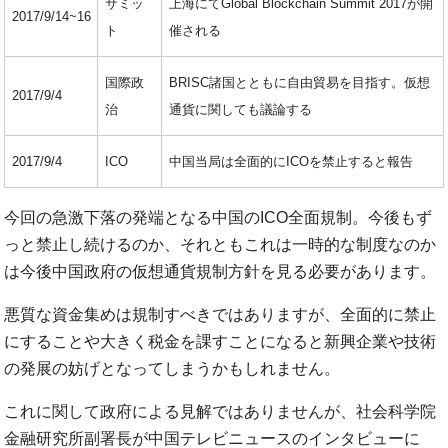
サミッ
上海にてGlobal Blockchain Summit 2017が開
2017/9/14~16
ト
催される
国際政
BRISC諸国とともに自由貿易を目指す。仮想
2017/9/4
治
通貨に関しても議論する
2017/9/4
ICO
中国当局は全面的にICOを禁止すると報告
今回の急激下落の発端となる中国のICO全面規制。今後もず
っと禁止し続けるのか、それともこれは一時的な制度なのか
は今後中国政府の仮想通貨規制方針を見る必要があります。
悪質な資金集めは規制すべきではありますが、全面的に禁止
にすることや大きく税金を課すことになると新興企業や技術
の発展の妨げとなってしまうかもしれません。
これに関して政府による見解ではありませんが、社会科学院
金融研究所副署長が中国テレビニュースのインタビューに