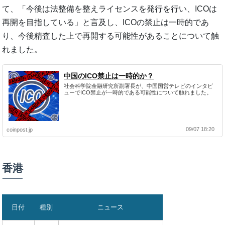
て、「今後は法整備を整えライセンスを発行を行い、ICOは
再開を目指している」と言及し、ICOの禁止は一時的であ
り、今後精査した上で再開する可能性があることについて触
れました。
中国のICO禁止は一時的か？
社会科学院金融研究所副署長が、中国国営テレビのインタビ
ューでICO禁止が一時的である可能性について触れました。
09/07 18:20
coinpost.jp
香港
日付
種別
ニュース