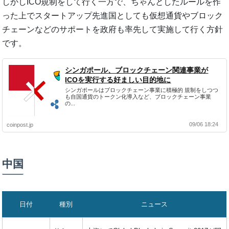
しかしICO規制をして行く一方で、ちゃんとしたルールを作
った上でスタートアップ先進国としても仮想通貨やブロック
チェーンなどのサポートを政府も率先して実施して行く方針
です。
シンガポール、ブロックチェーン関連事業が
ICOを実行する好ましい目的地に
シンガポールはブロックチェーン事業に積極的 規制をしつつ
も自国通貨のトークン化導入など、ブロックチェーン事業
の...
09/06 18:24
coinpost.jp
中国
日付
種別
ニュース