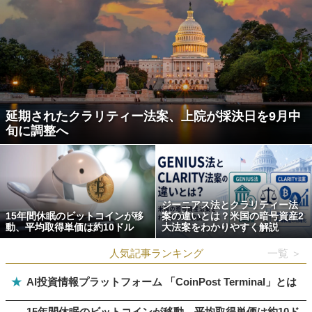
延期されたクラリティー法案、上院が採決日を9月中
旬に調整へ
ジーニアス法とクラリティー法
15年間休眠のビットコインが移
案の違いとは？米国の暗号資産2
動、平均取得単価は約10ドル
大法案をわかりやすく解説
人気記事ランキング
一覧 ＞
★
AI投資情報プラットフォーム 「CoinPost Terminal」とは
15年間休眠のビットコインが移動、平均取得単価は約10ド