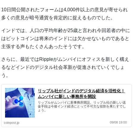
10日間公開されたフォームは4,000件以上の意見が寄せられ
多くの意見が暗号通貨を肯定的に捉えるものでした。
インドでは、人口の平均年齢が25歳と言われ今回若者の中に
はビットコインは将来のインドには欠かせないものであると
主張する声もたくさんあったそうです。
さらに、最近ではRippleがムンバイにオフィスを新しく構え
るなどインドのデジタル社会革新が促進されていくでしょ
う。
リップル社がインドのデジタル経済を活性化！
ムンバイに新しい事務所を開設
リップルがムンバイに新事務所開設。リップル社の新しい送
金手段は今後インド経済にとって不可欠な役割を果たすでし
ょう。
09/08 19:00
coinpost.jp