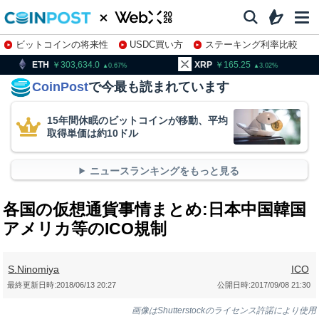
ビットコインの将来性
USDC買い方
ステーキング利率比較
株特集・関連銘柄
03,634.0
XRP
165.25
BNB
9
0.67
3.02
CoinPost
で今最も読まれています
15年間休眠のビットコインが移動、平均
取得単価は約10ドル
ニュースランキングをもっと見る
各国の仮想通貨事情まとめ:日本中国韓国
アメリカ等のICO規制
S.Ninomiya
ICO
最終更新日時:
2018/06/13 20:27
公開日時:
2017/09/08 21:30
画像はShutterstockのライセンス許諾により使用