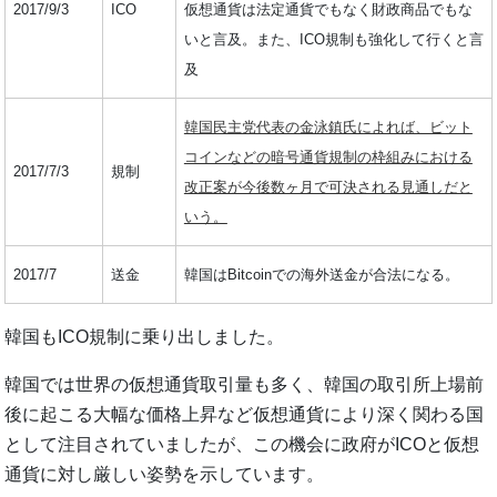
2017/9/3
ICO
仮想通貨は法定通貨でもなく財政商品でもな
いと言及。また、ICO規制も強化して行くと言
及
韓国民主党代表の金泳鎮氏によれば、ビット
コインなどの暗号通貨規制の枠組みにおける
2017/7/3
規制
改正案が今後数ヶ月で可決される見通しだと
いう。
2017/7
送金
韓国はBitcoinでの海外送金が合法になる。
韓国もICO規制に乗り出しました。
韓国では世界の仮想通貨取引量も多く、韓国の取引所上場前
後に起こる大幅な価格上昇など仮想通貨により深く関わる国
として注目されていましたが、この機会に政府がICOと仮想
通貨に対し厳しい姿勢を示しています。