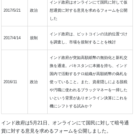
インド政府はオンラインにて国民に対して仮
2017/5/21
政治
想通貨に対する意見を求めるフォームを公開
した
インド政府は、ビットコインの法的位置づけ
2017/4/14
規制
を調査し、市場を規制することを検討
インド政府が突如高額紙幣の無効化と新札交
換を通達。パキスタンに本拠を持ち、インド
国内で活動するテロ組織が高額紙幣の偽札を
2016/11
政治
使っていること。また、資産隠しによる脱税
や汚職に使われるブラックマネーを一掃した
いという背景がありオンライン決算にこれを
機にシフトする試みか？
インド政府は5月21日、オンラインにて国民に対して暗号通
貨に対する意見を求めるフォームを公開しました。