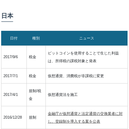
日本
日付
種別
ニュース
ビットコインを使用することで生じた利益
2017/9/6
税金
は、所得税の課税対象と発表
2017/7/1
税金
仮想通貨、消費税が非課税に変更
規制/税
2017/4/1
仮想通貨法を施工
金
金融庁が仮想通貨と法定通貨の交換業者に対
2016/12/28
規制
し、登録制を導入する案を公表