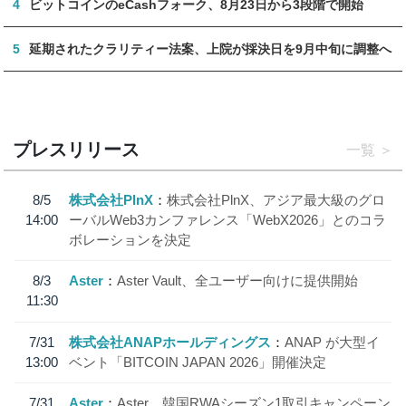
4
ビットコインのeCashフォーク、8月23日から3段階で開始
5
延期されたクラリティー法案、上院が採決日を9月中旬に調整へ
プレスリリース
一覧
8/5
株式会社PlnX
株式会社PlnX、アジア最大級のグロ
14:00
ーバルWeb3カンファレンス「WebX2026」とのコラ
ボレーションを決定
8/3
Aster
Aster Vault、全ユーザー向けに提供開始
11:30
7/31
株式会社ANAPホールディングス
ANAP が大型イ
13:00
ベント「BITCOIN JAPAN 2026」開催決定
7/31
Aster
Aster、韓国RWAシーズン1取引キャンペーン