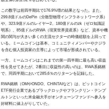
この数字は前四半期比で176.9%増の結果となった。また、
299.8億ドルのDePin（分散型物理インフラネットワーク系）
や、323.9億ドルのレイヤー2、180億ドルのzk（ゼロ知識証
明系）、85億ドルのRWA（現実世界資産系）など、資本や機
関の関与が大きい多くの主流セクターの時価総額を上回って
いる。ミームコインは基本、コミュニティメンバーやクジラ
を含む個人投資家の主導によって市場が形成されている。
一方、ミームコインはこれまでの第一四半期に最も高い収益
性を見せてきたが、2番目に収益性の高いのは、RWA系銘柄
で、同四半期において285.6％のリターンを記録した。
RWA銘柄（OMやONDO、CHINTAIなど）は、ビットコイン
ETF発行企業であるブラックロックやフランクリン・テンプ
ルトンといった米金融大手がオンチェーンファンドへ参入を
好材料に値上がりしていた。