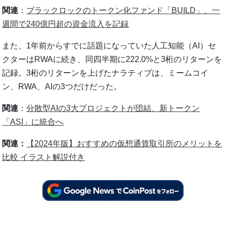
関連
：
ブラックロックのトークン化ファンド「BUILD」、一
週間で240億円超の資金流入を記録
また、1年前からすでに話題になっていた人工知能（AI）セ
クターはRWAに続き、同四半期に222.0%と3桁のリターンを
記録。3桁のリターンを上げたナラティブは、ミームコイ
ン、RWA、AIの3つだけだった。
関連
：
分散型AIの3大プロジェクトが団結、新トークン
「ASI」に統合へ
関連：
【2024年版】おすすめの仮想通貨取引所のメリットを
比較 イラスト解説付き