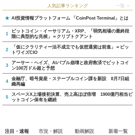
人気記事ランキング
一覧 ＞
★
AI投資情報プラットフォーム 「CoinPost Terminal」とは
ビットコイン・イーサリアム・XRP、「弱気相場の最終段
1
階に典型的な兆候」＝クリプトクアント
「仮にクラリティー法不成立でも仮想通貨は前進」＝ビッ
2
トワイズCIO
アーサー・ヘイズ、AIバブル崩壊と政府救済でビットコイ
3
ン100万ドル超と予想
金融庁、暗号資産・ステーブルコイン課を新設 8月7日組
4
織再編
スペースX上場後初決算、売上高ほぼ倍増 1900億円相当ビ
5
ットコイン保有を継続
注目・速報
市況・解説
動画解説
新着一覧