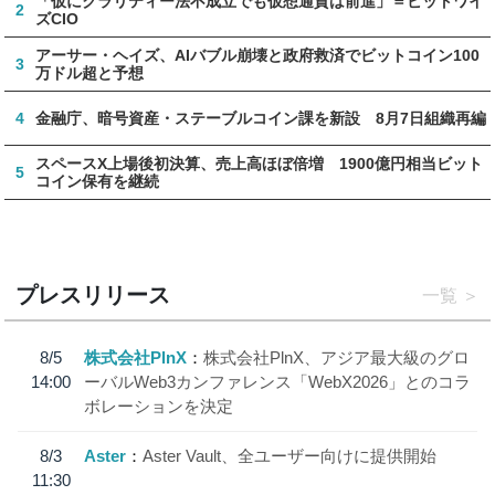
「仮にクラリティー法不成立でも仮想通貨は前進」＝ビットワイ
2
ズCIO
アーサー・ヘイズ、AIバブル崩壊と政府救済でビットコイン100
3
万ドル超と予想
4
金融庁、暗号資産・ステーブルコイン課を新設 8月7日組織再編
スペースX上場後初決算、売上高ほぼ倍増 1900億円相当ビット
5
コイン保有を継続
プレスリリース
一覧
8/5
株式会社PlnX
株式会社PlnX、アジア最大級のグロ
14:00
ーバルWeb3カンファレンス「WebX2026」とのコラ
ボレーションを決定
8/3
Aster
Aster Vault、全ユーザー向けに提供開始
11:30