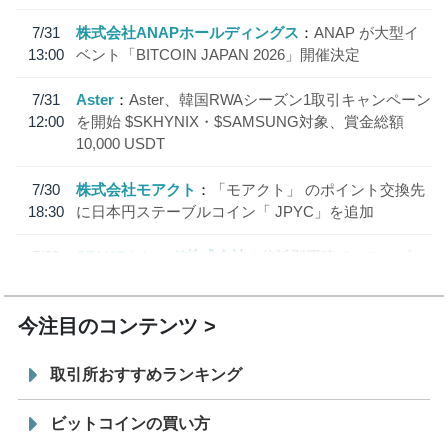
7/31
株式会社ANAPホールディングス
ANAP が大型イ
13:00
ベント「BITCOIN JAPAN 2026」開催決定
7/31
Aster
Aster、韓国RWAシーズン1取引キャンペーン
12:00
を開始 $SKHYNIX・$SAMSUNG対象、賞金総額
10,000 USDT
7/30
株式会社モアクト
「モアクト」 のポイント交換先
18:30
に日本円ステーブルコイン「 JPYC」を追加
7/29
SBI VCトレード株式会社
信託型円建てステーブル
19:30
コイン「JPYSC」徹底解説セミナーを開催
今注目のコンテンツ
取引所おすすめランキング
ビットコインの買い方