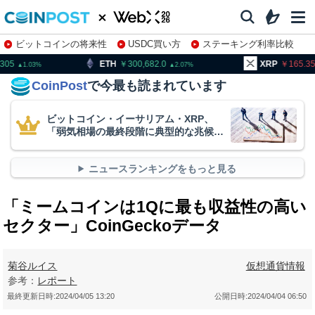
ビットコインの将来性
USDC買い方
ステーキング利率比較
株特集・関連銘柄
TH
300,682.0
XRP
165.35
BN
2.07
1.34
CoinPost
で今最も読まれています
ビットコイン・イーサリアム・XRP、
「弱気相場の最終段階に典型的な兆候」
＝クリプトクアント
ニュースランキングをもっと見る
「ミームコインは1Qに最も収益性の高い
セクター」CoinGeckoデータ
菊谷ルイス
仮想通貨情報
参考：
レポート
最終更新日時:
2024/04/05 13:20
公開日時:
2024/04/04 06:50