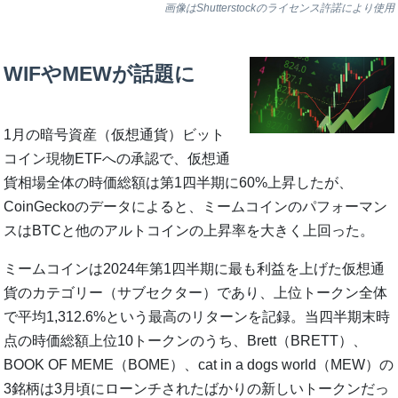
画像はShutterstockのライセンス許諾により使用
WIFやMEWが話題に
1月の暗号資産（仮想通貨）ビット
コイン現物ETFへの承認で、仮想通
貨相場全体の時価総額は第1四半期に60%上昇したが、
CoinGeckoのデータによると、ミームコインのパフォーマン
スはBTCと他のアルトコインの上昇率を大きく上回った。
ミームコインは2024年第1四半期に最も利益を上げた仮想通
貨のカテゴリー（サブセクター）であり、上位トークン全体
で平均1,312.6%という最高のリターンを記録。当四半期末時
点の時価総額上位10トークンのうち、Brett（BRETT）、
BOOK OF MEME（BOME）、cat in a dogs world（MEW）の
3銘柄は3月頃にローンチされたばかりの新しいトークンだっ