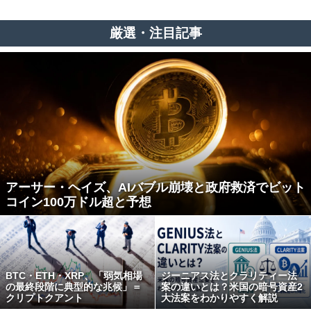
厳選・注目記事
アーサー・ヘイズ、AIバブル崩壊と政府救済でビット
コイン100万ドル超と予想
BTC・ETH・XRP、「弱気相場
ジーニアス法とクラリティー法
の最終段階に典型的な兆候」＝
案の違いとは？米国の暗号資産2
クリプトクアント
大法案をわかりやすく解説