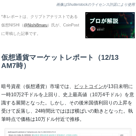
画像はShutterstockのライセンス許諾により使用
*本レポートは、クリプトアナリストである
仮想NISHI（
@Nishi8maru
）氏が、CoinPost
に寄稿した記事です。
仮想通貨マーケットレポート（12/13
AM7時）
暗号資産（仮想通貨）市場では、
ビットコイン
が13日未明に
一時10万2千ドルを上回り、史上最高値（10万4千ドル）を意
識する展開となった。しかし、その後米国債利回りの上昇を
受けて反落し、24時間比ではほぼ横ばいの動きとなった。執
筆時点で価格は10万ドル付近で推移。