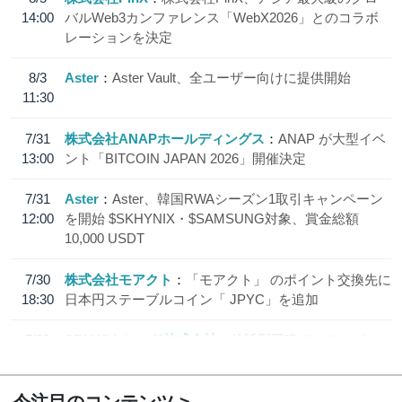
14:00
バルWeb3カンファレンス「WebX2026」とのコラボ
レーションを決定
8/3
Aster
Aster Vault、全ユーザー向けに提供開始
11:30
7/31
株式会社ANAPホールディングス
ANAP が大型イベ
13:00
ント「BITCOIN JAPAN 2026」開催決定
7/31
Aster
Aster、韓国RWAシーズン1取引キャンペーン
12:00
を開始 $SKHYNIX・$SAMSUNG対象、賞金総額
10,000 USDT
7/30
株式会社モアクト
「モアクト」 のポイント交換先に
18:30
日本円ステーブルコイン「 JPYC」を追加
7/29
SBI VCトレード株式会社
信託型円建てステーブル
19:30
コイン「JPYSC」徹底解説セミナーを開催