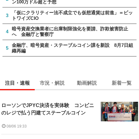
ン100万ドル超と予想
「仮にクラリティー法不成立でも仮想通貨は前進」＝ビッ
3
トワイズCIO
暗号資産交換業者に出庫制限強化を要請、詐欺被害防止
4
へ 金融庁と警察庁
金融庁、暗号資産・ステーブルコイン課を新設 8月7日組
5
織再編
注目・速報
市況・解説
動画解説
新着一覧
ローソンでJPYC決済を実体験 コンビニ
のレジで払う円建てステーブルコイン
08/06 19:33