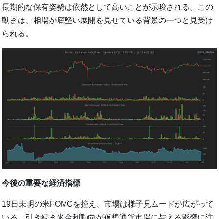
長期的な保有姿勢は依然として高いことが示唆される。この
動きは、相場が底堅い展開を見せている背景の一つと見受け
られる。
今後の重要な経済指標
19日未明の米FOMCを控え、市場は様子見ムードが広がって
いる。引き続き米金利動向が仮想通貨市場に与える影響に注