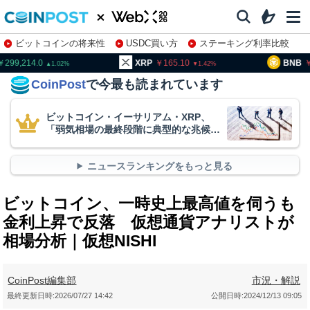
ビットコインの将来性
USDC買い方
ステーキング利率比較
株特集・関連銘柄
99,214.0
XRP
165.10
BNB
93
1.02
1.42
CoinPost
で今最も読まれています
ビットコイン・イーサリアム・XRP、
「弱気相場の最終段階に典型的な兆候」
＝クリプトクアント
ニュースランキングをもっと見る
ビットコイン、一時史上最高値を伺うも
金利上昇で反落 仮想通貨アナリストが
相場分析｜仮想NISHI
CoinPost編集部
市況・解説
最終更新日時:
2026/07/27 14:42
公開日時:
2024/12/13 09:05