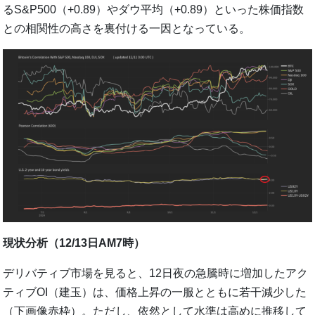
るS&P500（+0.89）やダウ平均（+0.89）といった株価指数
との相関性の高さを裏付ける一因となっている。
現状分析（12/13日AM7時）
デリバティブ市場を見ると、12日夜の急騰時に増加したアク
ティブOI（建玉）は、価格上昇の一服とともに若干減少した
（下画像赤枠）。ただし、依然として水準は高めに推移して