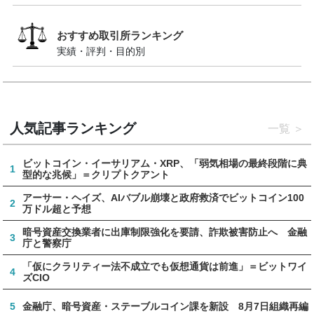
おすすめ取引所ランキング
実績・評判・目的別
人気記事ランキング
一覧
ビットコイン・イーサリアム・XRP、「弱気相場の最終段階に典
1
型的な兆候」＝クリプトクアント
アーサー・ヘイズ、AIバブル崩壊と政府救済でビットコイン100
2
万ドル超と予想
暗号資産交換業者に出庫制限強化を要請、詐欺被害防止へ 金融
3
庁と警察庁
「仮にクラリティー法不成立でも仮想通貨は前進」＝ビットワイ
4
ズCIO
5
金融庁、暗号資産・ステーブルコイン課を新設 8月7日組織再編