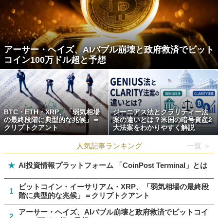
アーサー・ヘイズ、AIバブル崩壊と政府救済でビット
コイン100万ドル超と予想
BTC・ETH・XRP、「弱気相場
ジーニアス法とクラリティー法
の最終段階に典型的な兆候」＝
案の違いとは？米国の暗号資産2
クリプトクアント
大法案をわかりやすく解説
人気記事ランキング
一覧 ＞
★
AI投資情報プラットフォーム 「CoinPost Terminal」とは
ビットコイン・イーサリアム・XRP、「弱気相場の最終段
1
階に典型的な兆候」＝クリプトクアント
アーサー・ヘイズ、AIバブル崩壊と政府救済でビットコイ
2