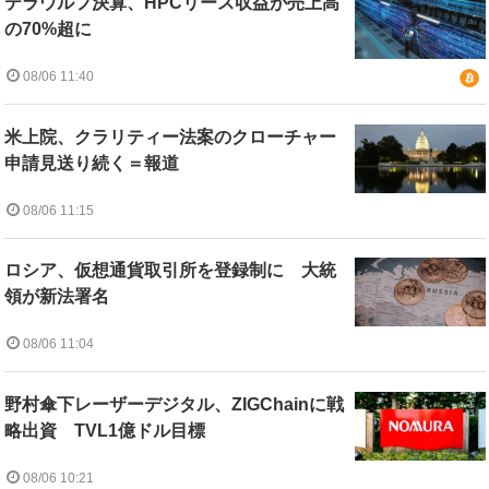
テラウルフ決算、HPCリース収益が売上高
の70%超に
08/06 11:40
米上院、クラリティー法案のクローチャー
申請見送り続く＝報道
08/06 11:15
ロシア、仮想通貨取引所を登録制に 大統
領が新法署名
08/06 11:04
野村傘下レーザーデジタル、ZIGChainに戦
略出資 TVL1億ドル目標
08/06 10:21