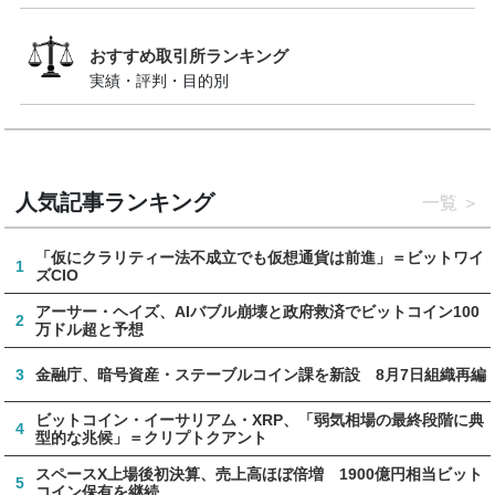
おすすめ取引所ランキング
実績・評判・目的別
人気記事ランキング
一覧
「仮にクラリティー法不成立でも仮想通貨は前進」＝ビットワイ
1
ズCIO
アーサー・ヘイズ、AIバブル崩壊と政府救済でビットコイン100
2
万ドル超と予想
3
金融庁、暗号資産・ステーブルコイン課を新設 8月7日組織再編
ビットコイン・イーサリアム・XRP、「弱気相場の最終段階に典
4
型的な兆候」＝クリプトクアント
スペースX上場後初決算、売上高ほぼ倍増 1900億円相当ビット
5
コイン保有を継続