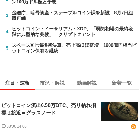
ン100万ドル超と予想
金融庁、暗号資産・ステーブルコイン課を新設 8月7日組
3
織再編
ビットコイン・イーサリアム・XRP、「弱気相場の最終段
4
階に典型的な兆候」＝クリプトクアント
スペースX上場後初決算、売上高ほぼ倍増 1900億円相当ビ
5
ットコイン保有を継続
注目・速報
市況・解説
動画解説
新着一覧
ビットコイン流出6.58万BTC、売り枯れ指
標は接近＝グラスノード
08/06 14:06