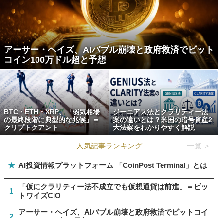
アーサー・ヘイズ、AIバブル崩壊と政府救済でビット
コイン100万ドル超と予想
BTC・ETH・XRP、「弱気相場
ジーニアス法とクラリティー法
の最終段階に典型的な兆候」＝
案の違いとは？米国の暗号資産2
クリプトクアント
大法案をわかりやすく解説
人気記事ランキング
一覧 ＞
★
AI投資情報プラットフォーム 「CoinPost Terminal」とは
「仮にクラリティー法不成立でも仮想通貨は前進」＝ビッ
1
トワイズCIO
アーサー・ヘイズ、AIバブル崩壊と政府救済でビットコイ
2