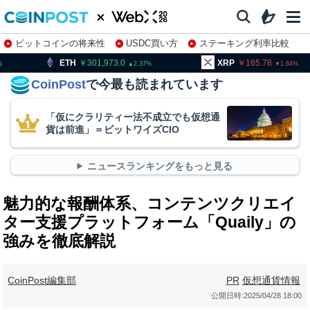
ビットコインの将来性
USDC買い方
ステーキング利率比較
株特集・関連銘柄
301,973.0
XRP
165.78
BNB
9
2.37
1.64
CoinPost
で今最も読まれています
「仮にクラリティー法不成立でも仮想通
貨は前進」＝ビットワイズCIO
ニュースランキングをもっと見る
魅力的な報酬体系、コンテンツクリエイ
ター支援プラットフォーム「Quaily」の
強みを徹底解説
CoinPost編集部
PR
仮想通貨情報
公開日時:
2025/04/28 18:00