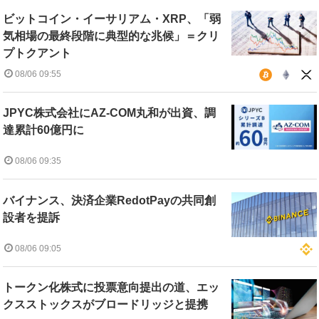
ビットコイン・イーサリアム・XRP、「弱
気相場の最終段階に典型的な兆候」＝クリ
プトクアント
08/06 09:55
JPYC株式会社にAZ-COM丸和が出資、調
達累計60億円に
08/06 09:35
バイナンス、決済企業RedotPayの共同創
設者を提訴
08/06 09:05
トークン化株式に投票意向提出の道、エッ
クスストックスがブロードリッジと提携