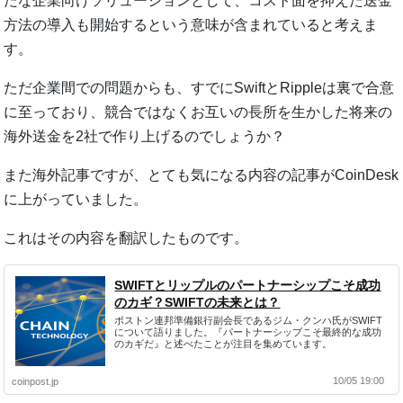
たな企業向けソリューションとして、コスト面を抑えた送金
方法の導入も開始するという意味が含まれていると考えま
す。
ただ企業間での問題からも、すでにSwiftとRippleは裏で合意
に至っており、競合ではなくお互いの長所を生かした将来の
海外送金を2社で作り上げるのでしょうか？
また海外記事ですが、とても気になる内容の記事がCoinDesk
に上がっていました。
これはその内容を翻訳したものです。
SWIFTとリップルのパートナーシップこそ成功
のカギ？SWIFTの未来とは？
ボストン連邦準備銀行副会長であるジム・クンハ氏がSWIFT
について語りました。『パートナーシップこそ最終的な成功
のカギだ』と述べたことが注目を集めています。
10/05 19:00
coinpost.jp