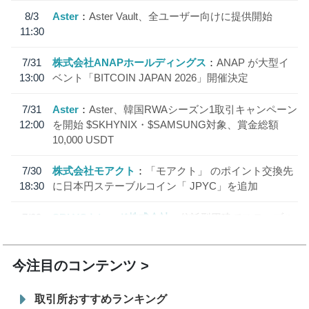
8/3
Aster
Aster Vault、全ユーザー向けに提供開始
11:30
7/31
株式会社ANAPホールディングス
ANAP が大型イ
13:00
ベント「BITCOIN JAPAN 2026」開催決定
7/31
Aster
Aster、韓国RWAシーズン1取引キャンペーン
12:00
を開始 $SKHYNIX・$SAMSUNG対象、賞金総額
10,000 USDT
7/30
株式会社モアクト
「モアクト」 のポイント交換先
18:30
に日本円ステーブルコイン「 JPYC」を追加
7/29
SBI VCトレード株式会社
信託型円建てステーブル
19:30
コイン「JPYSC」徹底解説セミナーを開催
今注目のコンテンツ
取引所おすすめランキング