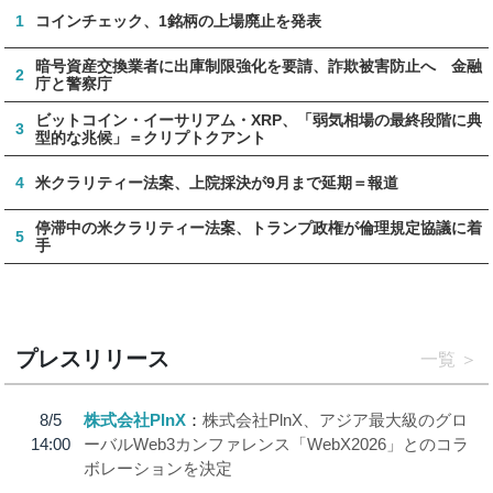
1
コインチェック、1銘柄の上場廃止を発表
暗号資産交換業者に出庫制限強化を要請、詐欺被害防止へ 金融
2
庁と警察庁
ビットコイン・イーサリアム・XRP、「弱気相場の最終段階に典
3
型的な兆候」＝クリプトクアント
4
米クラリティー法案、上院採決が9月まで延期＝報道
停滞中の米クラリティー法案、トランプ政権が倫理規定協議に着
5
手
プレスリリース
一覧
8/5
株式会社PlnX
株式会社PlnX、アジア最大級のグロ
14:00
ーバルWeb3カンファレンス「WebX2026」とのコラ
ボレーションを決定