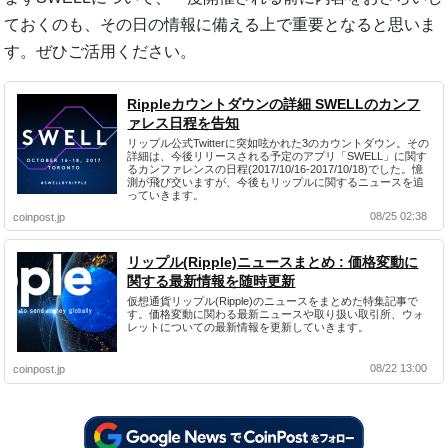
ておくのも、その日の情報に備える上で重要となると思いま
す。ぜひご活用ください。
Rippleカウントダウンの詳細 SWELLのカンフ
ァレス日程を告知
リップル公式Twitterに突如呟かれた3のカウントダウン。その
詳細は、今後リリースされる予定のアプリ「SWELL」に関す
るカンファレンスの日程(2017/10/16-2017/10/18)でした。憶
測が飛び交いますが、今後もリップルに関するニュースを追
っていきます。
08/25 02:38
coinpost.jp
リップル(Ripple)ニュースまとめ : 価格変動に
関する最新情報を随時更新
仮想通貨リップル(Ripple)のニュースをまとめた特集記事で
す。価格変動に関わる最新ニュースや取り扱い取引所、ウォ
レットについての最新情報を更新していきます。
08/22 13:00
coinpost.jp