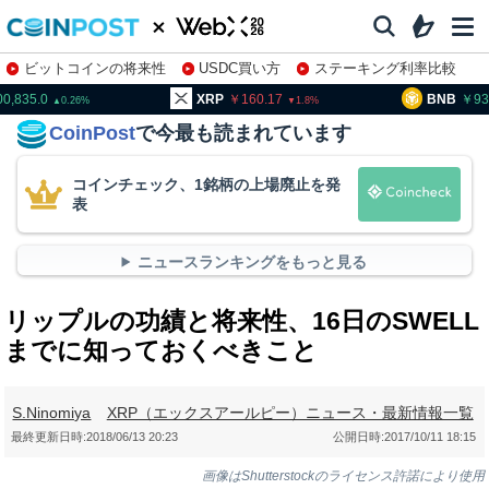
ビットコインの将来性
USDC買い方
ステーキング利率比較
株特集・関連銘柄
00,835.0
XRP
160.17
BNB
93
0.26
1.8
CoinPost
で今最も読まれています
コインチェック、1銘柄の上場廃止を発
表
ニュースランキングをもっと見る
リップルの功績と将来性、16日のSWELL
までに知っておくべきこと
S.Ninomiya
XRP（エックスアールピー）ニュース・最新情報一覧
最終更新日時:
2018/06/13 20:23
公開日時:
2017/10/11 18:15
画像はShutterstockのライセンス許諾により使用