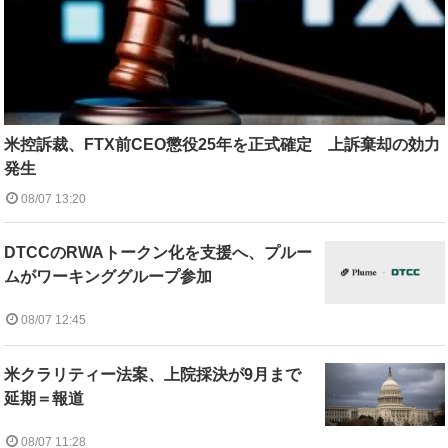
米控訴裁、FTX前CEO懲役25年を正式確定 上訴棄却の効力
発生
08/07 13:20
DTCCのRWAトークン化を支援へ、プルー
ムがワーキンググループ参加
08/07 12:45
米クラリティー法案、上院採決が9月まで
延期＝報道
08/07 11:28