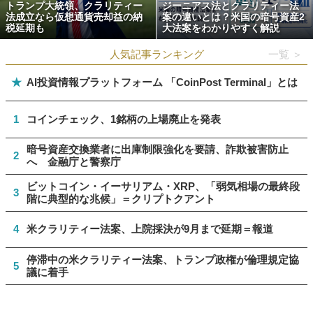
トランプ大統領、クラリティー
ジーニアス法とクラリティー法
法成立なら仮想通貨売却益の納
案の違いとは？米国の暗号資産2
税延期も
大法案をわかりやすく解説
人気記事ランキング
一覧 ＞
★
AI投資情報プラットフォーム 「CoinPost Terminal」とは
1
コインチェック、1銘柄の上場廃止を発表
暗号資産交換業者に出庫制限強化を要請、詐欺被害防止
2
へ 金融庁と警察庁
ビットコイン・イーサリアム・XRP、「弱気相場の最終段
3
階に典型的な兆候」＝クリプトクアント
4
米クラリティー法案、上院採決が9月まで延期＝報道
停滞中の米クラリティー法案、トランプ政権が倫理規定協
5
議に着手