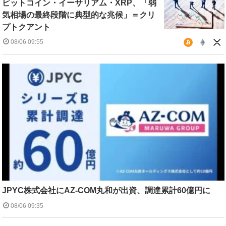
ビットコイン・イーサリアム・XRP、「弱
気相場の最終段階に典型的な兆候」＝クリ
プトクアント
08/06 09:55
JPYC株式会社にAZ-COM丸和が出資、調達累計60億円に
08/06 09:35