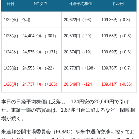
日付
NYダウ
日経平均株価
ドル円
1/22(火)
休場
20,622円（-96）
109.36円（-0.3）
1/23(水)
24,404ドル（-301）
20,593円（-29）
109.63円（+0.3）
1/24(木)
24,575ドル（+171）
20,574円（-19）
109.69円（+0.6）
1/25(金)
24,553ドル（-22）
20,773円（+198）
109.76円（+0.7）
1/28(月)
24,737ドル（+183）
20,649円（-124）
109.41円（-0.35）
本日の日経平均株価は反落し、124円安の20,649円で引け
た。東証一部の売買高は、1.87兆円台に留まるなど、閑散相
場が続く。
米連邦公開市場委員会（FOMC）や米中通商交渉も控えてお