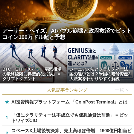
アーサー・ヘイズ、AIバブル崩壊と政府救済でビット
コイン100万ドル超と予想
BTC・ETH・XRP、「弱気相場
ジーニアス法とクラリティー法
の最終段階に典型的な兆候」＝
案の違いとは？米国の暗号資産2
クリプトクアント
大法案をわかりやすく解説
人気記事ランキング
一覧 ＞
★
AI投資情報プラットフォーム 「CoinPost Terminal」とは
「仮にクラリティー法不成立でも仮想通貨は前進」＝ビッ
1
トワイズCIO
スペースX上場後初決算、売上高ほぼ倍増 1900億円相当ビ
2