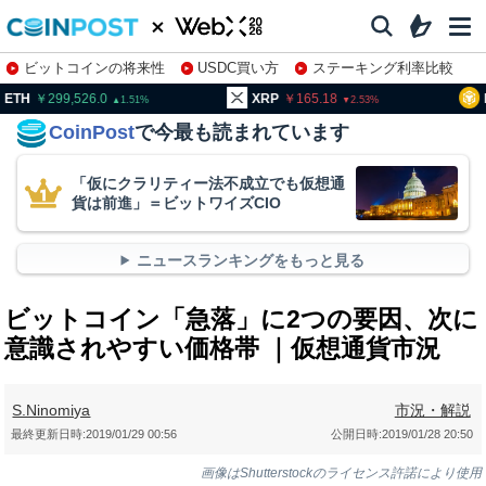
ビットコインの将来性
USDC買い方
ステーキング利率比較
株特集・関連銘柄
99,526.0
XRP
165.18
BNB
93
1.51
2.53
CoinPost
で今最も読まれています
「仮にクラリティー法不成立でも仮想通
貨は前進」＝ビットワイズCIO
ニュースランキングをもっと見る
ビットコイン「急落」に2つの要因、次に
意識されやすい価格帯 ｜仮想通貨市況
S.Ninomiya
市況・解説
最終更新日時:
2019/01/29 00:56
公開日時:
2019/01/28 20:50
画像はShutterstockのライセンス許諾により使用