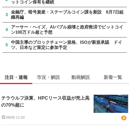
ットコイン保有を継続
金融庁、暗号資産・ステーブルコイン課を新設 8月7日組
3
織再編
アーサー・ヘイズ、AIバブル崩壊と政府救済でビットコイ
4
ン100万ドル超と予想
中国主導のブロックチェーン規格、ISOが新規承認 ドイ
5
ツ、日本など策定に参加予定
注目・速報
市況・解説
動画解説
新着一覧
テラウルフ決算、HPCリース収益が売上高
の70%超に
08/06 11:40