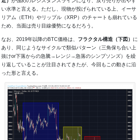
近）
が強めのレジスタンスラインになり、戻り売りが出やす
い水準と言える。ただし、現物が投げられている上、イーサ
リアム（ETH）やリップル（XRP）のチャートも崩れている
ため、当面は売り目線優勢になるだろう。
なお、2019年以降のBTC価格は、
フラクタル構造（下図）
に
あり、同じようなサイクルで類似パターン（三角保ち合い上
抜けor下落からの急騰→レンジ→急落のシンプソンズ）を繰
り返していることが注目されてきたが、今回もこの動きに沿
った形と言える。