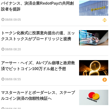
バイナンス、決済企業RedotPayの共同創
設者を提訴
08/06 09:05
トークン化株式に投票意向提出の道、エッ
クスストックスがブロードリッジと提携
08/06 08:20
アーサー・ヘイズ、AIバブル崩壊と政府救
済でビットコイン100万ドル超と予想
08/06 06:55
マスターカードとボーダーレス、ステーブ
ルコイン決済の信頼性検証へ