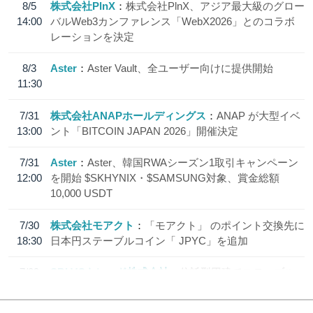
8/5
株式会社PlnX
株式会社PlnX、アジア最大級のグロー
14:00
バルWeb3カンファレンス「WebX2026」とのコラボ
レーションを決定
8/3
Aster
Aster Vault、全ユーザー向けに提供開始
11:30
7/31
株式会社ANAPホールディングス
ANAP が大型イベ
13:00
ント「BITCOIN JAPAN 2026」開催決定
7/31
Aster
Aster、韓国RWAシーズン1取引キャンペーン
12:00
を開始 $SKHYNIX・$SAMSUNG対象、賞金総額
10,000 USDT
7/30
株式会社モアクト
「モアクト」 のポイント交換先に
18:30
日本円ステーブルコイン「 JPYC」を追加
7/29
SBI VCトレード株式会社
信託型円建てステーブル
19:30
コイン「JPYSC」徹底解説セミナーを開催