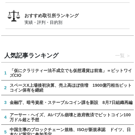
おすすめ取引所ランキング
実績・評判・目的別
人気記事ランキング
一覧
「仮にクラリティー法不成立でも仮想通貨は前進」＝ビットワイ
1
ズCIO
スペースX上場後初決算、売上高ほぼ倍増 1900億円相当ビット
2
コイン保有を継続
3
金融庁、暗号資産・ステーブルコイン課を新設 8月7日組織再編
アーサー・ヘイズ、AIバブル崩壊と政府救済でビットコイン100
4
万ドル超と予想
中国主導のブロックチェーン規格、ISOが新規承認 ドイツ、日
5
本など策定に参加予定