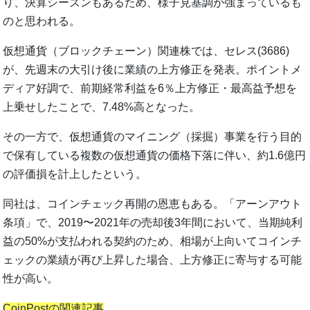
り、決算シーズンもあるため、様子見基調が強まっているも
のと思われる。
仮想通貨（ブロックチェーン）関連株では、セレス(3686)
が、先週末の大引け後に業績の上方修正を発表。ポイントメ
ディア好調で、前期経常利益を6％上方修正・最高益予想を
上乗せしたことで、7.48%高となった。
その一方で、仮想通貨のマイニング（採掘）事業を行う目的
で保有している複数の仮想通貨の価格下落に伴い、約1.6億円
の評価損を計上したという。
同社は、コインチェック再開の恩恵もある。「アーンアウト
条項」で、2019〜2021年の売却後3年間において、当期純利
益の50%が支払われる契約のため、相場が上向いてコインチ
ェックの業績が再び上昇した場合、上方修正に寄与する可能
性が高い。
CoinPostの関連記事