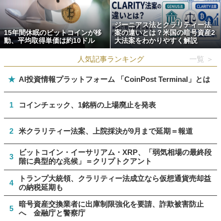
ジーニアス法とクラリティー法
15年間休眠のビットコインが移
案の違いとは？米国の暗号資産2
動、平均取得単価は約10ドル
大法案をわかりやすく解説
人気記事ランキング
一覧 ＞
★
AI投資情報プラットフォーム 「CoinPost Terminal」とは
1
コインチェック、1銘柄の上場廃止を発表
2
米クラリティー法案、上院採決が9月まで延期＝報道
ビットコイン・イーサリアム・XRP、「弱気相場の最終段
3
階に典型的な兆候」＝クリプトクアント
トランプ大統領、クラリティー法成立なら仮想通貨売却益
4
の納税延期も
暗号資産交換業者に出庫制限強化を要請、詐欺被害防止
5
へ 金融庁と警察庁