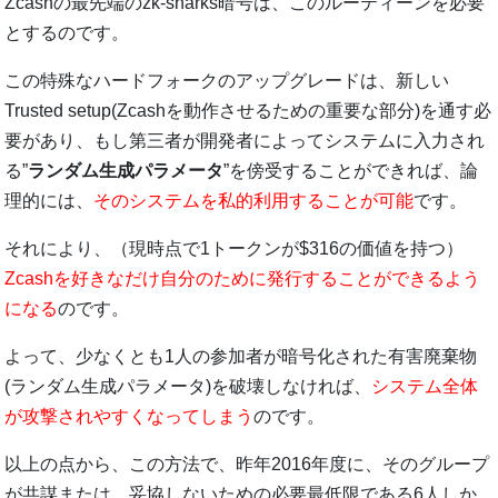
Zcashの最先端のzk-snarks暗号は、このルーティーンを必要
とするのです。
この特殊なハードフォークのアップグレードは、新しい
Trusted setup(Zcashを動作させるための重要な部分)を通す必
要があり、もし第三者が開発者によってシステムに入力され
る”
ランダム生成パラメータ
”を傍受することができれば、論
理的には、
そのシステムを私的利用することが可能
です。
それにより、（現時点で1トークンが$316の価値を持つ）
Zcashを好きなだけ自分のために発行することができるよう
になる
のです。
よって、少なくとも1人の参加者が暗号化された有害廃棄物
(ランダム生成パラメータ)を破壊しなければ、
システム全体
が攻撃されやすくなってしまう
のです。
以上の点から、この方法で、昨年2016年度に、そのグループ
が共謀または、妥協しないための必要最低限である6人しか