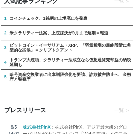
人気記事ランキング
一覧
1
コインチェック、1銘柄の上場廃止を発表
2
米クラリティー法案、上院採決が9月まで延期＝報道
ビットコイン・イーサリアム・XRP、「弱気相場の最終段階に典
3
型的な兆候」＝クリプトクアント
トランプ大統領、クラリティー法成立なら仮想通貨売却益の納税
4
延期も
暗号資産交換業者に出庫制限強化を要請、詐欺被害防止へ 金融
5
庁と警察庁
プレスリリース
一覧
8/5
株式会社PlnX
株式会社PlnX、アジア最大級のグロ
14:00
ーバルWeb3カンファレンス「WebX2026」とのコラ