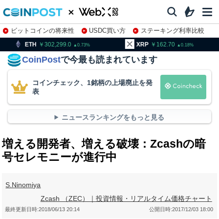
ビットコインの将来性
USDC買い方
ステーキング利率比較
株特集・関連銘柄
02,299.0
XRP
162.70
BNB
9
0.73
0.18
CoinPost
で今最も読まれています
コインチェック、1銘柄の上場廃止を発
表
ニュースランキングをもっと見る
増える開発者、増える破壊：Zcashの暗
号セレモニーが進行中
S.Ninomiya
Zcash （ZEC）｜投資情報・リアルタイム価格チャート
最終更新日時:
2018/06/13 20:14
公開日時:
2017/12/03 18:00