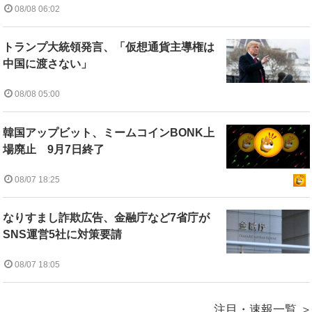
08/08 06:02
トランプ大統領発言、「仮想通貨主導権は
中国に渡さない」
08/08 05:00
韓国アップビット、ミームコインBONK上
場廃止 9月7日終了
08/07 18:25
なりすまし詐欺広告、金融庁など7省庁が
SNS運営5社に対策要請
08/07 18:05
注目・速報一覧