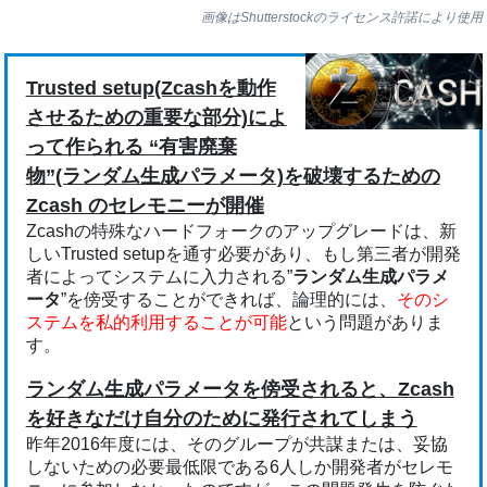
画像はShutterstockのライセンス許諾により使用
Trusted setup(Zcashを動作
させるための重要な部分)によ
って作られる “有害廃棄
物”(ランダム生成パラメータ)を破壊するための
Zcash のセレモニーが開催
Zcashの特殊なハードフォークのアップグレードは、新
しいTrusted setupを通す必要があり、もし第三者が開発
者によってシステムに入力される”
ランダム生成パラメ
ータ
”を傍受することができれば、論理的には、
そのシ
ステムを私的利用することが可能
という問題がありま
す。
ランダム生成パラメータを傍受されると、Zcash
を好きなだけ自分のために発行されてしまう
昨年2016年度には、そのグループが共謀または、妥協
しないための必要最低限である6人しか開発者がセレモ