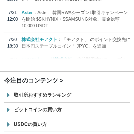
7/31
Aster
Aster、韓国RWAシーズン1取引キャンペーン
12:00
を開始 $SKHYNIX・$SAMSUNG対象、賞金総額
10,000 USDT
7/30
株式会社モアクト
「モアクト」 のポイント交換先に
18:30
日本円ステーブルコイン「 JPYC」を追加
7/29
SBI VCトレード株式会社
信託型円建てステーブル
19:30
コイン「JPYSC」徹底解説セミナーを開催
今注目のコンテンツ
取引所おすすめランキング
ビットコインの買い方
USDCの買い方