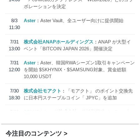
ボレーションを決定
8/3
Aster
Aster Vault、全ユーザー向けに提供開始
11:30
7/31
株式会社ANAPホールディングス
ANAP が大型イ
13:00
ベント「BITCOIN JAPAN 2026」開催決定
7/31
Aster
Aster、韓国RWAシーズン1取引キャンペーン
12:00
を開始 $SKHYNIX・$SAMSUNG対象、賞金総額
10,000 USDT
7/30
株式会社モアクト
「モアクト」 のポイント交換先
18:30
に日本円ステーブルコイン「 JPYC」を追加
7/29
SBI VCトレード株式会社
信託型円建てステーブル
19:30
コイン「JPYSC」徹底解説セミナーを開催
今注目のコンテンツ