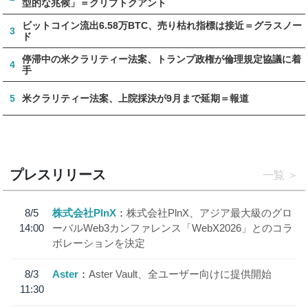
型的な兆候」＝クリプトクアント
ビットコイン流出6.58万BTC、売り枯れ指標は接近＝グラスノー
3
ド
停滞中の米クラリティー法案、トランプ政権が倫理規定協議に着
4
手
5
米クラリティー法案、上院採決が9月まで延期＝報道
プレスリリース
一覧
8/5
株式会社PlnX
株式会社PlnX、アジア最大級のグロ
14:00
ーバルWeb3カンファレンス「WebX2026」とのコラ
ボレーションを決定
8/3
Aster
Aster Vault、全ユーザー向けに提供開始
11:30