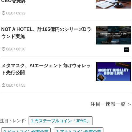
CEOを提訴
08/07 09:32
NOT A HOTEL、計165億円のシリーズDラ
ウンド実施
08/07 08:10
メタマスク、AIエージェント向けウォレッ
ト先行公開
08/07 07:55
注目・速報一覧
注目トレンド:
1.円ステーブルコイン「JPYC」
2.ビットコイン保有企業
3.アルトコイン保有企業