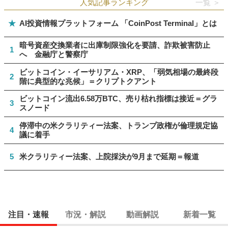
人気記事ランキング
一覧 ＞
★
AI投資情報プラットフォーム 「CoinPost Terminal」とは
暗号資産交換業者に出庫制限強化を要請、詐欺被害防止
1
へ 金融庁と警察庁
ビットコイン・イーサリアム・XRP、「弱気相場の最終段
2
階に典型的な兆候」＝クリプトクアント
ビットコイン流出6.58万BTC、売り枯れ指標は接近＝グラ
3
スノード
停滞中の米クラリティー法案、トランプ政権が倫理規定協
4
議に着手
5
米クラリティー法案、上院採決が9月まで延期＝報道
注目・速報
市況・解説
動画解説
新着一覧