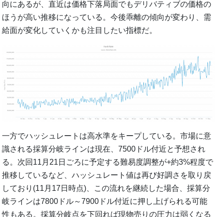
向にあるが、直近は価格下落局面でもデリバティブの価格の
ほうが高い推移になっている。今後乖離の傾向が変わり、需
給面が変化していくかも注目したい指標だ。
一方でハッシュレートは高水準をキープしている。市場に意
識される採算分岐ラインは現在、7500ドル付近と予想され
る。次回11月21日ごろに予定する難易度調整が+約3%程度で
推移しているなど、ハッシュレート値は再び好調さを取り戻
しており(11月17日時点)、この流れを継続した場合、採算分
岐ラインは7800ドル～7900ドル付近に押し上げられる可能
性もある。採算分岐点を下回れば現物売りの圧力は弱くなる