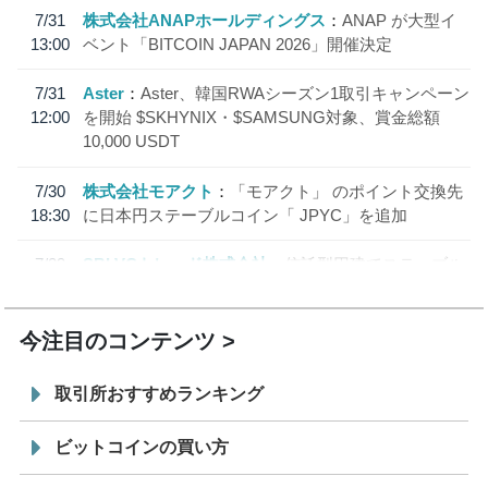
7/31
株式会社ANAPホールディングス
ANAP が大型イ
13:00
ベント「BITCOIN JAPAN 2026」開催決定
7/31
Aster
Aster、韓国RWAシーズン1取引キャンペーン
12:00
を開始 $SKHYNIX・$SAMSUNG対象、賞金総額
10,000 USDT
7/30
株式会社モアクト
「モアクト」 のポイント交換先
18:30
に日本円ステーブルコイン「 JPYC」を追加
7/29
SBI VCトレード株式会社
信託型円建てステーブル
19:30
コイン「JPYSC」徹底解説セミナーを開催
今注目のコンテンツ
取引所おすすめランキング
ビットコインの買い方