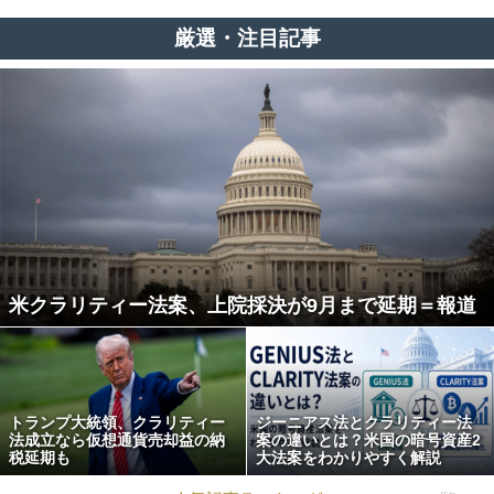
厳選・注目記事
米クラリティー法案、上院採決が9月まで延期＝報道
トランプ大統領、クラリティー
ジーニアス法とクラリティー法
法成立なら仮想通貨売却益の納
案の違いとは？米国の暗号資産2
税延期も
大法案をわかりやすく解説