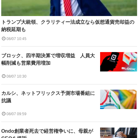
トランプ大統領、クラリティー法成立なら仮想通貨売却益の
納税延期も
08/07 10:45
ブロック、四半期決算で増収増益 人員大
幅削減も営業費用増加
08/07 10:30
カルシ、ネットフリックス予測市場番組に
抗議
08/07 09:59
Ondo創業者死去で経営権争いに、母親が