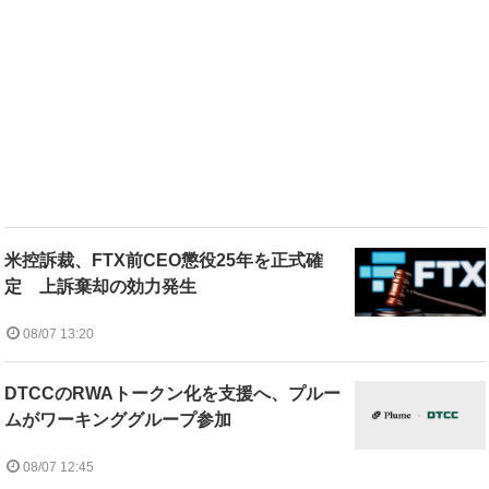
米控訴裁、FTX前CEO懲役25年を正式確
定 上訴棄却の効力発生
08/07 13:20
DTCCのRWAトークン化を支援へ、プルー
ムがワーキンググループ参加
08/07 12:45