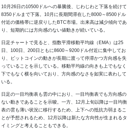
10月26日の10500ドルへの暴騰後、じわじわと下落を続けて
8350ドルまで下落。10月に長期間滞在した8000～8500ドル
付近の価格帯に逆戻りしたBTC市場。出来高は減少傾向であ
り、短期的には方向感のない値動きが続いている。
日足チャートで見ると、指数平滑移動平均線（EMA）は25
日、100日、200日ともに8600～9200ドル付近に集中してお
り、ビットコインの動きが長期に渡って停滞かつ方向感を失
っていることを示している。移動平均線の向きも上でもなく
下でもなく横を向いており、方向感のなさを如実に表わして
いる。
日足の一目均衡表も雲の中におり、一目均衡表でも方向感の
ない動きであることを示唆。一方、12月上旬以降は一目均衡
表の雲も薄い状況に移行するため、上下への抵抗力弱まるこ
とが予想されるため、12月以降は新たな方向性が生まれるタ
イミングと考えることもできる。