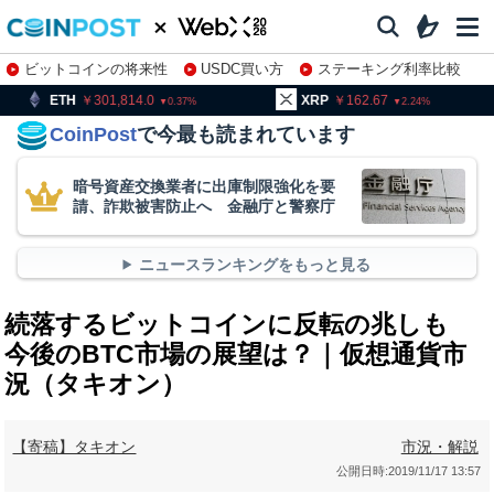
ビットコインの将来性
USDC買い方
ステーキング利率比較
株特集・関連銘柄
01,814.0
XRP
162.67
BNB
9
0.37
2.24
CoinPost
で今最も読まれています
暗号資産交換業者に出庫制限強化を要
請、詐欺被害防止へ 金融庁と警察庁
ニュースランキングをもっと見る
続落するビットコインに反転の兆しも
今後のBTC市場の展望は？｜仮想通貨市
況（タキオン）
【寄稿】タキオン
市況・解説
公開日時:
2019/11/17 13:57