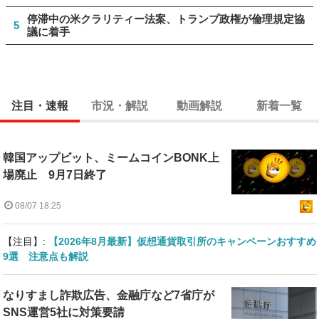
停滞中の米クラリティー法案、トランプ政権が倫理規定協
5
議に着手
注目・速報
市況・解説
動画解説
新着一覧
韓国アップビット、ミームコインBONK上
場廃止 9月7日終了
08/07 18:25
【注目】:
【2026年8月最新】仮想通貨取引所のキャンペーンおすすめ
9選 注意点も解説
なりすまし詐欺広告、金融庁など7省庁が
SNS運営5社に対策要請