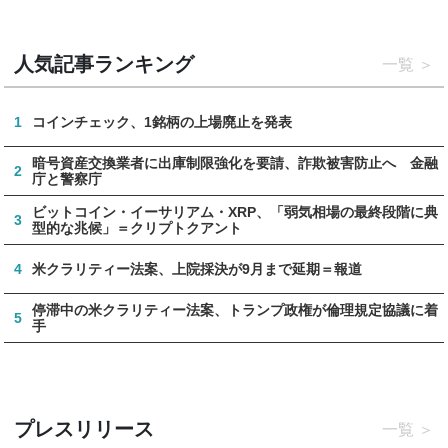
人気記事ランキング
一覧
1
コインチェック、1銘柄の上場廃止を発表
暗号資産交換業者に出庫制限強化を要請、詐欺被害防止へ 金融
2
庁と警察庁
ビットコイン・イーサリアム・XRP、「弱気相場の最終段階に典
3
型的な兆候」＝クリプトクアント
4
米クラリティー法案、上院採決が9月まで延期＝報道
停滞中の米クラリティー法案、トランプ政権が倫理規定協議に着
5
手
プレスリリース
一覧