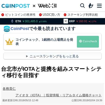
ビットコインの将来性
USDC買い方
ステーキング利率比較
株特集・関連銘柄
301,485.0
XRP
160.91
BNB
0.04
2.27
CoinPost
で今最も読まれています
コインチェック、1銘柄の上場廃止を発
表
ニュースランキングをもっと見る
台北市がIOTAと提携を組みスマートシテ
ィ移行を目指す
各務貴仁
アイオタ（IOTA）｜投資情報・リアルタイム価格チャート
最終更新日時:
2018/05/15 12:48
公開日時:
2018/02/04 19:39