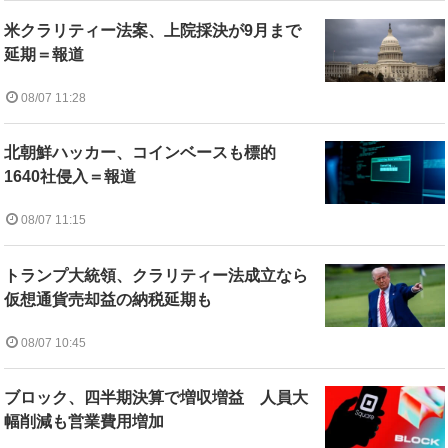
米クラリティー法案、上院採決が9月まで
延期＝報道
08/07 11:28
北朝鮮ハッカー、コインベースも標的
1640社侵入＝報道
08/07 11:15
トランプ大統領、クラリティー法成立なら
仮想通貨売却益の納税延期も
08/07 10:45
ブロック、四半期決算で増収増益 人員大
幅削減も営業費用増加