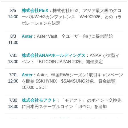
8/5
株式会社PlnX
株式会社PlnX、アジア最大級のグロ
14:00
ーバルWeb3カンファレンス「WebX2026」とのコラ
ボレーションを決定
8/3
Aster
Aster Vault、全ユーザー向けに提供開始
11:30
7/31
株式会社ANAPホールディングス
ANAP が大型イ
13:00
ベント「BITCOIN JAPAN 2026」開催決定
7/31
Aster
Aster、韓国RWAシーズン1取引キャンペーン
12:00
を開始 $SKHYNIX・$SAMSUNG対象、賞金総額
10,000 USDT
7/30
株式会社モアクト
「モアクト」 のポイント交換先
18:30
に日本円ステーブルコイン「 JPYC」を追加
7/29
SBI VCトレード株式会社
信託型円建てステーブル
19:30
コイン「JPYSC」徹底解説セミナーを開催