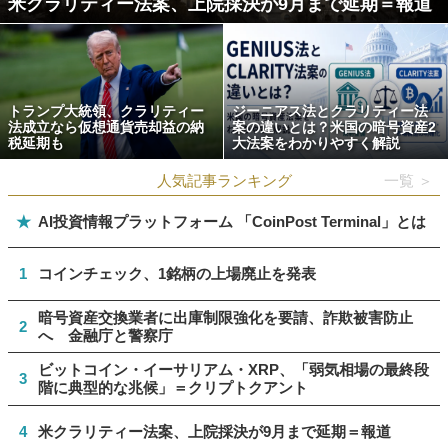
米クラリティー法案、上院採決が9月まで延期＝報道
トランプ大統領、クラリティー
ジーニアス法とクラリティー法
法成立なら仮想通貨売却益の納
案の違いとは？米国の暗号資産2
税延期も
大法案をわかりやすく解説
人気記事ランキング
一覧 ＞
★
AI投資情報プラットフォーム 「CoinPost Terminal」とは
1
コインチェック、1銘柄の上場廃止を発表
暗号資産交換業者に出庫制限強化を要請、詐欺被害防止
2
へ 金融庁と警察庁
ビットコイン・イーサリアム・XRP、「弱気相場の最終段
3
階に典型的な兆候」＝クリプトクアント
4
米クラリティー法案、上院採決が9月まで延期＝報道