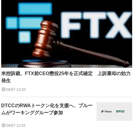
米控訴裁、FTX前CEO懲役25年を正式確定 上訴棄却の効力
発生
08/07 13:20
DTCCのRWAトークン化を支援へ、プルー
ムがワーキンググループ参加
08/07 12:45