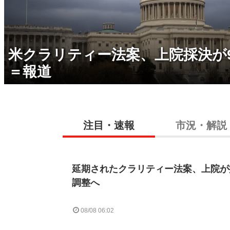
米クラリティー法案、上院採決が
＝報道
注目・速報
市況・解説
延期されたクラリティー法案、上院が
調整へ
08/08 06:02