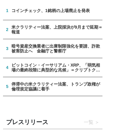
1
コインチェック、1銘柄の上場廃止を発表
米クラリティー法案、上院採決が9月まで延期＝
2
報道
暗号資産交換業者に出庫制限強化を要請、詐欺
3
被害防止へ 金融庁と警察庁
ビットコイン・イーサリアム・XRP、「弱気相
4
場の最終段階に典型的な兆候」＝クリプトクア
ント
停滞中の米クラリティー法案、トランプ政権が
5
倫理規定協議に着手
プレスリリース
一覧