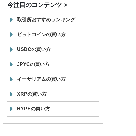
今注目のコンテンツ
7/29
SBI VCトレード株式会社
信託型円建
19:30
てステーブルコイン「JPYSC」徹底解
取引所おすすめランキング
説セミナーを開催
ビットコインの買い方
USDCの買い方
JPYCの買い方
イーサリアムの買い方
XRPの買い方
HYPEの買い方