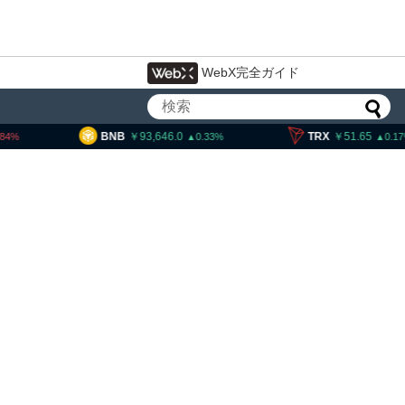
WebX完全ガイド
93,646.0
TRX
51.65
SOL
11
0.33
0.17
交換業者に出庫制限強化を
欺被害防止へ 金融庁と警