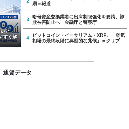
2
期＝報道
暗号資産交換業者に出庫制限強化を要請、詐
3
欺被害防止へ 金融庁と警察庁
違いと
ビットコイン・イーサリアム・XRP、「弱気
やすく解
4
相場の最終段階に典型的な兆候」＝クリプト
クアント
停滞中の米クラリティー法案、トランプ政権
5
が倫理規定協議に着手
通貨データ