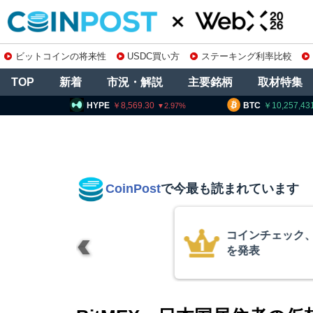
ビットコインの将来性
USDC買い方
ステーキング利率比較
TOP
新着
市況・解説
主要銘柄
取材特集
8,569.30
BTC
10,257,431
ETH
2.97
1
CoinPost
で今最も読まれています
の上場廃止
米クラリティー
月まで延期＝報