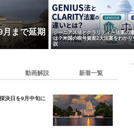
9月まで延期
ジーニアス法とクラリティー法案の
は？米国の暗号資産2大法案をわかり
説
動画解説
新着一覧
採決日を9月中旬に