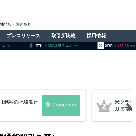
株特集・関連銘柄
プレスリリース
取引所比較
採用情報
302,345.0
XRP
161.89
BNB
0.57
0.84
法案、上院採決が9
暗号資産
道
要請、詐
察庁