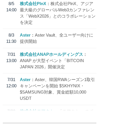
8/5
株式会社PlnX
株式会社PlnX、アジア
14:00
最大級のグローバルWeb3カンファレン
ス「WebX2026」とのコラボレーション
を決定
8/3
Aster
Aster Vault、全ユーザー向けに
11:30
提供開始
7/31
株式会社ANAPホールディングス
13:00
ANAP が大型イベント「BITCOIN
JAPAN 2026」開催決定
7/31
Aster
Aster、韓国RWAシーズン1取引
12:00
キャンペーンを開始 $SKHYNIX・
$SAMSUNG対象、賞金総額10,000
USDT
7/30
株式会社モアクト
「モアクト」 のポ
18:30
イント交換先に日本円ステーブルコイン
「 JPYC」を追加