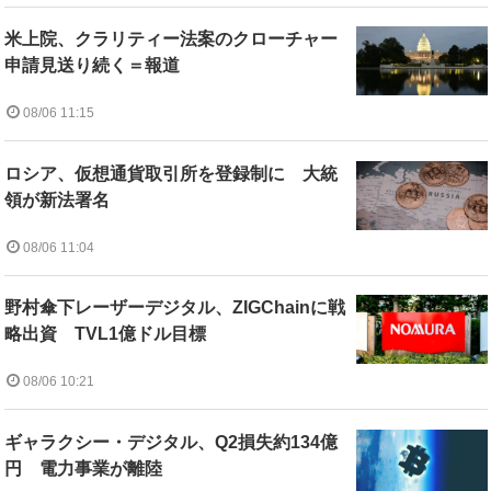
米上院、クラリティー法案のクローチャー
申請見送り続く＝報道
08/06 11:15
ロシア、仮想通貨取引所を登録制に 大統
領が新法署名
08/06 11:04
野村傘下レーザーデジタル、ZIGChainに戦
略出資 TVL1億ドル目標
08/06 10:21
ギャラクシー・デジタル、Q2損失約134億
円 電力事業が離陸