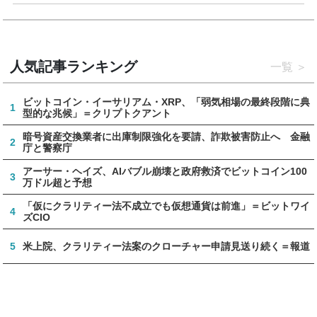
人気記事ランキング
一覧
ビットコイン・イーサリアム・XRP、「弱気相場の最終段階に典
1
型的な兆候」＝クリプトクアント
暗号資産交換業者に出庫制限強化を要請、詐欺被害防止へ 金融
2
庁と警察庁
アーサー・ヘイズ、AIバブル崩壊と政府救済でビットコイン100
3
万ドル超と予想
「仮にクラリティー法不成立でも仮想通貨は前進」＝ビットワイ
4
ズCIO
5
米上院、クラリティー法案のクローチャー申請見送り続く＝報道