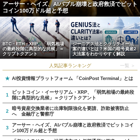
アーサー・ヘイズ、AIバブル崩壊と政府救済でビット
コイン100万ドル超と予想
BTC・ETH・XRP、「弱気相場
ジーニアス法とクラリティー法
の最終段階に典型的な兆候」＝
案の違いとは？米国の暗号資産2
クリプトクアント
大法案をわかりやすく解説
人気記事ランキング
一覧 ＞
★
AI投資情報プラットフォーム 「CoinPost Terminal」とは
ビットコイン・イーサリアム・XRP、「弱気相場の最終段
1
階に典型的な兆候」＝クリプトクアント
暗号資産交換業者に出庫制限強化を要請、詐欺被害防止
2
へ 金融庁と警察庁
アーサー・ヘイズ、AIバブル崩壊と政府救済でビットコイ
3
ン100万ドル超と予想