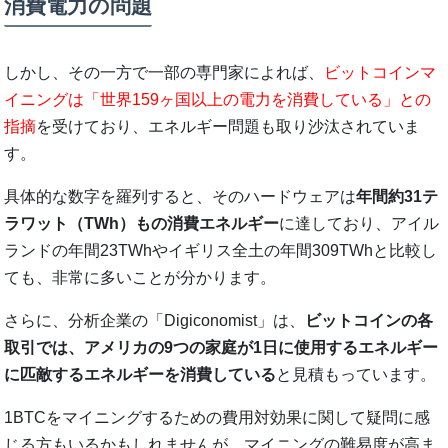
消費電力の問題
しかし、その一方で一部の専門家によれば、
ビットコインマ
イニングは「世界159ヶ国以上の電力を消費している」との
指摘
を受けており、エネルギー問題も取り沙汰されていま
す。
具体的な数字を羅列すると、そのハードウェアは
年間約31テ
ラワット（TWh）もの消費エネルギー
に達しており、アイル
ランドの年間23TWhやイギリス全土の年間309TWhと比較し
ても、非常に多いことが分かります。
さらに、分析企業の「Digiconomist」は、
ビットコインの各
取引では、アメリカの9つの家庭が1日に使用するエネルギー
に匹敵するエネルギーを消費している
と見積もっています。
1BTCをマイニングするための費用対効果に関して疑問に感
じる方もいるかもしれませんが、マイニングの難易度が高ま