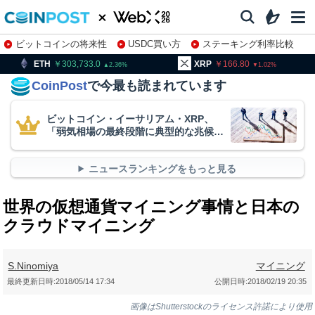
ビットコインの将来性
USDC買い方
ステーキング利率比較
株特集・関連銘柄
303,733.0
XRP
166.80
BNB
9
2.36
1.02
CoinPost
で今最も読まれています
ビットコイン・イーサリアム・XRP、
「弱気相場の最終段階に典型的な兆候」
＝クリプトクアント
ニュースランキングをもっと見る
世界の仮想通貨マイニング事情と日本の
クラウドマイニング
S.Ninomiya
マイニング
最終更新日時:
2018/05/14 17:34
公開日時:
2018/02/19 20:35
画像はShutterstockのライセンス許諾により使用