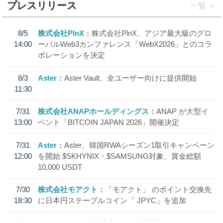
プレスリリース
一覧
8/5
株式会社PlnX
株式会社PlnX、アジア最大級のグロ
14:00
ーバルWeb3カンファレンス「WebX2026」とのコラ
ボレーションを決定
8/3
Aster
Aster Vault、全ユーザー向けに提供開始
11:30
7/31
株式会社ANAPホールディングス
ANAP が大型イ
13:00
ベント「BITCOIN JAPAN 2026」開催決定
7/31
Aster
Aster、韓国RWAシーズン1取引キャンペーン
12:00
を開始 $SKHYNIX・$SAMSUNG対象、賞金総額
10,000 USDT
7/30
株式会社モアクト
「モアクト」 のポイント交換先
18:30
に日本円ステーブルコイン「 JPYC」を追加