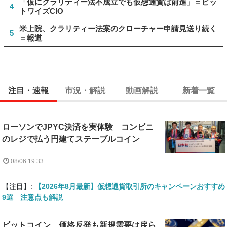
「仮にクラリティー法不成立でも仮想通貨は前進」＝ビッ
4
トワイズCIO
米上院、クラリティー法案のクローチャー申請見送り続く
5
＝報道
注目・速報
市況・解説
動画解説
新着一覧
ローソンでJPYC決済を実体験 コンビニ
のレジで払う円建てステーブルコイン
08/06 19:33
【注目】:
【2026年8月最新】仮想通貨取引所のキャンペーンおすすめ
9選 注意点も解説
ビットコイン、価格反発も新規需要は戻ら