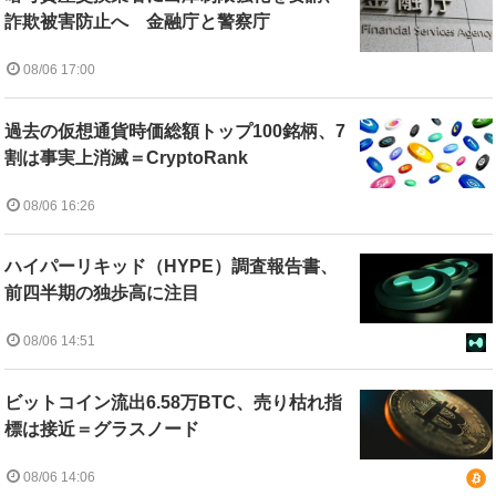
詐欺被害防止へ 金融庁と警察庁
08/06 17:00
過去の仮想通貨時価総額トップ100銘柄、7
割は事実上消滅＝CryptoRank
08/06 16:26
ハイパーリキッド（HYPE）調査報告書、
前四半期の独歩高に注目
08/06 14:51
ビットコイン流出6.58万BTC、売り枯れ指
標は接近＝グラスノード
08/06 14:06