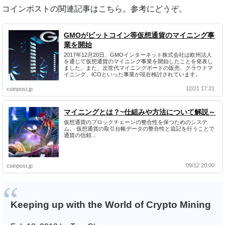
コインポストの関連記事はこちら。参考にどうぞ。
GMOがビットコイン等仮想通貨のマイニング事
業を開始
2017年12月20日、GMOインターネット株式会社は欧州法人
を通じて仮想通貨のマイニング事業を開始したことを発表し
ました。また、次世代マイニングボードの販売、クラウドマ
イニング、ICOといった事業が現在検討されています。
12/21 17:21
coinpost.jp
マイニングとは？~仕組みや方法について解説～
仮想通貨のブロックチェーンの整合性を保つためのシステ
ム。 仮想通貨の取引台帳データの整合性と追記を行うことで
通貨の信頼...
09/12 20:00
coinpost.jp
Keeping up with the World of Crypto Mining