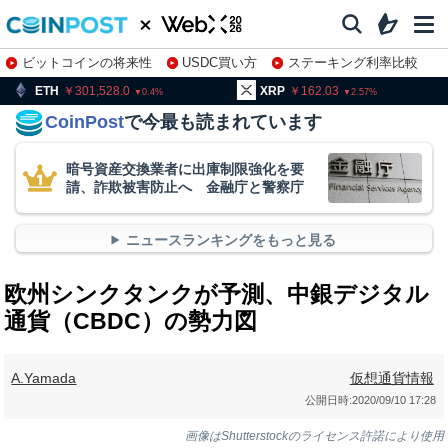
ビットコインの将来性
USDC買い方
ステーキング利率比較
株特集・関連銘柄
301,528.0
XRP
162.03
BNB
9
0.4
2.57
CoinPost
で今最も読まれています
暗号資産交換業者に出庫制限強化を要
請、詐欺被害防止へ 金融庁と警察庁
ニュースランキングをもっと見る
欧州シンクタンクが予測、中銀デジタル
通貨（CBDC）の勢力図
A.Yamada
仮想通貨情報
公開日時:
2020/09/10 17:28
画像はShutterstockのライセンス許諾により使用