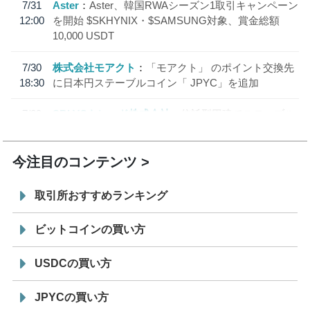
7/31
Aster
Aster、韓国RWAシーズン1取引キャンペーン
12:00
を開始 $SKHYNIX・$SAMSUNG対象、賞金総額
10,000 USDT
7/30
株式会社モアクト
「モアクト」 のポイント交換先
18:30
に日本円ステーブルコイン「 JPYC」を追加
7/29
SBI VCトレード株式会社
信託型円建てステーブル
19:30
コイン「JPYSC」徹底解説セミナーを開催
今注目のコンテンツ
取引所おすすめランキング
ビットコインの買い方
USDCの買い方
JPYCの買い方