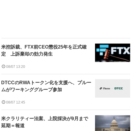
米控訴裁、FTX前CEO懲役25年を正式確
定 上訴棄却の効力発生
08/07 13:20
DTCCのRWAトークン化を支援へ、プルー
ムがワーキンググループ参加
08/07 12:45
米クラリティー法案、上院採決が9月まで
延期＝報道