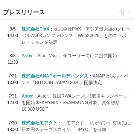
プレスリリース
一覧
8/5
株式会社PlnX
株式会社PlnX、アジア最大級のグロー
14:00
バルWeb3カンファレンス「WebX2026」とのコラボ
レーションを決定
8/3
Aster
Aster Vault、全ユーザー向けに提供開始
11:30
7/31
株式会社ANAPホールディングス
ANAP が大型イベ
13:00
ント「BITCOIN JAPAN 2026」開催決定
7/31
Aster
Aster、韓国RWAシーズン1取引キャンペーン
12:00
を開始 $SKHYNIX・$SAMSUNG対象、賞金総額
10,000 USDT
7/30
株式会社モアクト
「モアクト」 のポイント交換先に
18:30
日本円ステーブルコイン「 JPYC」を追加