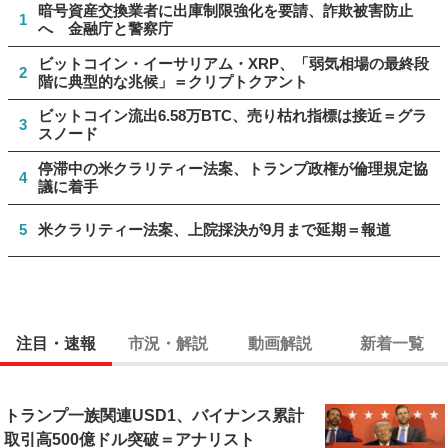
暗号資産交換業者に出庫制限強化を要請、詐欺被害防止
1
へ 金融庁と警察庁
ビットコイン・イーサリアム・XRP、「弱気相場の最終段
2
階に典型的な兆候」＝クリプトクアント
ビットコイン流出6.58万BTC、売り枯れ指標は接近＝グラ
3
スノード
停滞中の米クラリティー法案、トランプ政権が倫理規定協
4
議に着手
5
米クラリティー法案、上院採決が9月まで延期＝報道
注目・速報
市況・解説
動画解説
新着一覧
トランプ一族関連USD1、バイナンス累計
取引高500億ドル突破＝アナリスト