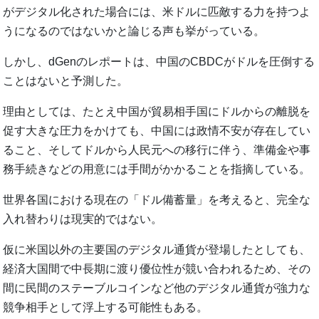
がデジタル化された場合には、米ドルに匹敵する力を持つよ
うになるのではないかと論じる声も挙がっている。
しかし、dGenのレポートは、中国のCBDCがドルを圧倒する
ことはないと予測した。
理由としては、たとえ中国が貿易相手国にドルからの離脱を
促す大きな圧力をかけても、中国には政情不安が存在してい
ること、そしてドルから人民元への移行に伴う、準備金や事
務手続きなどの用意には手間がかかることを指摘している。
世界各国における現在の「ドル備蓄量」を考えると、完全な
入れ替わりは現実的ではない。
仮に米国以外の主要国のデジタル通貨が登場したとしても、
経済大国間で中長期に渡り優位性が競い合われるため、その
間に民間のステーブルコインなど他のデジタル通貨が強力な
競争相手として浮上する可能性もある。