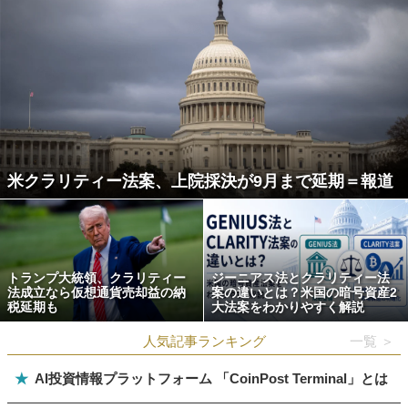
米クラリティー法案、上院採決が9月まで延期＝報道
トランプ大統領、クラリティー
ジーニアス法とクラリティー法
法成立なら仮想通貨売却益の納
案の違いとは？米国の暗号資産2
税延期も
大法案をわかりやすく解説
人気記事ランキング
一覧 ＞
★
AI投資情報プラットフォーム 「CoinPost Terminal」とは