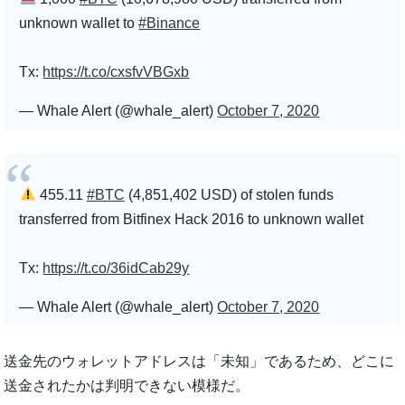
unknown wallet to
#Binance
Tx:
https://t.co/cxsfvVBGxb
— Whale Alert (@whale_alert)
October 7, 2020
455.11
#BTC
(4,851,402 USD) of stolen funds
transferred from Bitfinex Hack 2016 to unknown wallet
Tx:
https://t.co/36idCab29y
— Whale Alert (@whale_alert)
October 7, 2020
送金先のウォレットアドレスは「未知」であるため、どこに
送金されたかは判明できない模様だ。