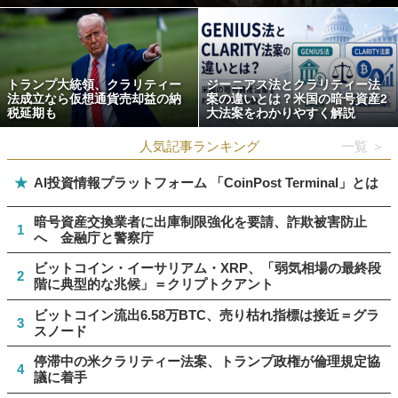
トランプ大統領、クラリティー
ジーニアス法とクラリティー法
法成立なら仮想通貨売却益の納
案の違いとは？米国の暗号資産2
税延期も
大法案をわかりやすく解説
人気記事ランキング
一覧 ＞
★
AI投資情報プラットフォーム 「CoinPost Terminal」とは
暗号資産交換業者に出庫制限強化を要請、詐欺被害防止
1
へ 金融庁と警察庁
ビットコイン・イーサリアム・XRP、「弱気相場の最終段
2
階に典型的な兆候」＝クリプトクアント
ビットコイン流出6.58万BTC、売り枯れ指標は接近＝グラ
3
スノード
停滞中の米クラリティー法案、トランプ政権が倫理規定協
4
議に着手