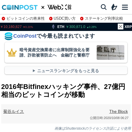
ビットコインの将来性
USDC買い方
ステーキング利率比較
株特集・関連銘柄
,180,827
ETH
300,871.0
XRP
1
0.21
0.28
CoinPost
で今最も読まれています
暗号資産交換業者に出庫制限強化を要
請、詐欺被害防止へ 金融庁と警察庁
ニュースランキングをもっと見る
2016年Bitfinexハッキング事件、27億円
相当のビットコインが移動
菊谷ルイス
The Block
公開日時:
2020/10/08 06:27
画像はShutterstockのライセンス許諾により使用