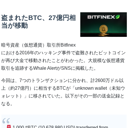
盗まれたBTC、27億円相
当が移動
暗号資産（仮想通貨）取引所Bitfinex
における2016年のハッキング事件で盗難されたビットコイン
が再び大金で移動されたことがわかった。大規模な仮想通貨
取引を追跡するWhale AlertがSNSに掲載した。
今回は、7つのトランザクションに分かれ、計2600万ドル以
上（約27億円）に相当するBTCが「unknown wallet（未知ウ
ォレット）」に移されていた。以下がその一部の送金記録と
なる。
1,000
#BTC
(10,678,980 USD) transferred from