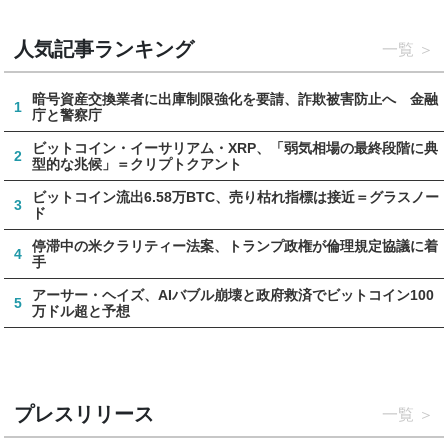
人気記事ランキング
一覧
暗号資産交換業者に出庫制限強化を要請、詐欺被害防止へ 金融
1
庁と警察庁
ビットコイン・イーサリアム・XRP、「弱気相場の最終段階に典
2
型的な兆候」＝クリプトクアント
ビットコイン流出6.58万BTC、売り枯れ指標は接近＝グラスノー
3
ド
停滞中の米クラリティー法案、トランプ政権が倫理規定協議に着
4
手
アーサー・ヘイズ、AIバブル崩壊と政府救済でビットコイン100
5
万ドル超と予想
プレスリリース
一覧