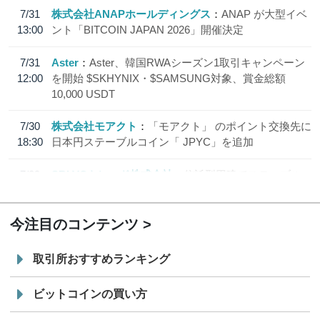
7/31
株式会社ANAPホールディングス
ANAP が大型イベ
13:00
ント「BITCOIN JAPAN 2026」開催決定
7/31
Aster
Aster、韓国RWAシーズン1取引キャンペーン
12:00
を開始 $SKHYNIX・$SAMSUNG対象、賞金総額
10,000 USDT
7/30
株式会社モアクト
「モアクト」 のポイント交換先に
18:30
日本円ステーブルコイン「 JPYC」を追加
7/29
SBI VCトレード株式会社
信託型円建てステーブル
19:30
コイン「JPYSC」徹底解説セミナーを開催
今注目のコンテンツ
取引所おすすめランキング
ビットコインの買い方