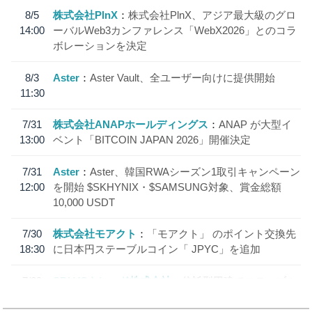
8/5
株式会社PlnX
株式会社PlnX、アジア最大級のグロ
14:00
ーバルWeb3カンファレンス「WebX2026」とのコラ
ボレーションを決定
8/3
Aster
Aster Vault、全ユーザー向けに提供開始
11:30
7/31
株式会社ANAPホールディングス
ANAP が大型イ
13:00
ベント「BITCOIN JAPAN 2026」開催決定
7/31
Aster
Aster、韓国RWAシーズン1取引キャンペーン
12:00
を開始 $SKHYNIX・$SAMSUNG対象、賞金総額
10,000 USDT
7/30
株式会社モアクト
「モアクト」 のポイント交換先
18:30
に日本円ステーブルコイン「 JPYC」を追加
7/29
SBI VCトレード株式会社
信託型円建てステーブル
19:30
コイン「JPYSC」徹底解説セミナーを開催