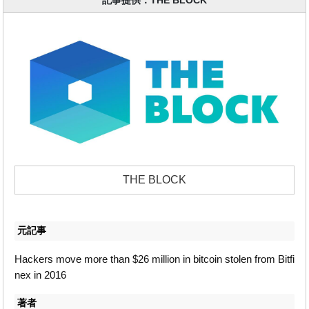
記事提供：THE BLOCK
THE BLOCK
元記事
Hackers move more than $26 million in bitcoin stolen from Bitfi
nex in 2016
著者