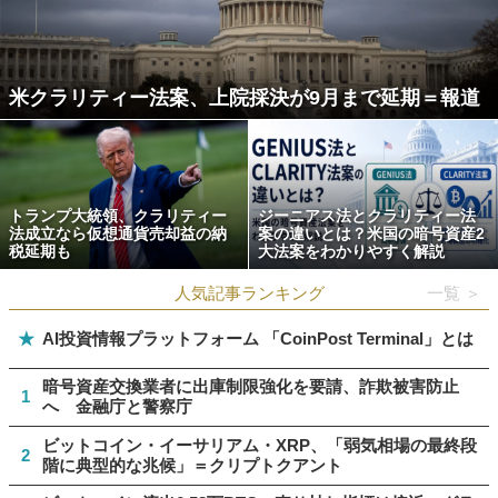
米クラリティー法案、上院採決が9月まで延期＝報道
トランプ大統領、クラリティー
ジーニアス法とクラリティー法
法成立なら仮想通貨売却益の納
案の違いとは？米国の暗号資産2
税延期も
大法案をわかりやすく解説
人気記事ランキング
一覧 ＞
★
AI投資情報プラットフォーム 「CoinPost Terminal」とは
暗号資産交換業者に出庫制限強化を要請、詐欺被害防止
1
へ 金融庁と警察庁
ビットコイン・イーサリアム・XRP、「弱気相場の最終段
2
階に典型的な兆候」＝クリプトクアント