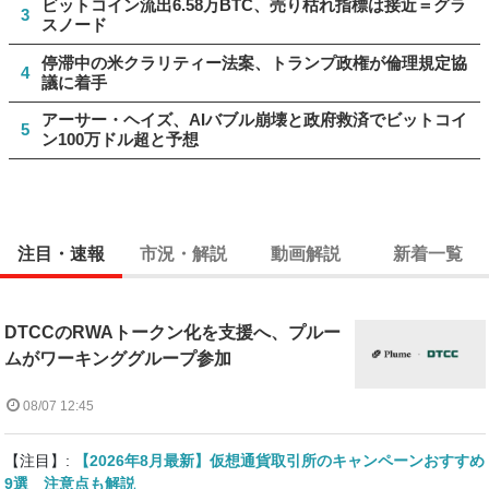
ビットコイン流出6.58万BTC、売り枯れ指標は接近＝グラ
3
スノード
停滞中の米クラリティー法案、トランプ政権が倫理規定協
4
議に着手
アーサー・ヘイズ、AIバブル崩壊と政府救済でビットコイ
5
ン100万ドル超と予想
注目・速報
市況・解説
動画解説
新着一覧
DTCCのRWAトークン化を支援へ、プルー
ムがワーキンググループ参加
08/07 12:45
【注目】:
【2026年8月最新】仮想通貨取引所のキャンペーンおすすめ
9選 注意点も解説