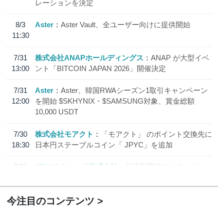
レーションを決定
8/3
Aster
Aster Vault、全ユーザー向けに提供開始
11:30
7/31
株式会社ANAPホールディングス
ANAP が大型イベ
13:00
ント「BITCOIN JAPAN 2026」開催決定
7/31
Aster
Aster、韓国RWAシーズン1取引キャンペーン
12:00
を開始 $SKHYNIX・$SAMSUNG対象、賞金総額
10,000 USDT
7/30
株式会社モアクト
「モアクト」 のポイント交換先に
18:30
日本円ステーブルコイン「 JPYC」を追加
7/29
SBI VCトレード株式会社
信託型円建てステーブル
19:30
コイン「JPYSC」徹底解説セミナーを開催
今注目のコンテンツ