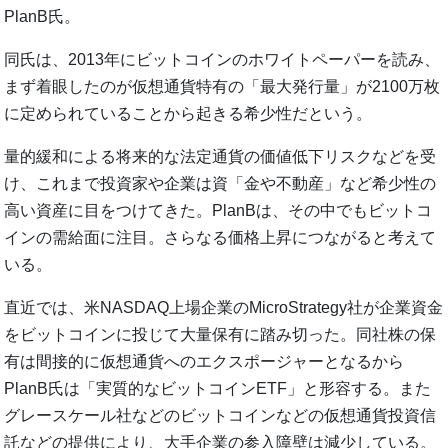
PlanB氏。
同氏は、2013年にビットコインのホワイトペーパーを読み、
まず着眼したのが仮想通貨特有の「最大発行量」が2100万枚
に定められていることから起きる希少性だという。
量的緩和による将来的な法定通貨の価値低下リスクなどを受
け、これまで投資家や企業は資「金や不動産」など希少性の
高い資産に目をつけてきた。PlanBは、その中でもビットコ
インの需給面に注目。さらなる価格上昇につながると考えて
いる。
直近では、米NASDAQ上場企業のMicroStrategy社が企業資金
をビットコインに投じて大量保有に踏み切った。同社株の保
有は間接的に仮想通貨へのエクスポージャーとなるから
PlanB氏は「実質的なビットコインETF」と形容する。また
グレースケール社などのビットコインなどの仮想通貨投資信
託などの提供により、大手企業の参入障壁は減少している。