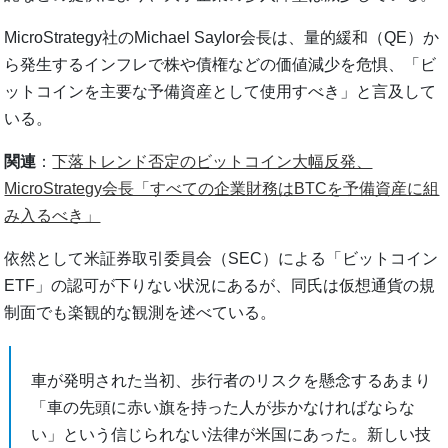
MicroStrategy社のMichael Saylor会長は、量的緩和（QE）か
ら発生するインフレで株や債権などの価値減少を危惧、「ビ
ットコインを主要な予備資産として使用すべき」と言及して
いる。
関連
：
下落トレンド否定のビットコイン大幅反発、
MicroStrategy会長「すべての企業財務はBTCを予備資産に組
み入るべき」
依然として米証券取引委員会（SEC）による「ビットコイン
ETF」の認可が下りない状況にあるが、同氏は仮想通貨の規
制面でも楽観的な観測を述べている。
車が発明された当初、歩行者のリスクを懸念するあまり
「車の先頭に赤い旗を持った人が歩かなければならな
い」という信じられない法律が米国にあった。新しい技