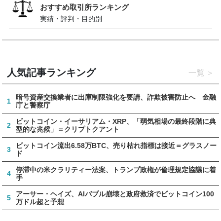
おすすめ取引所ランキング
実績・評判・目的別
人気記事ランキング
一覧
暗号資産交換業者に出庫制限強化を要請、詐欺被害防止へ 金融
1
庁と警察庁
ビットコイン・イーサリアム・XRP、「弱気相場の最終段階に典
2
型的な兆候」＝クリプトクアント
ビットコイン流出6.58万BTC、売り枯れ指標は接近＝グラスノー
3
ド
停滞中の米クラリティー法案、トランプ政権が倫理規定協議に着
4
手
アーサー・ヘイズ、AIバブル崩壊と政府救済でビットコイン100
5
万ドル超と予想