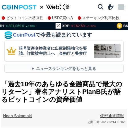
ビットコインの将来性
USDC買い方
ステーキング利率比較
株特集・関連銘柄
01,069.0
XRP
162.60
BNB
93
0.18
1.37
CoinPost
で今最も読まれています
暗号資産交換業者に出庫制限強化を要
請、詐欺被害防止へ 金融庁と警察庁
ニュースランキングをもっと見る
「過去10年のあらゆる金融商品で最大の
リターン」著名アナリストPlanB氏が語
るビットコインの資産価値
Noah Sakamaki
仮想通貨情報
公開日時:
2020/12/14 16:02