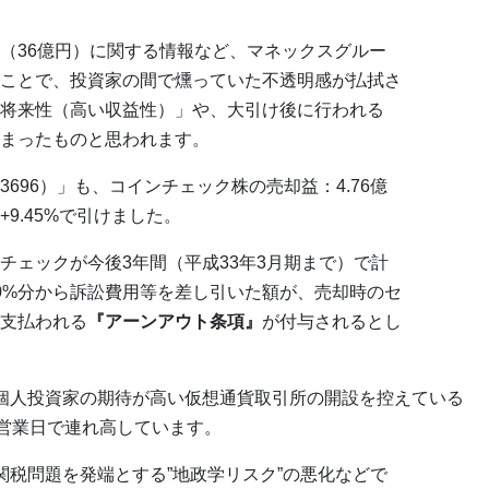
（36億円）に関する情報など、マネックスグルー
ことで、投資家の間で燻っていた不透明感が払拭さ
将来性（高い収益性）」や、大引け後に行われる
まったものと思われます。
696）」も、コインチェック株の売却益：4.76億
9.45%で引けました。
チェックが今後3年間（平成33年3月期まで）で計
0%分から訴訟費用等を差し引いた額が、売却時のセ
支払われる
『アーンアウト条項』
が付与されるとし
し、個人投資家の期待が高い仮想通貨取引所の開設を控えている
数営業日で連れ高しています。
関税問題を発端とする”地政学リスク”の悪化などで