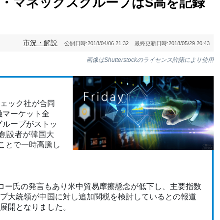
軟調・マネックスグループはS高を記録
市況・解説
公開日時:
2018/04/06 21:32
最終更新日時:
2018/05/29 20:43
画像はShutterstockのライセンス許諾により使用
ェック社が合同
融マーケット全
グループがストッ
）創設者が韓国大
たことで一時高騰し
ドロー氏の発言もあり米中貿易摩擦懸念が低下し、主要指数
プ大統領が中国に対し追加関税を検討しているとの報道
展開となりました。