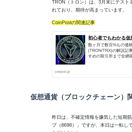
TRON（トロン）は、3月末にテスト
れており、期待が高まっています。
CoinPostの関連記事
初心者でもわかる仮
数ヶ月で数百%もの価
(TRON/TRX)の
すめの取引所まで全網
coinpost.jp
仮想通貨（ブロックチェーン）
昨日は、不確定情報を嫌気した短期筋
プ（8698）」ですが、本日は一転し