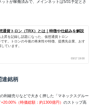
ネットが稼働済みで、メインネットは5/31予定とさ
想通貨トロン（TRX）とは｜特徴や仕組みを解説
格上昇を記録し話題になった、仮想通貨トロン
解説記事です。トロンの今後の将来性や特徴、提携先企業、おす
羅しています。
03/17 19:00
関連銘柄
の利確売りなどで大きく押した「マネックスグルー
て
+20.00%（時価総額：約1300億円）
のストップ高