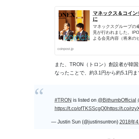
マネックス＆コイン
に
マネックスグループの
見が行われました。IP
よる会見内容（将来の
coinpost.jp
また、TRON（トロン）創設者が韓
なったことで、約3.1円から約5.1円
#TRON
is listed on
@BithumbOfficial
https://t.co/ofTKSScgQ0
https://t.co/rz
— Justin Sun (@justinsuntron)
2018年