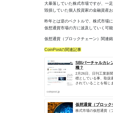
大暴落していた株式市場ですが、一足
毀損していた個人投資家の金融資産お
昨年とは逆のベクトルで、株式市場に
仮想通貨市場の方に波及していく可能
仮想通貨（ブロックチェーン）関連銘
CoinPostの関連記事
SBIバーチャルカ
種？
2月26日、日刊工業新
標としている事、取扱通
されていることを報じ
coinpost.jp
仮想通貨（ブロック
株式市場の仮想通貨（