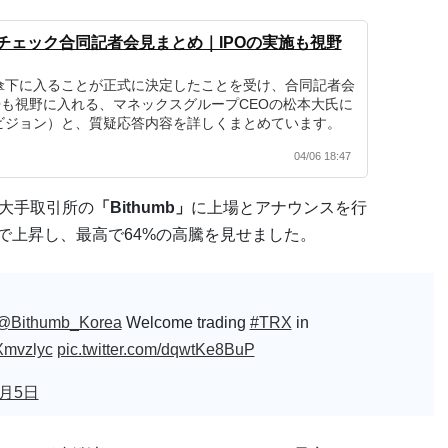
チェック合同記者会見まとめ｜IPOの実施も視野
傘下に入ることが正式に決定したことを受け、合同記者会
Oも視野に入れる、マネックスグループCEOの松本大氏に
ビジョン）と、質疑応答内容を詳しくまとめています。
04/06 18:47
国大手取引所の
「Bithumb」
に上場とアナウンスを行
まで上昇し、最高で64%の高騰を見せました。
@Bithumb_Korea
Welcome trading
#TRX
in
yXmvzlyc
pic.twitter.com/dqwtKe8BuP
4月5日