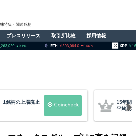
株特集・関連銘柄
プレスリリース
取引所比較
採用情報
ETH
303,084.0
XRP
164.48
0.06
0.59
のビットコインが移動、
トラ
は約10ドル
導権