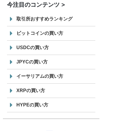
今注目のコンテンツ
7/29
SBI VCトレード株式会社
信託型円建
19:30
てステーブルコイン「JPYSC」徹底解
取引所おすすめランキング
説セミナーを開催
ビットコインの買い方
USDCの買い方
JPYCの買い方
イーサリアムの買い方
XRPの買い方
HYPEの買い方