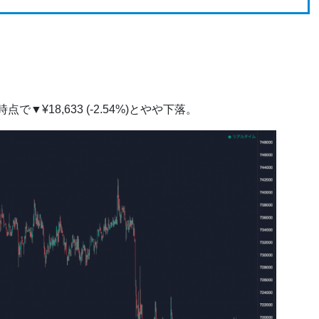
点で▼¥18,633 (-2.54%)とやや下落。