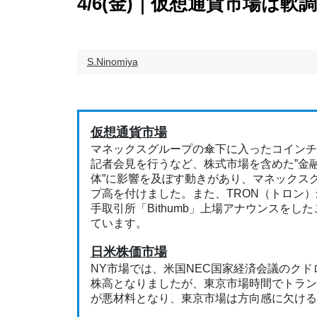
4/6(金)｜仮想通貨市場は
S.Ninomiya
仮想通貨市場
マネックスグループの傘下に入ったコインチ
記者会見を行うなど、株式市場を含めた”金
体”に影響を及ぼす動きがあり、マネックス
プ高を付けました。また、TRON（トロン
手取引所「Bithumb」上場アナウンスをし
ています。
日米株価市場
NY市場では、米国NEC国家経済会議のク
株高となりましたが、東京市場時間でトラン
が悪材料となり、東京市場は方向感に欠ける