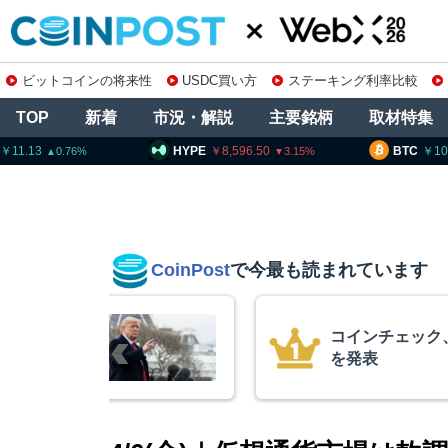
ビットコインの将来性
USDC買い方
ステーキング利率比較
TOP
新着
市況・解説
主要銘柄
取材特集
HYPE
8,596.50
BTC
10,263,020
3.15
0.1
CoinPost
で今最も読まれています
銘柄の上場廃止
15年間休眠
平均取得単価