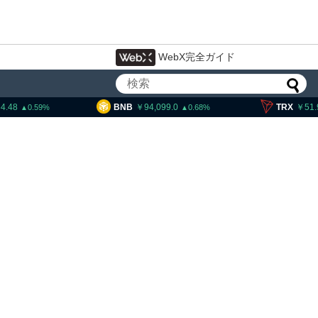
WebX完全ガイド
BNB
94,099.0
TRX
51.90
0.68
0.43
ンプ大統領発言、「仮想通貨主
は中国に渡さない」