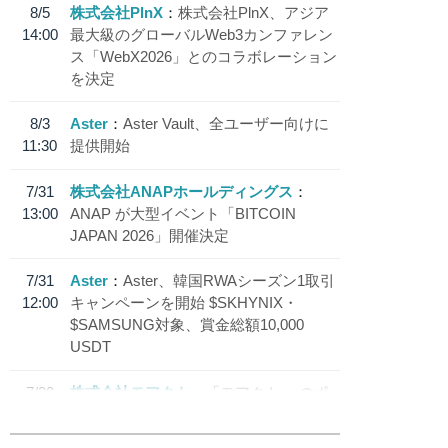
8/5
株式会社PlnX
株式会社PlnX、アジア
14:00
最大級のグローバルWeb3カンファレン
ス「WebX2026」とのコラボレーション
を決定
8/3
Aster
Aster Vault、全ユーザー向けに
11:30
提供開始
7/31
株式会社ANAPホールディングス
13:00
ANAP が大型イベント「BITCOIN
JAPAN 2026」開催決定
7/31
Aster
Aster、韓国RWAシーズン1取引
12:00
キャンペーンを開始 $SKHYNIX・
$SAMSUNG対象、賞金総額10,000
USDT
7/30
株式会社モアクト
「モアクト」 のポ
18:30
イント交換先に日本円ステーブルコイン
「 JPYC」を追加