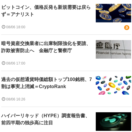
ビットコイン、価格反発も新規需要は戻ら
ず＝アナリスト
08/06 18:00
暗号資産交換業者に出庫制限強化を要請、
詐欺被害防止へ 金融庁と警察庁
08/06 17:00
過去の仮想通貨時価総額トップ100銘柄、7
割は事実上消滅＝CryptoRank
08/06 16:26
ハイパーリキッド（HYPE）調査報告書、
前四半期の独歩高に注目