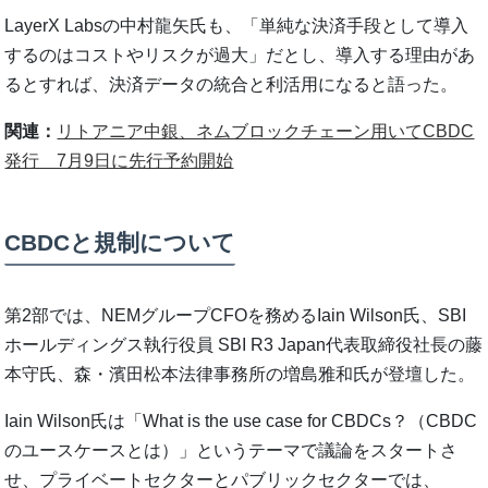
LayerX Labsの中村龍矢氏も、「単純な決済手段として導入
するのはコストやリスクが過大」だとし、導入する理由があ
るとすれば、決済データの統合と利活用になると語った。
関連：
リトアニア中銀、ネムブロックチェーン用いてCBDC
発行 7月9日に先行予約開始
CBDCと規制について
第2部では、NEMグループCFOを務めるIain Wilson氏、SBI
ホールディングス執行役員 SBI R3 Japan代表取締役社長の藤
本守氏、森・濱田松本法律事務所の増島雅和氏が登壇した。
Iain Wilson氏は「What is the use case for CBDCs？（CBDC
のユースケースとは）」というテーマで議論をスタートさ
せ、プライベートセクターとパブリックセクターでは、