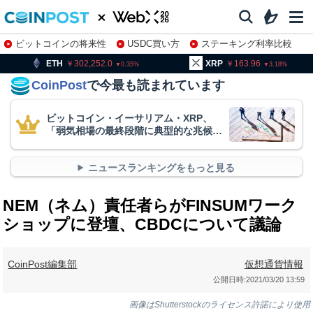
ビットコインの将来性
USDC買い方
ステーキング利率比較
株特集・関連銘柄
302,252.0
XRP
163.96
BNB
0.35
3.18
CoinPost
で今最も読まれています
ビットコイン・イーサリアム・XRP、
「弱気相場の最終段階に典型的な兆候」
＝クリプトクアント
ニュースランキングをもっと見る
NEM（ネム）責任者らがFINSUMワーク
ショップに登壇、CBDCについて議論
CoinPost編集部
仮想通貨情報
公開日時:
2021/03/20 13:59
画像はShutterstockのライセンス許諾により使用