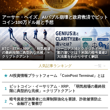
アーサー・ヘイズ、AIバブル崩壊と政府救済でビット
コイン100万ドル超と予想
BTC・ETH・XRP、「弱気相場
ジーニアス法とクラリティー法
の最終段階に典型的な兆候」＝
案の違いとは？米国の暗号資産2
クリプトクアント
大法案をわかりやすく解説
人気記事ランキング
一覧 ＞
★
AI投資情報プラットフォーム 「CoinPost Terminal」とは
ビットコイン・イーサリアム・XRP、「弱気相場の最終段
1
階に典型的な兆候」＝クリプトクアント
暗号資産交換業者に出庫制限強化を要請、詐欺被害防止
2
へ 金融庁と警察庁