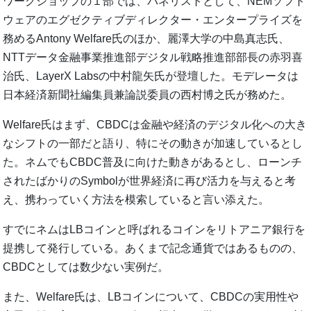
ワークショップの１部では、パネリストとして、NEMソフト
ウェアのエグゼクティブディレクター・エンタープライズを
務めるAntony Welfare氏のほか、麗澤大学の中島真志氏、
NTTデータ金融事業推進部デジタル戦略推進部部長の赤羽喜
治氏、LayerX Labsの中村龍矢氏が登壇した。モデレータは
日本経済新聞社編集員兼論説委員の西村博之氏が務めた。
Welfare氏はまず、CBDCは金融や経済のデジタル化への大き
なシフトの一部だと語り、特にその動きが加速しているとし
た。ネムでもCBDC普及に向けた動きがあるとし、ローンチ
されたばかりのSymbolが世界経済に再び活力を与えると考
え、携わっていく方法を模索していると言い添えた。
すでにネムはLBコインと呼ばれるコインをリトアニア銀行を
提携して発行している。あくまで記念通貨ではあるものの、
CBDCとしては数少ない実例だ。
また、Welfare氏は、LBコインについて、CBDCの実用性や