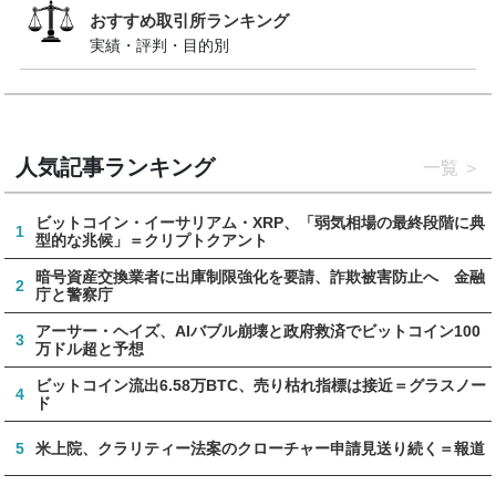
おすすめ取引所ランキング
実績・評判・目的別
人気記事ランキング
一覧
ビットコイン・イーサリアム・XRP、「弱気相場の最終段階に典
1
型的な兆候」＝クリプトクアント
暗号資産交換業者に出庫制限強化を要請、詐欺被害防止へ 金融
2
庁と警察庁
アーサー・ヘイズ、AIバブル崩壊と政府救済でビットコイン100
3
万ドル超と予想
ビットコイン流出6.58万BTC、売り枯れ指標は接近＝グラスノー
4
ド
5
米上院、クラリティー法案のクローチャー申請見送り続く＝報道