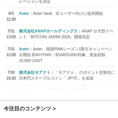
レーションを決定
8/3
Aster
Aster Vault、全ユーザー向けに提供開始
11:30
7/31
株式会社ANAPホールディングス
ANAP が大型イベ
13:00
ント「BITCOIN JAPAN 2026」開催決定
7/31
Aster
Aster、韓国RWAシーズン1取引キャンペーン
12:00
を開始 $SKHYNIX・$SAMSUNG対象、賞金総額
10,000 USDT
7/30
株式会社モアクト
「モアクト」 のポイント交換先に
18:30
日本円ステーブルコイン「 JPYC」を追加
7/29
SBI VCトレード株式会社
信託型円建てステーブル
19:30
コイン「JPYSC」徹底解説セミナーを開催
今注目のコンテンツ