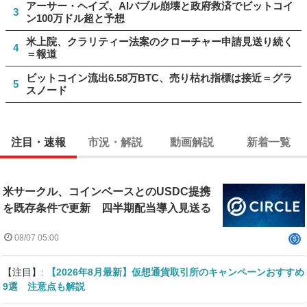
アーサー・ヘイズ、AIバブル崩壊と政府救済でビットコイ
3
ン100万ドル超と予想
米上院、クラリティー法案のクローチャー申請見送り続く
4
＝報道
ビットコイン流出6.58万BTC、売り枯れ指標は接近＝グラ
5
スノード
注目・速報
市況・解説
動画解説
新着一覧
米サークル、コインベースとのUSDC提携
を既存条件で更新 四半期配当導入見送る
08/07 05:00
【注目】:
【2026年8月最新】仮想通貨取引所のキャンペーンおすすめ
9選 注意点も解説