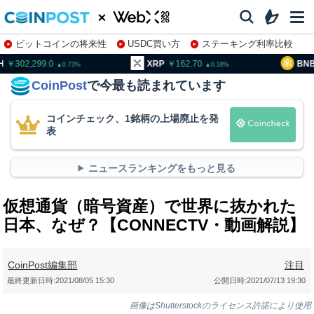
ビットコインの将来性
USDC買い方
ステーキング利率比較
株特集・関連銘柄
02,299.0
XRP
162.70
BNB
93
0.73
0.18
CoinPost
で今最も読まれています
コインチェック、1銘柄の上場廃止を発
表
ニュースランキングをもっと見る
仮想通貨（暗号資産）で世界に抜かれた
日本、なぜ？【CONNECTV・動画解説】
CoinPost編集部
注目
最終更新日時:
2021/08/05 15:30
公開日時:
2021/07/13 19:30
画像はShutterstockのライセンス許諾により使用