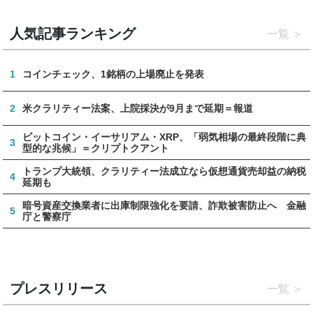
人気記事ランキング
一覧
1
コインチェック、1銘柄の上場廃止を発表
2
米クラリティー法案、上院採決が9月まで延期＝報道
ビットコイン・イーサリアム・XRP、「弱気相場の最終段階に典
3
型的な兆候」＝クリプトクアント
トランプ大統領、クラリティー法成立なら仮想通貨売却益の納税
4
延期も
暗号資産交換業者に出庫制限強化を要請、詐欺被害防止へ 金融
5
庁と警察庁
プレスリリース
一覧