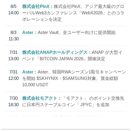
8/5
株式会社PlnX
株式会社PlnX、アジア最大級のグロ
14:00
ーバルWeb3カンファレンス「WebX2026」とのコラ
ボレーションを決定
8/3
Aster
Aster Vault、全ユーザー向けに提供開始
11:30
7/31
株式会社ANAPホールディングス
ANAP が大型イ
13:00
ベント「BITCOIN JAPAN 2026」開催決定
7/31
Aster
Aster、韓国RWAシーズン1取引キャンペーン
12:00
を開始 $SKHYNIX・$SAMSUNG対象、賞金総額
10,000 USDT
7/30
株式会社モアクト
「モアクト」 のポイント交換先
18:30
に日本円ステーブルコイン「 JPYC」を追加
7/29
SBI VCトレード株式会社
信託型円建てステーブル
19:30
コイン「JPYSC」徹底解説セミナーを開催