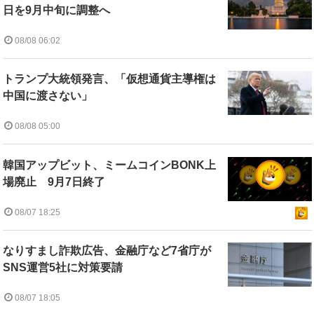
日を9月中旬に調整へ
08/08 06:02
トランプ大統領発言、「仮想通貨主導権は
中国に渡さない」
08/08 05:00
韓国アップビット、ミームコインBONK上
場廃止 9月7日終了
08/07 18:25
なりすまし詐欺広告、金融庁など7省庁が
SNS運営5社に対策要請
08/07 18:05