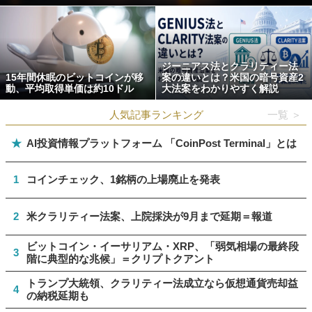
ジーニアス法とクラリティー法
15年間休眠のビットコインが移
案の違いとは？米国の暗号資産2
動、平均取得単価は約10ドル
大法案をわかりやすく解説
人気記事ランキング
一覧 ＞
★
AI投資情報プラットフォーム 「CoinPost Terminal」とは
1
コインチェック、1銘柄の上場廃止を発表
2
米クラリティー法案、上院採決が9月まで延期＝報道
ビットコイン・イーサリアム・XRP、「弱気相場の最終段
3
階に典型的な兆候」＝クリプトクアント
トランプ大統領、クラリティー法成立なら仮想通貨売却益
4
の納税延期も