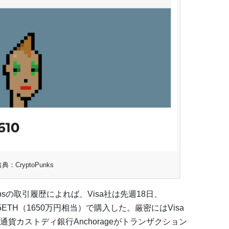
典：CryptoPunks
 Labsの取引履歴によれば、Visa社は先週18日、
9.5ETH（1650万円相当）で購入した。厳密にはVisa
貨カストディ銀行Anchorageがトランザクション