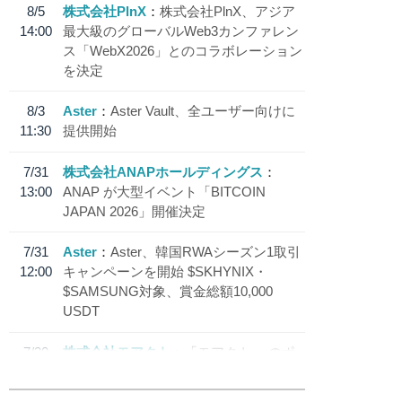
8/5
株式会社PlnX
株式会社PlnX、アジア
14:00
最大級のグローバルWeb3カンファレン
ス「WebX2026」とのコラボレーション
を決定
8/3
Aster
Aster Vault、全ユーザー向けに
11:30
提供開始
7/31
株式会社ANAPホールディングス
13:00
ANAP が大型イベント「BITCOIN
JAPAN 2026」開催決定
7/31
Aster
Aster、韓国RWAシーズン1取引
12:00
キャンペーンを開始 $SKHYNIX・
$SAMSUNG対象、賞金総額10,000
USDT
7/30
株式会社モアクト
「モアクト」 のポ
18:30
イント交換先に日本円ステーブルコイン
「 JPYC」を追加