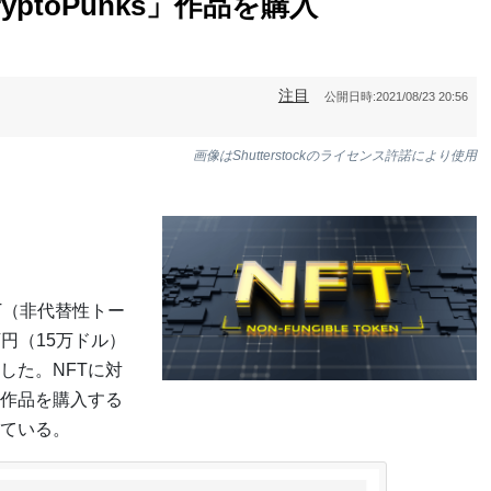
yptoPunks」作品を購入
注目
公開日時:
2021/08/23 20:56
画像はShutterstockのライセンス許諾により使用
FT（非代替性トー
50万円（15万ドル）
した。NFTに対
作品を購入する
している。