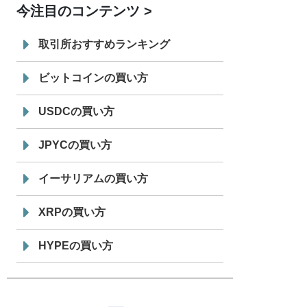
今注目のコンテンツ
7/29
SBI VCトレード株式会社
信託型円建
19:30
てステーブルコイン「JPYSC」徹底解
取引所おすすめランキング
説セミナーを開催
ビットコインの買い方
USDCの買い方
JPYCの買い方
イーサリアムの買い方
XRPの買い方
HYPEの買い方