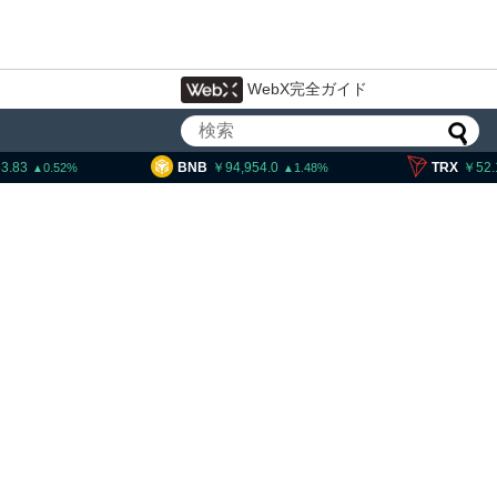
WebX完全ガイド
BNB
94,954.0
TRX
52.12
1.48
0.84
コインのeCashフォーク、8
日から3段階で開始