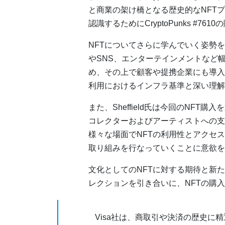
と商業の架け橋となる歴史的なNFTプロ
認識するためにCryptoPunks #76
NFTについてさらに学んでいく姿勢
やSNS、エンターテインメントなど
め、その上で顧客や提携企業にも導入
利用におけるインフラ基準と深い理解
また、Sheffield氏は今回のNFT
コレクターおよびアーティストへの支
様々な場面でNFTの利用性とアクセ
取り組みを行なっていくことに意欲を
文化としてのNFTに対する期待と新た
レクションを引き合いに、NFTの購入を
Visa社は、商取引や決済の歴史