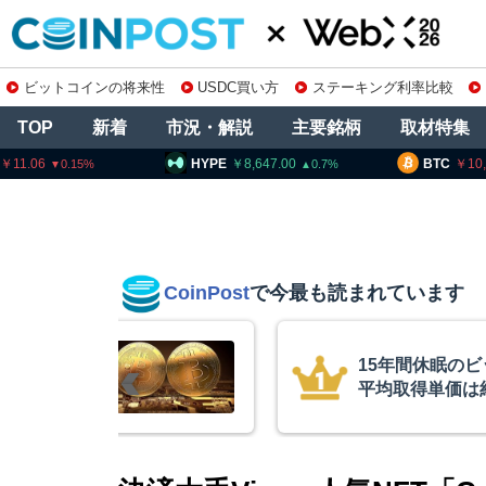
ビットコインの将来性
USDC買い方
ステーキング利率比較
TOP
新着
市況・解説
主要銘柄
取材特集
HYPE
8,647.00
BTC
10,225,500
0.7
0.26
CoinPost
で今最も読まれています
コインが移動、
コインチェッ
ドル
を発表