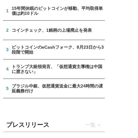
15年間休眠のビットコインが移動、平均取得単
1
価は約10ドル
2
コインチェック、1銘柄の上場廃止を発表
ビットコインのeCashフォーク、8月23日から3
3
段階で開始
トランプ大統領発言、「仮想通貨主導権は中国
4
に渡さない」
ブラジル中銀、仮想通貨送金に最大24時間の遅
5
延義務付け
プレスリリース
一覧