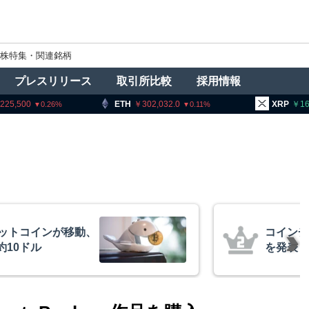
株特集・関連銘柄
プレスリリース
取引所比較
採用情報
ETH
302,032.0
XRP
163.83
0.11
0.52
ク、1銘柄の上場廃止
ビット
月23