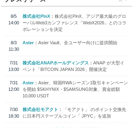
8/5
株式会社PlnX
株式会社PlnX、アジア最大級のグロ
14:00
ーバルWeb3カンファレンス「WebX2026」とのコラ
ボレーションを決定
8/3
Aster
Aster Vault、全ユーザー向けに提供開始
11:30
7/31
株式会社ANAPホールディングス
ANAP が大型イ
13:00
ベント「BITCOIN JAPAN 2026」開催決定
7/31
Aster
Aster、韓国RWAシーズン1取引キャンペーン
12:00
を開始 $SKHYNIX・$SAMSUNG対象、賞金総額
10,000 USDT
7/30
株式会社モアクト
「モアクト」 のポイント交換先
18:30
に日本円ステーブルコイン「 JPYC」を追加
7/29
SBI VCトレード株式会社
信託型円建てステーブル