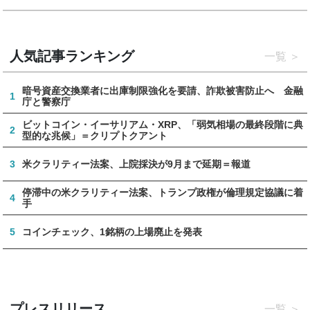
人気記事ランキング
一覧
暗号資産交換業者に出庫制限強化を要請、詐欺被害防止へ 金融
1
庁と警察庁
ビットコイン・イーサリアム・XRP、「弱気相場の最終段階に典
2
型的な兆候」＝クリプトクアント
3
米クラリティー法案、上院採決が9月まで延期＝報道
停滞中の米クラリティー法案、トランプ政権が倫理規定協議に着
4
手
5
コインチェック、1銘柄の上場廃止を発表
プレスリリース
一覧