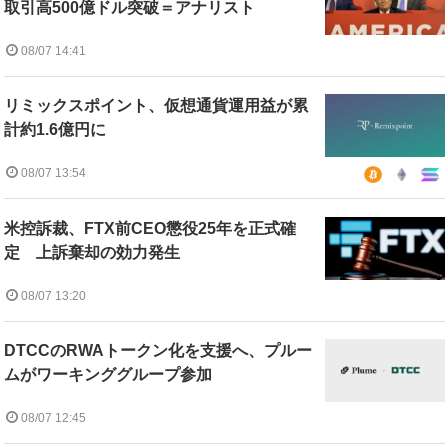
取引高500億ドル突破＝アナリスト
08/07 14:41
リミックスポイント、仮想通貨運用益が累
計約1.6億円に
08/07 13:54
米控訴裁、FTX前CEO懲役25年を正式確
定 上訴棄却の効力発生
08/07 13:20
DTCCのRWAトークン化を支援へ、プルー
ムがワーキンググループ参加
08/07 12:45