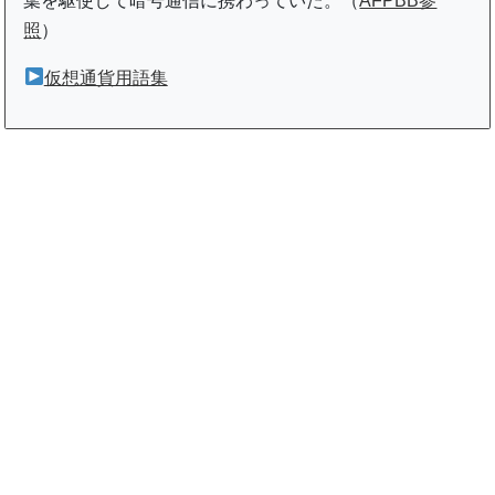
葉を駆使して暗号通信に携わっていた。（
AFPBB参
照
）
仮想通貨用語集