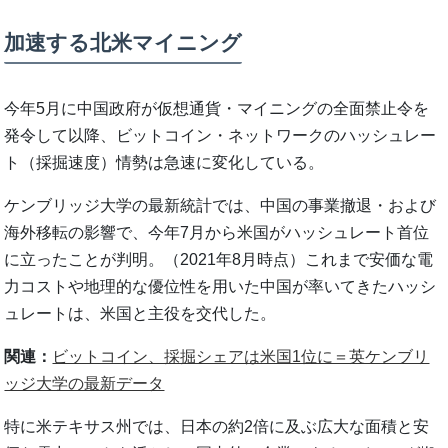
加速する北米マイニング
今年5月に中国政府が仮想通貨・マイニングの全面禁止令を
発令して以降、ビットコイン・ネットワークのハッシュレー
ト（採掘速度）情勢は急速に変化している。
ケンブリッジ大学の最新統計では、中国の事業撤退・および
海外移転の影響で、今年7月から米国がハッシュレート首位
に立ったことが判明。（2021年8月時点）これまで安価な電
力コストや地理的な優位性を用いた中国が率いてきたハッシ
ュレートは、米国と主役を交代した。
関連：
ビットコイン、採掘シェアは米国1位に＝英ケンブリ
ッジ大学の最新データ
特に米テキサス州では、日本の約2倍に及ぶ広大な面積と安