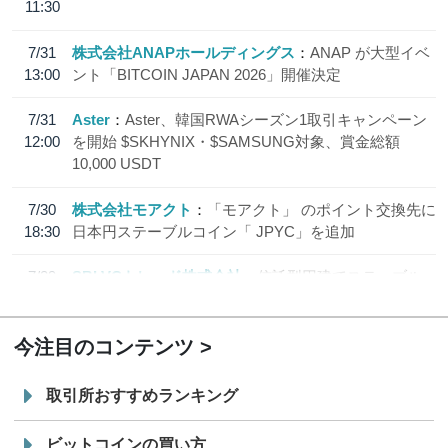
11:30
7/31
株式会社ANAPホールディングス
ANAP が大型イベ
13:00
ント「BITCOIN JAPAN 2026」開催決定
7/31
Aster
Aster、韓国RWAシーズン1取引キャンペーン
12:00
を開始 $SKHYNIX・$SAMSUNG対象、賞金総額
10,000 USDT
7/30
株式会社モアクト
「モアクト」 のポイント交換先に
18:30
日本円ステーブルコイン「 JPYC」を追加
7/29
SBI VCトレード株式会社
信託型円建てステーブル
19:30
コイン「JPYSC」徹底解説セミナーを開催
今注目のコンテンツ
取引所おすすめランキング
ビットコインの買い方