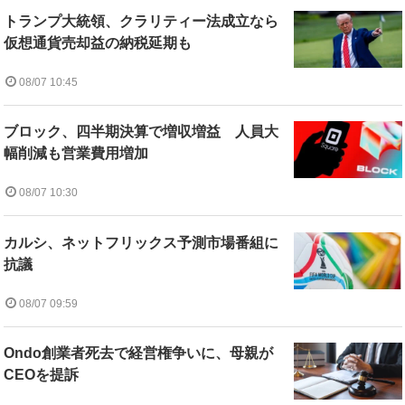
トランプ大統領、クラリティー法成立なら
仮想通貨売却益の納税延期も
08/07 10:45
ブロック、四半期決算で増収増益 人員大
幅削減も営業費用増加
08/07 10:30
カルシ、ネットフリックス予測市場番組に
抗議
08/07 09:59
Ondo創業者死去で経営権争いに、母親が
CEOを提訴