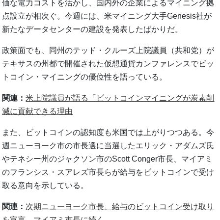
価な電力コストを活かし、国内外の企業によるマイニング拠
点設立が相次ぐ。今週には、米マイニング大手Genesis社が
新たなデータセンターの建設を発表したばかりだ。
政策面でも、同州のテッド・クルーズ上院議員（共和党）が
テキサスの州都で開催された仮想通貨カンファレンスでビッ
トコイン・マイニングの優位性を語っている。
関連：
米上院議員が語る「ビットコインマイニングが炭素削
減に貢献できる理由
また、ビットコインの認知度も米国では上がりつつある。今
週ニューヨーク市の市長選に当選したエリック・アダムズ氏
やテネシー州のジャクソン市のScott Conger市長、マイアミ
のフランシス・スアレズ市長らが給与をビットコインで受け
取る意向を示している。
関連：
次期ニューヨーク市長、給与のビットコイン受け取り
を宣言 マイアミ市長に続く