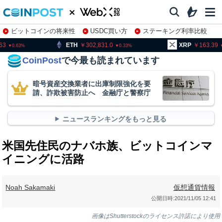
ビットコインの将来性
USDC買い方
ステーキング利率比較
株特集・関連銘柄
H
302,831.0
XRP
163.39
BNB
0.33
2.52
CoinPost
で今最も読まれています
暗号資産交換業者に出庫制限強化を要
請、詐欺被害防止へ 金融庁と警察庁
ニュースランキングをもっと見る
米国先住民のナバホ族、ビットコインマ
イニングに活路
Noah Sakamaki
仮想通貨情報
公開日時:
2021/11/05 12:41
画像はShutterstockのライセンス許諾により使用