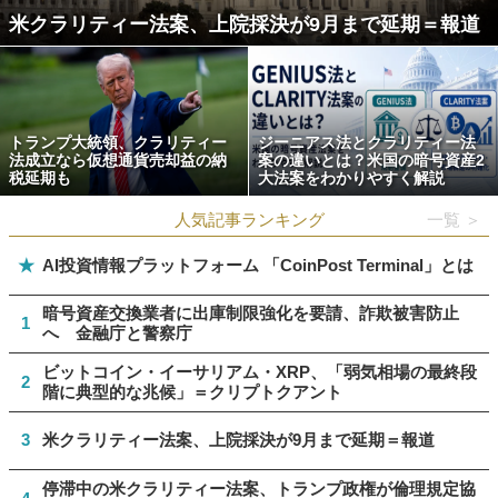
米クラリティー法案、上院採決が9月まで延期＝報道
トランプ大統領、クラリティー
ジーニアス法とクラリティー法
法成立なら仮想通貨売却益の納
案の違いとは？米国の暗号資産2
税延期も
大法案をわかりやすく解説
人気記事ランキング
一覧 ＞
★
AI投資情報プラットフォーム 「CoinPost Terminal」とは
暗号資産交換業者に出庫制限強化を要請、詐欺被害防止
1
へ 金融庁と警察庁
ビットコイン・イーサリアム・XRP、「弱気相場の最終段
2
階に典型的な兆候」＝クリプトクアント
3
米クラリティー法案、上院採決が9月まで延期＝報道
停滞中の米クラリティー法案、トランプ政権が倫理規定協