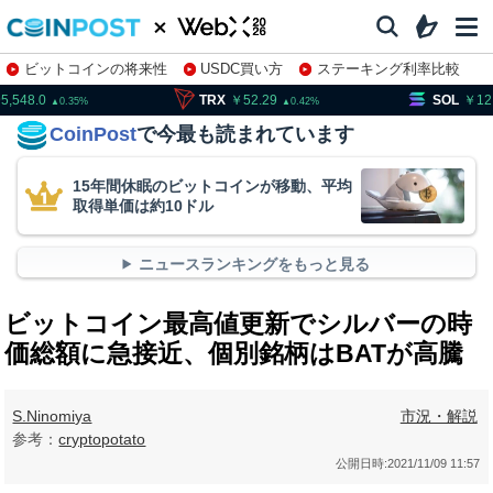
ビットコインの将来性
USDC買い方
ステーキング利率比較
株特集・関連銘柄
RX
52.29
SOL
12,126.1
DO
0.42
1.07
CoinPost
で今最も読まれています
15年間休眠のビットコインが移動、平均
取得単価は約10ドル
ニュースランキングをもっと見る
ビットコイン最高値更新でシルバーの時
価総額に急接近、個別銘柄はBATが高騰
S.Ninomiya
市況・解説
参考：
cryptopotato
公開日時:
2021/11/09 11:57