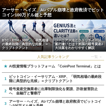
アーサー・ヘイズ、AIバブル崩壊と政府救済でビット
コイン100万ドル超と予想
BTC・ETH・XRP、「弱気相場
ジーニアス法とクラリティー法
の最終段階に典型的な兆候」＝
案の違いとは？米国の暗号資産2
クリプトクアント
大法案をわかりやすく解説
人気記事ランキング
一覧 ＞
★
AI投資情報プラットフォーム 「CoinPost Terminal」とは
ビットコイン・イーサリアム・XRP、「弱気相場の最終段
1
階に典型的な兆候」＝クリプトクアント
暗号資産交換業者に出庫制限強化を要請、詐欺被害防止
2
へ 金融庁と警察庁
アーサー・ヘイズ、AIバブル崩壊と政府救済でビットコイ
3
ン100万ドル超と予想