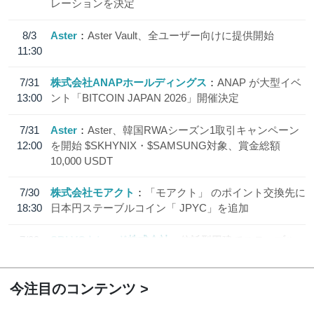
レーションを決定
8/3
Aster
Aster Vault、全ユーザー向けに提供開始
11:30
7/31
株式会社ANAPホールディングス
ANAP が大型イベ
13:00
ント「BITCOIN JAPAN 2026」開催決定
7/31
Aster
Aster、韓国RWAシーズン1取引キャンペーン
12:00
を開始 $SKHYNIX・$SAMSUNG対象、賞金総額
10,000 USDT
7/30
株式会社モアクト
「モアクト」 のポイント交換先に
18:30
日本円ステーブルコイン「 JPYC」を追加
7/29
SBI VCトレード株式会社
信託型円建てステーブル
19:30
コイン「JPYSC」徹底解説セミナーを開催
今注目のコンテンツ