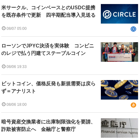
米サークル、コインベースとのUSDC提携
を既存条件で更新 四半期配当導入見送る
08/07 05:00
ローソンでJPYC決済を実体験 コンビニ
のレジで払う円建てステーブルコイン
08/06 19:33
ビットコイン、価格反発も新規需要は戻ら
ず＝アナリスト
08/06 18:00
暗号資産交換業者に出庫制限強化を要請、
詐欺被害防止へ 金融庁と警察庁