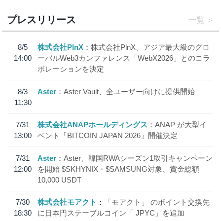
プレスリリース
一覧
8/5
株式会社PlnX
株式会社PlnX、アジア最大級のグロ
14:00
ーバルWeb3カンファレンス「WebX2026」とのコラ
ボレーションを決定
8/3
Aster
Aster Vault、全ユーザー向けに提供開始
11:30
7/31
株式会社ANAPホールディングス
ANAP が大型イ
13:00
ベント「BITCOIN JAPAN 2026」開催決定
7/31
Aster
Aster、韓国RWAシーズン1取引キャンペーン
12:00
を開始 $SKHYNIX・$SAMSUNG対象、賞金総額
10,000 USDT
7/30
株式会社モアクト
「モアクト」 のポイント交換先
18:30
に日本円ステーブルコイン「 JPYC」を追加