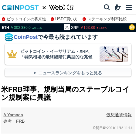
ビットコインの将来性
USDC買い方
ステーキング利率比較
株特集・関連銘柄
02,330.0
XRP
163.88
BNB
93
0.01
2.65
CoinPost
で今最も読まれています
ビットコイン・イーサリアム・XRP、
「弱気相場の最終段階に典型的な兆候」
＝クリプトクアント
ニュースランキングをもっと見る
米FRB理事、規制当局のステーブルコイ
ン規制案に異議
A.Yamada
仮想通貨情報
参考：
FRB
公開日時:
2021/11/18 11:14