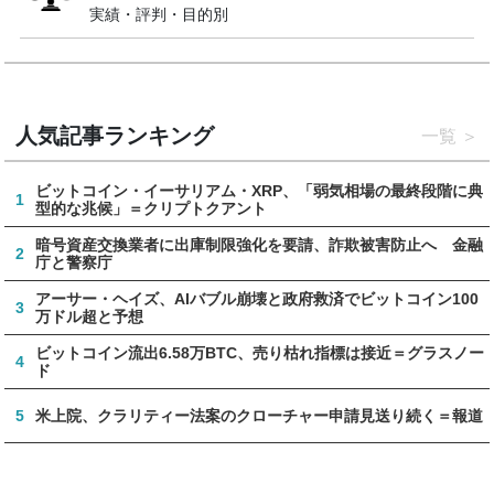
実績・評判・目的別
人気記事ランキング
一覧
ビットコイン・イーサリアム・XRP、「弱気相場の最終段階に典
1
型的な兆候」＝クリプトクアント
暗号資産交換業者に出庫制限強化を要請、詐欺被害防止へ 金融
2
庁と警察庁
アーサー・ヘイズ、AIバブル崩壊と政府救済でビットコイン100
3
万ドル超と予想
ビットコイン流出6.58万BTC、売り枯れ指標は接近＝グラスノー
4
ド
5
米上院、クラリティー法案のクローチャー申請見送り続く＝報道