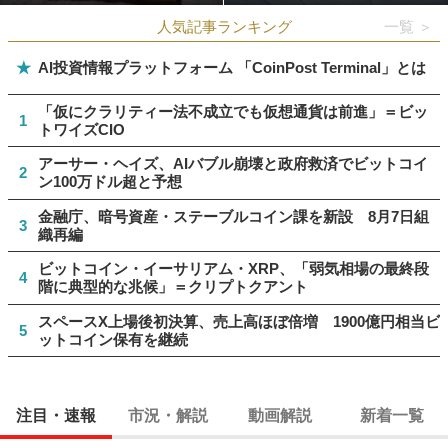
人気記事ランキング
一覧 ＞
★
AI投資情報プラットフォーム 「CoinPost Terminal」とは
「仮にクラリティー法不成立でも仮想通貨は前進」＝ビッ
1
トワイズCIO
アーサー・ヘイズ、AIバブル崩壊と政府救済でビットコイ
2
ン100万ドル超と予想
金融庁、暗号資産・ステーブルコイン課を新設 8月7日組
3
織再編
ビットコイン・イーサリアム・XRP、「弱気相場の最終段
4
階に典型的な兆候」＝クリプトクアント
スペースX上場後初決算、売上高ほぼ倍増 1900億円相当ビ
5
ットコイン保有を継続
注目・速報
市況・解説
動画解説
新着一覧