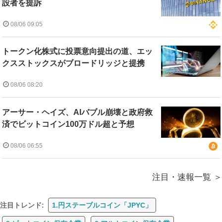
設者を提訴
08/06 09:05
トークン化株式に投票意向提出の道、エッ
クスストックスがブロードリッジと提携
08/06 08:20
アーサー・ヘイズ、AIバブル崩壊と政府救
済でビットコイン100万ドル超と予想
08/06 06:55
注目・速報一覧
注目トレンド:
1.円ステーブルコイン「JPYC」