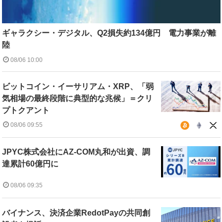
ギャラクシー・デジタル、Q2損失約134億円 電力事業が離
陸
08/06 10:00
ビットコイン・イーサリアム・XRP、「弱
気相場の最終段階に典型的な兆候」＝クリ
プトクアント
08/06 09:55
JPYC株式会社にAZ-COM丸和が出資、調
達累計60億円に
08/06 09:35
バイナンス、決済企業RedotPayの共同創