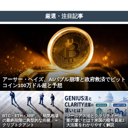
厳選・注目記事
アーサー・ヘイズ、AIバブル崩壊と政府救済でビット
コイン100万ドル超と予想
BTC・ETH・XRP、「弱気相場
ジーニアス法とクラリティー法
の最終段階に典型的な兆候」＝
案の違いとは？米国の暗号資産2
クリプトクアント
大法案をわかりやすく解説