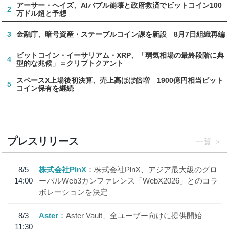
アーサー・ヘイズ、AIバブル崩壊と政府救済でビットコイン100
2
万ドル超と予想
3
金融庁、暗号資産・ステーブルコイン課を新設 8月7日組織再編
ビットコイン・イーサリアム・XRP、「弱気相場の最終段階に典
4
型的な兆候」＝クリプトクアント
スペースX上場後初決算、売上高ほぼ倍増 1900億円相当ビット
5
コイン保有を継続
プレスリリース
一覧
8/5
株式会社PlnX
株式会社PlnX、アジア最大級のグロ
14:00
ーバルWeb3カンファレンス「WebX2026」とのコラ
ボレーションを決定
8/3
Aster
Aster Vault、全ユーザー向けに提供開始
11:30