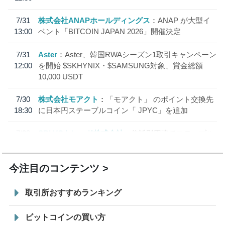
7/31
株式会社ANAPホールディングス
ANAP が大型イ
13:00
ベント「BITCOIN JAPAN 2026」開催決定
7/31
Aster
Aster、韓国RWAシーズン1取引キャンペーン
12:00
を開始 $SKHYNIX・$SAMSUNG対象、賞金総額
10,000 USDT
7/30
株式会社モアクト
「モアクト」 のポイント交換先
18:30
に日本円ステーブルコイン「 JPYC」を追加
7/29
SBI VCトレード株式会社
信託型円建てステーブル
19:30
コイン「JPYSC」徹底解説セミナーを開催
今注目のコンテンツ
取引所おすすめランキング
ビットコインの買い方