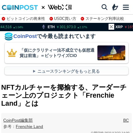
ビットコインの将来性
USDC買い方
ステーキング利率比較
株特集・関連銘柄
ETH
301,973.0
XRP
165.78
2.37
1.64
CoinPost
で今最も読まれています
「仮にクラリティー法不成立でも仮想通
貨は前進」＝ビットワイズCIO
ニュースランキングをもっと見る
NFTカルチャーを揶揄する、アーダーチ
ェーン上のプロジェクト「Frenchie
Land」とは
CoinPost編集部
BC
参考：
Frenchie Land
公開日時:
2021/12/22 14:00